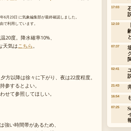
17:03
年6月23日 に気象編集部が最終確認しました。
 経由で利用しています。
12:10
温20度。降水確率10%、
な天気は
こちら
。
07:37
02:41
。夕方以降は徐々に下がり、夜は22度程度。
持参するとよい。
21:43
わせて参照してほしい。
16:54
07:25
線は強い時間帯があるため、