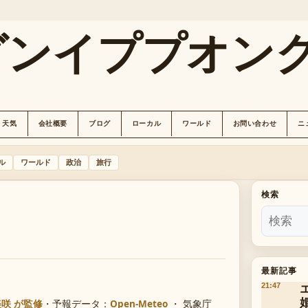
グンイププオン
天気
会社概要
ブログ
ローカル
ワールド
お問い合わせ
ニ
ル
ワールド
政治
旅行
検索
最新記事
21:47
美咲 が監修
・
予報データ：
Open-Meteo
・ 気象庁