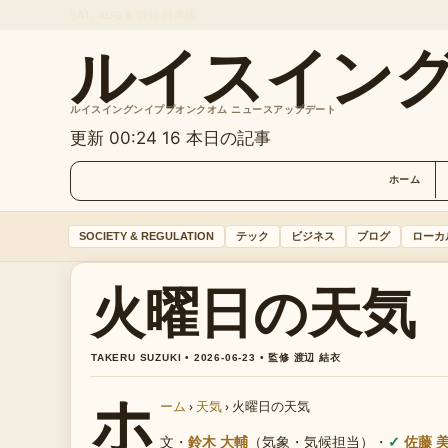
SAT, AUG 8
朝刊
日本語
ルイスイン
ルイスイングンイププオンクオム ニュースアップデート
更新 00:24
16 本日の記事
ホーム
SOCIETY & REGULATION
テック
ビジネス
ブログ
ローカ
火曜日の天気
TAKERU SUZUKI • 2026-06-23 • 監修 渡辺 結衣
ホ
ーム
›
天気
›
火曜日の天気
文・
鈴木 大輔
（気象・気候担当）
・
佐藤 