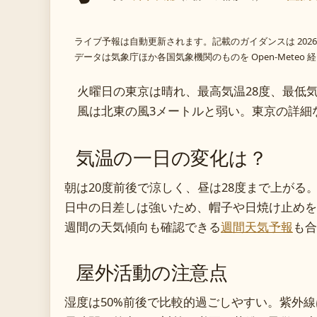
ライブ予報は自動更新されます。記載のガイダンスは 2026
データは気象庁ほか各国気象機関のものを Open-Meteo
火曜日の東京は晴れ、最高気温28度、最低気
風は北東の風3メートルと弱い。東京の詳細
気温の一日の変化は？
朝は20度前後で涼しく、昼は28度まで上がる
日中の日差しは強いため、帽子や日焼け止めを
週間の天気傾向も確認できる
週間天気予報
も合
屋外活動の注意点
湿度は50%前後で比較的過ごしやすい。紫外