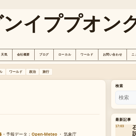
グンイププオン
天気
会社概要
ブログ
ローカル
ワールド
お問い合わせ
ニ
ル
ワールド
政治
旅行
検索
最新記事
17:03
修
・
予報データ：
Open-Meteo
・ 気象庁