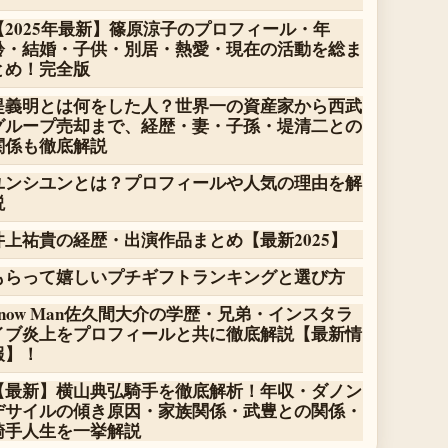
【2025年最新】篠原涼子のプロフィール・年
齢・結婚・子供・別居・熱愛・現在の活動を総ま
とめ！完全版
堤義明とは何をした人？世界一の資産家から西武
グループ売却まで、経歴・妻・子孫・堤清二との
関係も徹底解説
ユンシユンとは？プロフィールや人気の理由を解
説
井上祐貴の経歴・出演作品まとめ【最新2025】
もらって嬉しいプチギフトランキングと選び方
Snow Man佐久間大介の学歴・兄弟・インスタラ
イブ炎上をプロフィールと共に徹底解説【最新情
報】！
【最新】横山典弘騎手を徹底解析！年収・ダノン
デサイルの傾き原因・家族関係・武豊との関係・
騎手人生を一挙解説