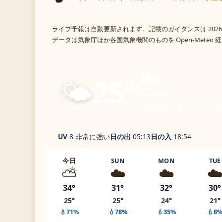
ライブ予報は自動更新されます。記載のガイダンスは 2026
データは気象庁ほか各国気象機関のものを Open-Meteo
🌤️
晴れ
25°
C
Kawanishi
体感 29° ・ 風 1 m/s ・ 
UV
8 非常に強い
日の出
05:13
日の入
18:54
今日
SUN
MON
TUE
⛅
☁️
☁️
☁
34°
31°
32°
30°
25°
25°
24°
21°
💧71%
💧78%
💧35%
💧8