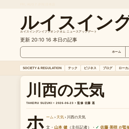
FRI, AUG 7
夕刊
日本語
ルイスイン
ルイスイングンイププオンクオム ニュースアップデート
更新 20:10
16 本日の記事
ホーム
SOCIETY & REGULATION
テック
ビジネス
ブログ
ローカ
川西の天気
TAKERU SUZUKI • 2026-06-23 • 監修 佐藤 遥
ホ
ーム
›
天気
›
川西の天気
文・
山本 健
（主任記者）
・
佐藤 美咲 が監