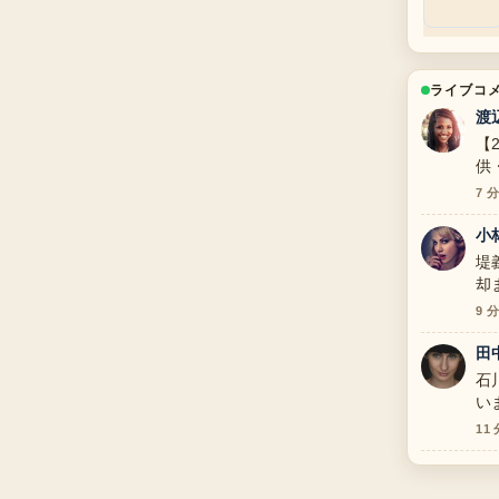
ライブコ
渡
【
供
が
7 
小
堤
却
が
9 
す
田
石
い
11