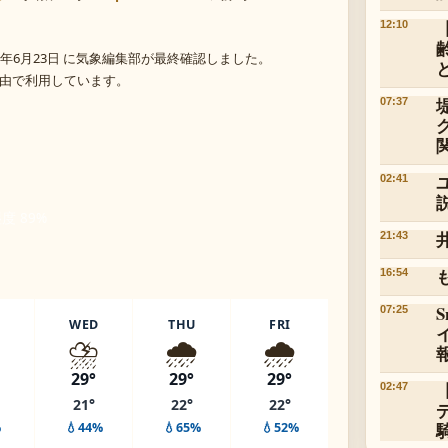
12:10
年6月23日 に気象編集部が最終確認しました。
 経由で利用しています。
07:37
02:41
湿度 89%
21:43
16:54
07:25
WED
THU
FRI
️
⛈️
🌧️
🌧️
29°
29°
29°
02:47
21°
22°
22°
%
💧44%
💧65%
💧52%