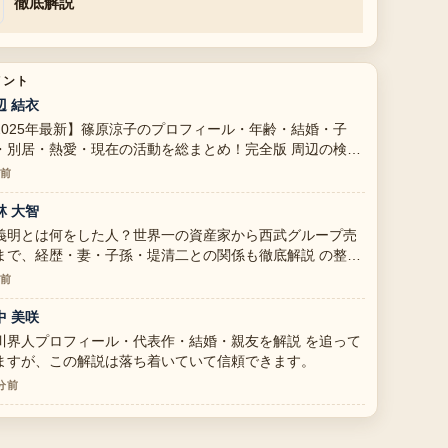
徹底解説
メント
辺 結衣
2025年最新】篠原涼子のプロフィール・年齢・結婚・子
・別居・熱愛・現在の活動を総まとめ！完全版 周辺の検証
しっかりしていて安心感があります。
分前
林 大智
義明とは何をした人？世界一の資産家から西武グループ売
まで、経歴・妻・子孫・堤清二との関係も徹底解説 の整理
とても分かりやすいです。今日の中でも特に読みやすいで
分前
。
中 美咲
川界人プロフィール・代表作・結婚・親友を解説 を追って
ますが、この解説は落ち着いていて信頼できます。
 分前