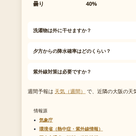
曇り
40%
洗濯物は外に干せますか？
夕方からの降水確率はどのくらい？
紫外線対策は必要ですか？
週間予報は
天気（週間）
で、近隣の大阪の天
情報源
気象庁
環境省（熱中症・紫外線情報）