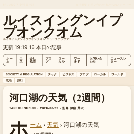
FRI, AUG 7
夕刊
日本語
会社概要
お問い合わせ
私たちのストーリー
ルイスイングンイプ
プオンクオム
ルイスイングンイププオンクオム ニュースアップデート
更新 19:19
16 本日の記事
ホー
天
会社
ブロ
ロー
ワー
お問い合
ニュースレ
ム
気
概要
グ
カル
ルド
わせ
ター
SOCIETY & REGULATION
テック
ビジネス
ブログ
ローカル
ワールド
政治
旅行
河口湖の天気（2週間）
TAKERU SUZUKI • 2026-06-23 • 監修 伊藤 芽衣
ホ
ーム
›
天気
›
河口湖の天気