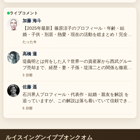
ライブコメント
加藤 海斗
【2025年最新】篠原涼子のプロフィール・年齢・結
婚・子供・別居・熱愛・現在の活動を総まとめ！完全版
周辺の検証がしっかりしていて安心感があります。
たった今
高橋 蓮
堤義明とは何をした人？世界一の資産家から西武グルー
プ売却まで、経歴・妻・子孫・堤清二との関係も徹底解
説 の整理がとても分かりやすいです。今日の中でも特
3 分前
に読みやすいです。
佐藤 遥
石川界人プロフィール・代表作・結婚・親友を解説 を
追っていますが、この解説は落ち着いていて信頼できま
す。
5 分前
ルイスイングンイププオンクオム