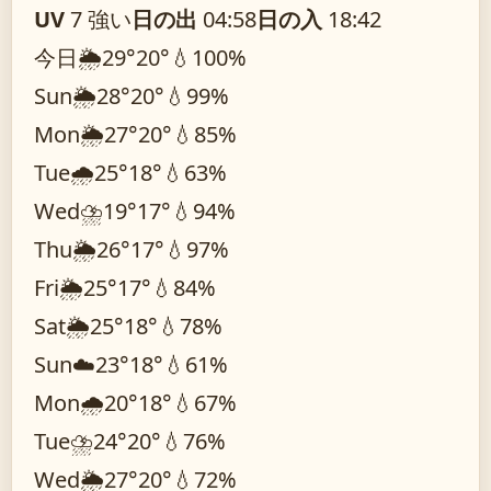
UV
7 強い
日の出
04:58
日の入
18:42
今日
🌦️
29°
20°
💧100%
Sun
🌦️
28°
20°
💧99%
Mon
🌦️
27°
20°
💧85%
Tue
🌧️
25°
18°
💧63%
Wed
⛈️
19°
17°
💧94%
Thu
🌦️
26°
17°
💧97%
Fri
🌦️
25°
17°
💧84%
Sat
🌦️
25°
18°
💧78%
Sun
☁️
23°
18°
💧61%
Mon
🌧️
20°
18°
💧67%
Tue
⛈️
24°
20°
💧76%
Wed
🌦️
27°
20°
💧72%