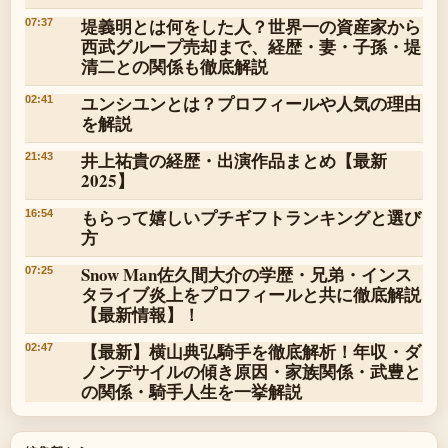
堤義明とは何をした人？世界一の資産家から
07:37
西武グループ売却まで、経歴・妻・子孫・堤
清二との関係も徹底解説
ユンシユンとは？プロフィールや人気の理由
02:41
を解説
井上祐貴の経歴・出演作品まとめ【最新
21:43
2025】
もらって嬉しいプチギフトランキングと選び
16:54
方
Snow Man佐久間大介の学歴・兄弟・インス
07:25
タライブ炎上をプロフィールと共に徹底解説
【最新情報】！
【最新】横山典弘騎手を徹底解析！年収・ダ
02:47
ノンデサイルの傾き原因・家族関係・武豊と
の関係・騎手人生を一挙解説