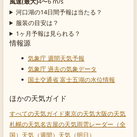
風速(最大)
4〜6 m/s
河口湖の14日間予報は当たる？
服装の目安は？
1ヶ月予報は見られる？
情報源
気象庁 週間天気予報
気象庁 過去の気象データ
国土交通省 富士五湖の水位情報
ほかの天気ガイド
すべての天気ガイド
東京の天気
大阪の天気
札幌の天気
名古屋の天気
雨雲レーダー（全
国）
天気（週間）
天気（明日）