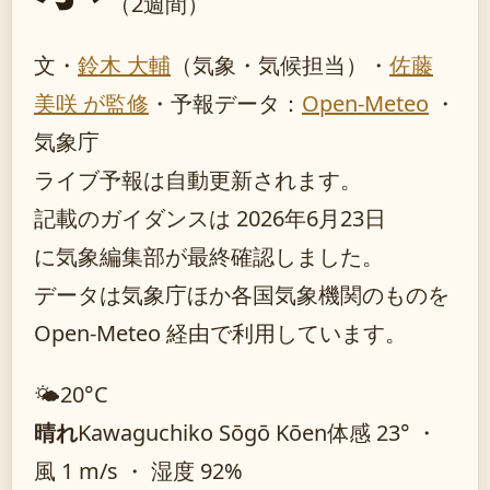
（2週間）
文・
鈴木 大輔
（気象・気候担当）
・
佐藤
美咲 が監修
・
予報データ：
Open-Meteo
・
気象庁
ライブ予報は自動更新されます。
記載のガイダンスは 2026年6月23日
に気象編集部が最終確認しました。
データは気象庁ほか各国気象機関のものを
Open-Meteo 経由で利用しています。
🌤️
20°
C
晴れ
Kawaguchiko Sōgō Kōen
体感 23° ・
風 1 m/s ・ 湿度 92%