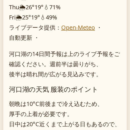
Thu
🌦️
26°
19°
💧71%
Fri
🌦️
25°
19°
💧49%
ライブデータ提供：
Open-Meteo
・
自動更新 ・
河口湖の14日間予報は上のライブ予報をご
確認ください。週前半は曇りがち、
後半は晴れ間が広がる見込みです。
河口湖の天気 服装のポイント
朝晩は10°C前後まで冷え込むため、
厚手の上着が必要です。
日中は20°C近くまで上がる日もあるので、