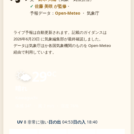
佐藤 美咲 が監修
・
予報データ：
Open-Meteo
・ 気象庁
ライブ予報は自動更新されます。記載のガイダンスは
2026年6月23日 に気象編集部が最終確認しました。
データは気象庁ほか各国気象機関のものを Open-Meteo
経由で利用しています。
🌤️
29°
C
晴れ
Kawaguchi
体感 34° ・ 風 2 m/s ・ 湿度 76%
UV
8 非常に強い
日の出
04:53
日の入
18:40