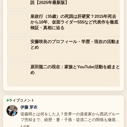
説【2025年最新版】
泉政行（35歳）の死因は肝硬変？2015年死去
から10年、仮面ライダー555など代表作を徹底
検証・真相に迫る
安藤咲良のプロフィール・学歴・現在の活動ま
とめ
原田龍二の現在：家族とYouTube活動を総まと
め
ライブコメント
伊藤 芽衣
堤義明とは何をした人？世界一の資産家から西武グルー
プ売却まで、経歴・妻・子孫・堤清二との関係も徹底解
説 の背景説明が助かります。ライブ更新を続けてくだ
4 分前