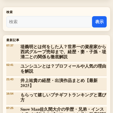
検索
表示
最新記事
堤義明とは何をした人？世界一の資産家から
07:37
西武グループ売却まで、経歴・妻・子孫・堤
清二との関係も徹底解説
ユンシユンとは？プロフィールや人気の理由
02:41
を解説
井上祐貴の経歴・出演作品まとめ【最新
21:43
2025】
もらって嬉しいプチギフトランキングと選び
16:54
方
Snow Man佐久間大介の学歴・兄弟・インス
07:25