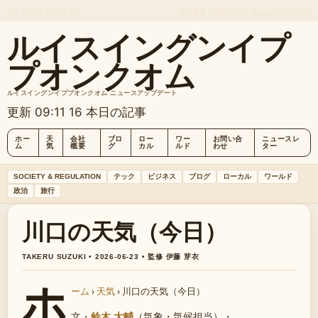
FRI, AUG 7
朝刊
日本語
会社概要
お問い合わせ
私たちのストーリー
ルイスイングンイプ
プオンクオム
ルイスイングンイププオンクオム ニュースアップデート
更新 09:11
16 本日の記事
ホー
天
会社
ブロ
ロー
ワー
お問い合
ニュースレ
ム
気
概要
グ
カル
ルド
わせ
ター
SOCIETY & REGULATION
テック
ビジネス
ブログ
ローカル
ワールド
政治
旅行
川口の天気（今日）
TAKERU SUZUKI • 2026-06-23 • 監修 伊藤 芽衣
ホ
ーム
›
天気
›
川口の天気（今日）
文・
鈴木 大輔
（気象・気候担当）
・