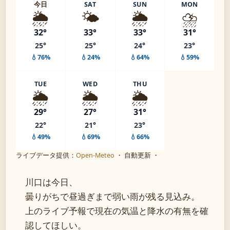
今日
SAT
SUN
MON
🌦️
🌤️
🌦️
⛈️
32°
33°
33°
31°
25°
25°
24°
23°
💧76%
💧24%
💧64%
💧59%
TUE
WED
THU
🌦️
🌦️
🌦️
29°
27°
31°
22°
21°
23°
💧49%
💧69%
💧66%
ライブデータ提供：
Open-Meteo
・ 自動更新 ・
川口は今日、
曇りがちで昼過ぎまで弱い雨が残る見込み。
上のライブ予報で現在の気温と降水の有無を確
認してほしい。