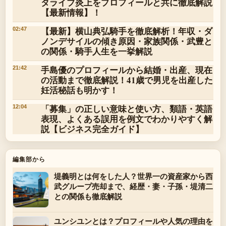
タライブ炎上をプロフィールと共に徹底解説
【最新情報】！
【最新】横山典弘騎手を徹底解析！年収・ダ
02:47
ノンデサイルの傾き原因・家族関係・武豊と
の関係・騎手人生を一挙解説
手島優のプロフィールから結婚・出産、現在
21:42
の活動まで徹底解説！41歳で男児を出産した
妊活秘話も明かす！
「募集」の正しい意味と使い方、類語・英語
12:04
表現、よくある誤用を例文でわかりやすく解
説【ビジネス完全ガイド】
編集部から
堤義明とは何をした人？世界一の資産家から西
武グループ売却まで、経歴・妻・子孫・堤清二
との関係も徹底解説
ユンシユンとは？プロフィールや人気の理由を