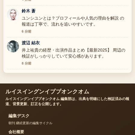
さい。
鈴木 蒼
ユンシユンとは？プロフィールや人気の理由を解説 の
報道は丁寧で、流れを追いやすいです。
6 分前
渡辺 結衣
井上祐貴の経歴・出演作品まとめ【最新2025】 周辺の
検証がしっかりしていて安心感があります。
8 分前
ルイスイングンイププオンクオム
ルイスイングンイププオンクオム 編集部は、出典を明確にした検証済みの報
道、背景更新、訂正を公開します。
編集デスク
朝刊 継続更新の編集サイクル
会社概要