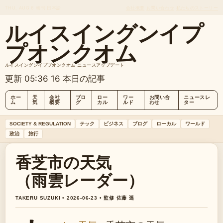
THU, AUG 6
朝刊
日本語
会社概要
お問い合わせ
私たちのストーリー
ルイスイングンイプ
プオンクオム
ルイスイングンイププオンクオム ニュースアップデート
更新 05:36
16 本日の記事
ホー
天
会社
ブロ
ロー
ワー
お問い合
ニュースレ
ム
気
概要
グ
カル
ルド
わせ
ター
SOCIETY & REGULATION
テック
ビジネス
ブログ
ローカル
ワールド
政治
旅行
香芝市の天気
（雨雲レーダー）
TAKERU SUZUKI • 2026-06-23 • 監修 佐藤 遥