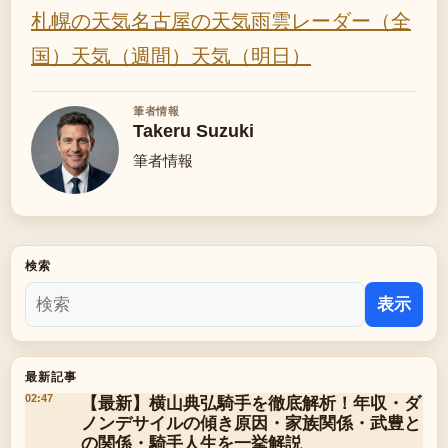
札幌の天気
名古屋の天気
雨雲レーダー（全
国）
天気（週間）
天気（明日）
筆者情報
Takeru Suzuki
筆者情報
検索
表示
最新記事
【最新】横山典弘騎手を徹底解析！年収・ダ
02:47
ノンデサイルの傾き原因・家族関係・武豊と
の関係・騎手人生を一挙解説