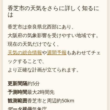
香芝市の天気をさらに詳しく知るに
は
香芝市は奈良県北西部にあり、
大阪府の気象影響を受けやすい地域です。
現在の天気だけでなく、
天気の総合情報
や
週間予報
もあわせてチェ
ックすることで、
より正確な計画が立てられます。
更新間隔
約5分
予測時間
最大2時間先
観測範囲
香芝市と周辺約50km
データ提供
気象庁