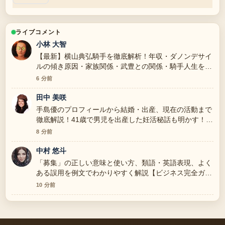
ライブコメント
小林 大智
【最新】横山典弘騎手を徹底解析！年収・ダノンデサイ
ルの傾き原因・家族関係・武豊との関係・騎手人生を一
挙解説 の整理がとても分かりやすいです。今日の中で
6 分前
も特に読みやすいです。
田中 美咲
手島優のプロフィールから結婚・出産、現在の活動まで
徹底解説！41歳で男児を出産した妊活秘話も明かす！
を追っていますが、この解説は落ち着いていて信頼でき
8 分前
ます。
中村 悠斗
「募集」の正しい意味と使い方、類語・英語表現、よく
ある誤用を例文でわかりやすく解説【ビジネス完全ガイ
ド】 の背景説明が助かります。ライブ更新を続けてく
10 分前
ださい。