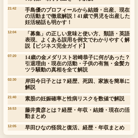
手島優のプロフィールから結婚・出産、現在
21:42
の活動まで徹底解説！41歳で男児を出産した
妊活秘話も明かす！
「募集」の正しい意味と使い方、類語・英語
12:04
表現、よくある誤用を例文でわかりやすく解
説【ビジネス完全ガイド】
14歳の金メダリスト岩崎恭子に何があった？
07:20
引退理由・現在の活動・子供の有無・金髪カ
ツラ騒動の真相を全て解説
岸田今日子とは？経歴、死因、家族を簡単に
02:30
解説
素股の妊娠確率と性病リスクを数値で解説
21:40
藤井貴彦とは？経歴・年収・結婚・現在の活
16:53
動まとめ
早田ひなの怪我と復活、経歴・年収まとめ
12:05