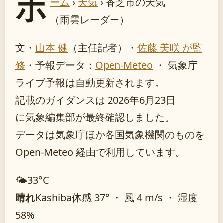
ホ
ーム
›
天気
›
香芝市の天気
（雨雲レーダー）
文・
山本 健
（主任記者）
・
佐藤 美咲 が監
修
・
予報データ：
Open-Meteo
・ 気象庁
ライブ予報は自動更新されます。
記載のガイダンスは 2026年6月23日
に気象編集部が最終確認しました。
データは気象庁ほか各国気象機関のものを
Open-Meteo 経由で利用しています。
🌤️
33°
C
晴れ
Kashiba
体感 37° ・ 風 4 m/s ・ 湿度
58%