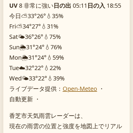
UV
8 非常に強い
日の出
05:11
日の入
18:55
今日
⛅
33°
26°
💧35%
Fri
⛅
34°
27°
💧31%
Sat
🌤️
36°
26°
💧75%
Sun
🌦️
31°
24°
💧76%
Mon
🌦️
31°
24°
💧59%
Tue
☁️
32°
22°
💧22%
Wed
🌤️
33°
22°
💧39%
ライブデータ提供：
Open-Meteo
・
自動更新 ・
香芝市天気雨雲レーダーは、
現在の雨雲の位置と強度を地図上でリアル