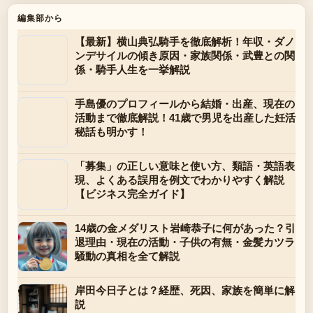
編集部から
【最新】横山典弘騎手を徹底解析！年収・ダノ
ンデサイルの傾き原因・家族関係・武豊との関
係・騎手人生を一挙解説
手島優のプロフィールから結婚・出産、現在の
活動まで徹底解説！41歳で男児を出産した妊活
秘話も明かす！
「募集」の正しい意味と使い方、類語・英語表
現、よくある誤用を例文でわかりやすく解説
【ビジネス完全ガイド】
14歳の金メダリスト岩崎恭子に何があった？引
退理由・現在の活動・子供の有無・金髪カツラ
騒動の真相を全て解説
岸田今日子とは？経歴、死因、家族を簡単に解
説