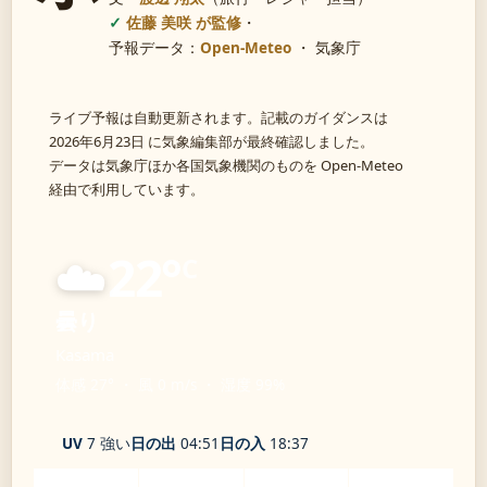
佐藤 美咲 が監修
・
予報データ：
Open-Meteo
・ 気象庁
ライブ予報は自動更新されます。記載のガイダンスは
2026年6月23日 に気象編集部が最終確認しました。
データは気象庁ほか各国気象機関のものを Open-Meteo
経由で利用しています。
☁️
22°
C
曇り
Kasama
体感 27° ・ 風 0 m/s ・ 湿度 99%
UV
7 強い
日の出
04:51
日の入
18:37