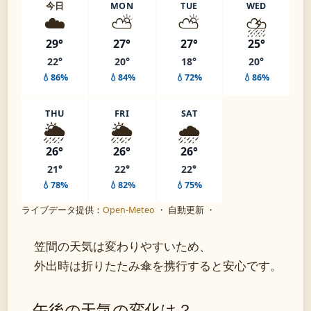
今日
MON
TUE
WED
☁️
⛅
⛅
⛈️
29°
27°
27°
25°
22°
20°
18°
20°
💧86%
💧84%
💧72%
💧86%
THU
FRI
SAT
🌦️
🌦️
🌧️
26°
26°
26°
21°
22°
22°
💧78%
💧82%
💧75%
ライブデータ提供：
Open-Meteo
・ 自動更新 ・
笠間の天気は変わりやすいため、
外出時は折りたたみ傘を携行すると安心です。
午後の天気の変化は？