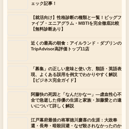
ェック記事！
【就活向け】性格診断の種類と一覧！ビッグフ
ァイブ・エニアグラム・MBTIを完全徹底比較
【無料診断あり】
近くの最高の朝食：アイルランド・ダブリンの
TripAdvisor高評価トップ11店
「募集」の正しい意味と使い方、類語・英語表
現、よくある誤用を例文でわかりやすく解説
【ビジネス完全ガイド】
阿藤快の死因と「なんだかなー」—虚血性心不
全で急逝した俳優の生涯と家族・加藤愛との違
いについて詳しく解説
江戸幕府最後の将軍徳川慶喜の生涯：大政奉
還・長寿・暗殺回避・なぜ殺されなかったのか