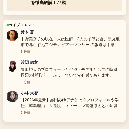
を徹底解説！77歳
ライブコメント
鈴木 蒼
中野美奈子の現在：夫は医師、2人の子供と香川県丸亀
市で暮らす元フジテレビアナウンサー の報道は丁寧
で、流れを追いやすいです。
3 分前
渡辺 結衣
豊田裕大のプロフィールと俳優・モデルとしての軌跡
周辺の検証がしっかりしていて安心感があります。
5 分前
小林 大智
【2026年最新】黒田みゆアナとは？プロフィールや学
歴、卒業理由、左遷説、スノーマン宮舘涼太との熱愛を
全解説 の整理がとても分かりやすいです。今日の中で
7 分前
も特に読みやすいです。