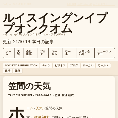
SAT, AUG 8
夕刊
日本語
会社概要
お問い合わせ
私たちのストーリー
ルイスイングンイプ
プオンクオム
ルイスイングンイププオンクオム ニュースアップデート
更新 21:10
16 本日の記事
ホー
天
会社
ブロ
ロー
ワー
お問い合
ニュースレ
ム
気
概要
グ
カル
ルド
わせ
ター
SOCIETY & REGULATION
テック
ビジネス
ブログ
ローカル
ワールド
政治
旅行
笠間の天気
TAKERU SUZUKI • 2026-06-23 • 監修 渡辺 結衣
ホ
ーム
›
天気
›
笠間の天気
文・
渡辺 翔太
（旅行・レジャー担当）
・