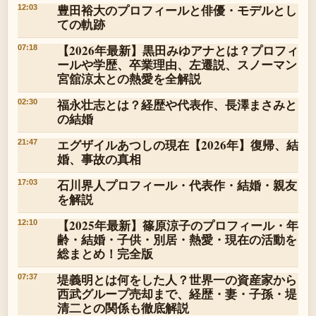
豊田裕大のプロフィールと俳優・モデルとし
12:03
ての軌跡
【2026年最新】黒田みゆアナとは？プロフィ
07:18
ールや学歴、卒業理由、左遷説、スノーマン
宮舘涼太との熱愛を全解説
福永壮志とは？経歴や代表作、長澤まさみと
02:30
の結婚
エグザイルあつしの現在【2026年】復帰、結
21:47
婚、事故の真相
石川界人プロフィール・代表作・結婚・親友
17:03
を解説
【2025年最新】篠原涼子のプロフィール・年
12:10
齢・結婚・子供・別居・熱愛・現在の活動を
総まとめ！完全版
堤義明とは何をした人？世界一の資産家から
07:37
西武グループ売却まで、経歴・妻・子孫・堤
清二との関係も徹底解説