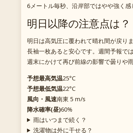
6メートル毎秒、沿岸部ではやや強く感
明日以降の注意点は？
明日は高気圧に覆われて晴れ間が戻りま
長袖一枚あると安心です。週間予報で
週末にかけて再び前線の影響で曇りや
予想最高気温
25°C
予想最低気温
22°C
風向・風速
南東 5 m/s
降水確率(昼)
60%
雨はいつまで続く？
洗濯物は外に干せる？