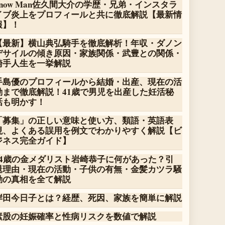
Snow Man佐久間大介の学歴・兄弟・インスタラ
イブ炎上をプロフィールと共に徹底解説【最新情
報】！
【最新】横山典弘騎手を徹底解析！年収・ダノン
デサイルの傾き原因・家族関係・武豊との関係・
騎手人生を一挙解説
手島優のプロフィールから結婚・出産、現在の活
動まで徹底解説！41歳で男児を出産した妊活秘
話も明かす！
「募集」の正しい意味と使い方、類語・英語表
現、よくある誤用を例文でわかりやすく解説【ビ
ジネス完全ガイド】
14歳の金メダリスト岩崎恭子に何があった？引
退理由・現在の活動・子供の有無・金髪カツラ騒
動の真相を全て解説
岸田今日子とは？経歴、死因、家族を簡単に解説
素股の妊娠確率と性病リスクを数値で解説