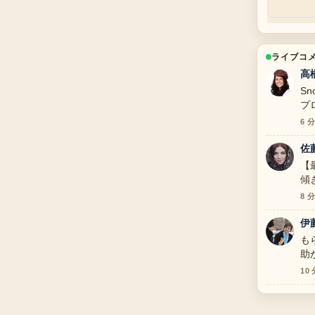
ライブコ
高
S
プ
分
6 
佐
【
傾
追
8 
伊
も
助
10