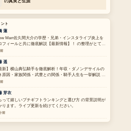
の真実と生涯
メント
橋 蓮
now Man佐久間大介の学歴・兄弟・インスタライブ炎上を
ロフィールと共に徹底解説【最新情報】！ の整理がとても
かりやすいです。今日の中でも特に読みやすいです。
分前
藤 遥
最新】横山典弘騎手を徹底解析！年収・ダノンデサイルの
き原因・家族関係・武豊との関係・騎手人生を一挙解説 を
っていますが、この解説は落ち着いていて信頼できます。
分前
藤 芽衣
らって嬉しいプチギフトランキングと選び方 の背景説明が
かります。ライブ更新を続けてください。
 分前