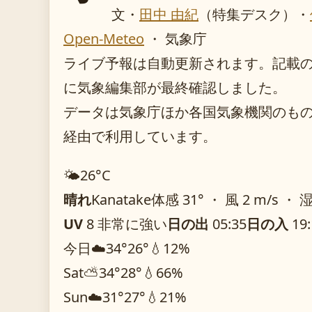
文・
田中 由紀
（特集デスク）
・
Open-Meteo
・ 気象庁
ライブ予報は自動更新されます。記載のガイ
に気象編集部が最終確認しました。
データは気象庁ほか各国気象機関のものを O
経由で利用しています。
🌤️
26°
C
晴れ
Kanatake
体感 31° ・ 風 2 m/s ・ 
UV
8 非常に強い
日の出
05:35
日の入
19:
今日
☁️
34°
26°
💧12%
Sat
⛅
34°
28°
💧66%
Sun
☁️
31°
27°
💧21%