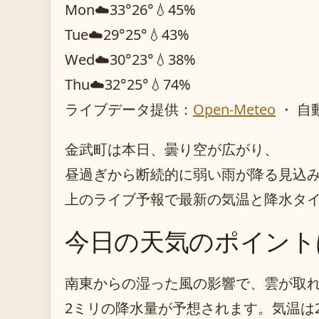
Mon
☁️
33°
26°
💧45%
Tue
☁️
29°
25°
💧43%
Wed
☁️
30°
23°
💧38%
Thu
☁️
32°
25°
💧74%
ライブデータ提供：
Open-Meteo
・ 自
金武町は本日、曇り空が広がり、
昼過ぎから断続的に弱い雨が降る見込
上のライブ予報で最新の気温と降水タ
今日の天気のポイント
南東からの湿った風の影響で、雲が取れ
2ミリの降水量が予想されます。気温は2