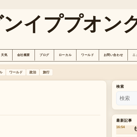
グンイププオン
天気
会社概要
ブログ
ローカル
ワールド
お問い合わせ
ニ
ル
ワールド
政治
旅行
検索
最新記事
16:54