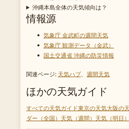
沖縄本島全体の天気傾向は？
情報源
気象庁 金武町の週間天気
気象庁 観測データ（金武）
国土交通省 沖縄の防災情報
関連ページ:
天気ハブ
、
週間天気
ほかの天気ガイド
すべての天気ガイド
東京の天気
大阪の
ダー（全国）
天気（週間）
天気（明日