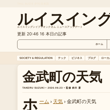
THU, AUG 6
夕刊
日本語
ルイスイン
ルイスイングンイププオンクオム ニュースアップデート
更新 20:46
16 本日の記事
ホーム
SOCIETY & REGULATION
テック
ビジネス
ブログ
ローカ
金武町の天気
TAKERU SUZUKI • 2026-06-23 • 監修 鈴木 蒼
ホ
ーム
›
天気
›
金武町の天気