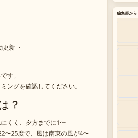
編集部から
動更新 ・
みです。
イミングを確認してください。
は？
にくく、夕方までに1〜
2〜25度で、風は南東の風が4〜