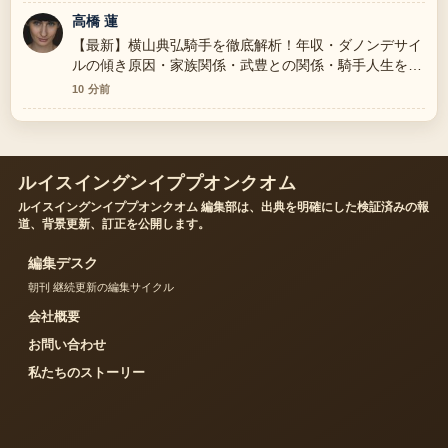
高橋 蓮
【最新】横山典弘騎手を徹底解析！年収・ダノンデサイ
ルの傾き原因・家族関係・武豊との関係・騎手人生を一
挙解説 の整理がとても分かりやすいです。今日の中で
10 分前
も特に読みやすいです。
ルイスイングンイププオンクオム
ルイスイングンイププオンクオム 編集部は、出典を明確にした検証済みの報
道、背景更新、訂正を公開します。
編集デスク
朝刊 継続更新の編集サイクル
会社概要
お問い合わせ
私たちのストーリー