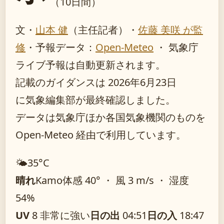
（10日間）
文・
山本 健
（主任記者）
・
佐藤 美咲 が監
修
・
予報データ：
Open-Meteo
・ 気象庁
ライブ予報は自動更新されます。
記載のガイダンスは 2026年6月23日
に気象編集部が最終確認しました。
データは気象庁ほか各国気象機関のものを
Open-Meteo 経由で利用しています。
🌤️
35°
C
晴れ
Kamo
体感 40° ・ 風 3 m/s ・ 湿度
54%
UV
8 非常に強い
日の出
04:51
日の入
18:47