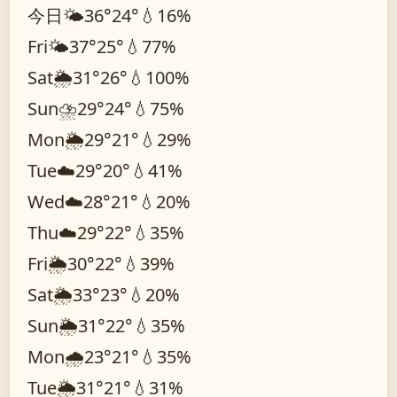
今日
🌤️
36°
24°
💧16%
Fri
🌤️
37°
25°
💧77%
Sat
🌦️
31°
26°
💧100%
Sun
⛈️
29°
24°
💧75%
Mon
🌦️
29°
21°
💧29%
Tue
☁️
29°
20°
💧41%
Wed
☁️
28°
21°
💧20%
Thu
☁️
29°
22°
💧35%
Fri
🌦️
30°
22°
💧39%
Sat
🌦️
33°
23°
💧20%
Sun
🌦️
31°
22°
💧35%
Mon
🌧️
23°
21°
💧35%
Tue
🌦️
31°
21°
💧31%