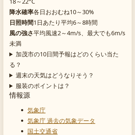
18～22°C
降水確率
各日おおむね10～30%
日照時間
1日あたり平均6～8時間
風の強さ
平均風速2～4m/s、最大でも6m/s
未満
加茂市の10日間予報はどのくらい当た
る？
週末の天気はどうなりそう？
服装のポイントは？
情報源
気象庁
気象庁 過去の気象データ
国土交通省