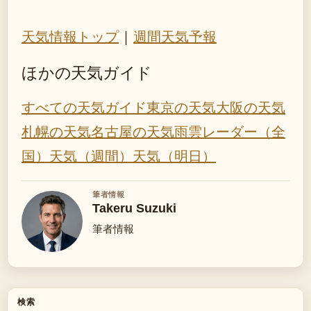
天気情報トップ
|
週間天気予報
ほかの天気ガイド
すべての天気ガイド
東京の天気
大阪の天気
札幌の天気
名古屋の天気
雨雲レーダー（全
国）
天気（週間）
天気（明日）
筆者情報
Takeru Suzuki
筆者情報
検索