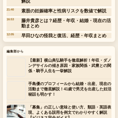
解説
素股の妊娠確率と性病リスクを数値で解説
21:40
藤井貴彦とは？経歴・年収・結婚・現在の活
16:53
動まとめ
早田ひなの怪我と復活、経歴・年収まとめ
12:05
編集部から
【最新】横山典弘騎手を徹底解析！年収・ダノ
ンデサイルの傾き原因・家族関係・武豊との関
係・騎手人生を一挙解説
手島優のプロフィールから結婚・出産、現在の
活動まで徹底解説！41歳で男児を出産した妊活
秘話も明かす！
「募集」の正しい意味と使い方、類語・英語表
現、よくある誤用を例文でわかりやすく解説
【ビジネス完全ガイド】