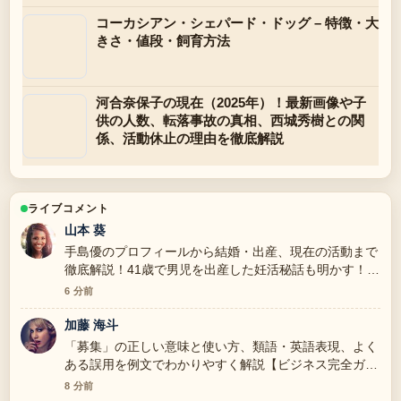
コーカシアン・シェパード・ドッグ – 特徴・大
きさ・値段・飼育方法
河合奈保子の現在（2025年）！最新画像や子
供の人数、転落事故の真相、西城秀樹との関
係、活動休止の理由を徹底解説
ライブコメント
山本 葵
手島優のプロフィールから結婚・出産、現在の活動まで
徹底解説！41歳で男児を出産した妊活秘話も明かす！
の報道は丁寧で、流れを追いやすいです。
6 分前
加藤 海斗
「募集」の正しい意味と使い方、類語・英語表現、よく
ある誤用を例文でわかりやすく解説【ビジネス完全ガイ
ド】 周辺の検証がしっかりしていて安心感がありま
8 分前
す。