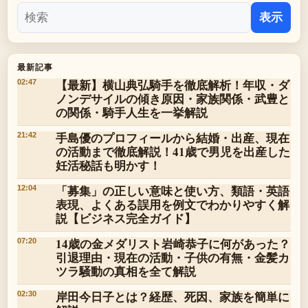
表示
最新記事
【最新】横山典弘騎手を徹底解析！年収・ダ
02:47
ノンデサイルの傾き原因・家族関係・武豊と
の関係・騎手人生を一挙解説
手島優のプロフィールから結婚・出産、現在
21:42
の活動まで徹底解説！41歳で男児を出産した
妊活秘話も明かす！
「募集」の正しい意味と使い方、類語・英語
12:04
表現、よくある誤用を例文でわかりやすく解
説【ビジネス完全ガイド】
14歳の金メダリスト岩崎恭子に何があった？
07:20
引退理由・現在の活動・子供の有無・金髪カ
ツラ騒動の真相を全て解説
岸田今日子とは？経歴、死因、家族を簡単に
02:30