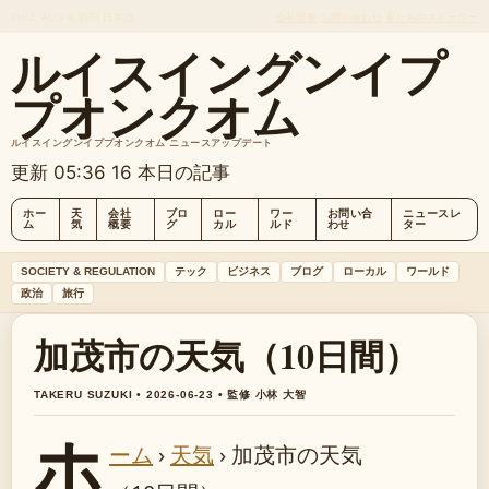
THU, AUG 6
朝刊
日本語
会社概要
お問い合わせ
私たちのストーリー
ルイスイングンイプ
プオンクオム
ルイスイングンイププオンクオム ニュースアップデート
更新 05:36
16 本日の記事
ホー
天
会社
ブロ
ロー
ワー
お問い合
ニュースレ
ム
気
概要
グ
カル
ルド
わせ
ター
SOCIETY & REGULATION
テック
ビジネス
ブログ
ローカル
ワールド
政治
旅行
加茂市の天気（10日間）
TAKERU SUZUKI • 2026-06-23 • 監修 小林 大智
ホ
ーム
›
天気
›
加茂市の天気