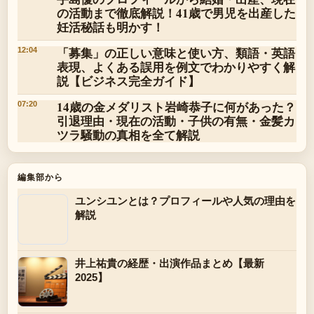
の活動まで徹底解説！41歳で男児を出産した
妊活秘話も明かす！
「募集」の正しい意味と使い方、類語・英語
12:04
表現、よくある誤用を例文でわかりやすく解
説【ビジネス完全ガイド】
14歳の金メダリスト岩崎恭子に何があった？
07:20
引退理由・現在の活動・子供の有無・金髪カ
ツラ騒動の真相を全て解説
編集部から
ユンシユンとは？プロフィールや人気の理由を
解説
井上祐貴の経歴・出演作品まとめ【最新
2025】