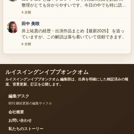
整理がとても分かりやすいです。今日の中でも特に読み
やすいです。
4 分前
田中 美咲
井上祐貴の経歴・出演作品まとめ【最新2025】 を追っ
ていますが、この解説は落ち着いていて信頼できます。
6 分前
ルイスイングンイププオンクオム
ルイスイングンイププオンクオム 編集部は、出典を明確にした検証済みの報
道、背景更新、訂正を公開します。
編集デスク
朝刊 継続更新の編集サイクル
会社概要
お問い合わせ
私たちのストーリー