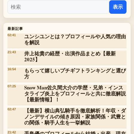
表示
最新記事
ユンシユンとは？プロフィールや人気の理由
02:41
を解説
井上祐貴の経歴・出演作品まとめ【最新
21:43
2025】
もらって嬉しいプチギフトランキングと選び
16:54
方
Snow Man佐久間大介の学歴・兄弟・インス
07:25
タライブ炎上をプロフィールと共に徹底解説
【最新情報】！
【最新】横山典弘騎手を徹底解析！年収・ダ
02:47
ノンデサイルの傾き原因・家族関係・武豊と
の関係・騎手人生を一挙解説
手島優のプロフィールから結婚・出産、現在
21:42