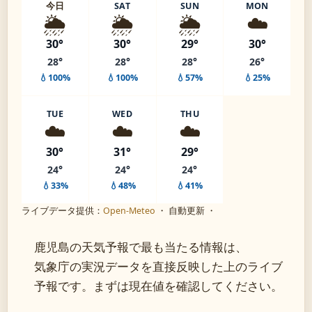
今日
SAT
SUN
MON
🌦️
🌦️
🌦️
☁️
30°
30°
29°
30°
28°
28°
28°
26°
💧100%
💧100%
💧57%
💧25%
TUE
WED
THU
☁️
☁️
☁️
30°
31°
29°
24°
24°
24°
💧33%
💧48%
💧41%
ライブデータ提供：
Open-Meteo
・ 自動更新 ・
鹿児島の天気予報で最も当たる情報は、
気象庁の実況データを直接反映した上のライブ
予報です。まずは現在値を確認してください。