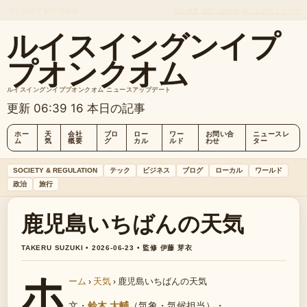
FRI, AUG 7
朝刊
日本語
会社概要
お問い合わせ
私たちのストーリー
ルイスイングンイプ
プオンクオム
ルイスイングンイププオンクオム ニュースアップデート
更新 06:39
16 本日の記事
ホー
天
会社
ブロ
ロー
ワー
お問い合
ニュースレ
ム
気
概要
グ
カル
ルド
わせ
ター
SOCIETY & REGULATION
テック
ビジネス
ブログ
ローカル
ワールド
政治
旅行
鹿児島いちばんの天気
TAKERU SUZUKI • 2026-06-23 • 監修 伊藤 芽衣
ホ
ーム
›
天気
›
鹿児島いちばんの天気
文・
鈴木 大輔
（気象・気候担当）
・