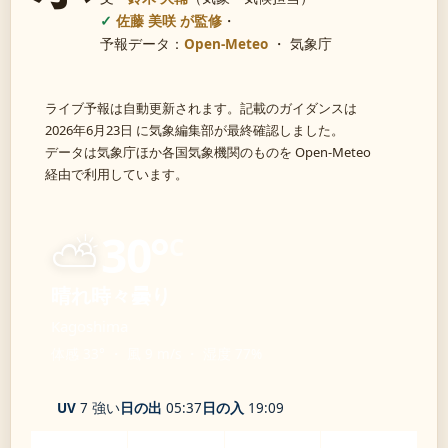
佐藤 美咲 が監修
・
予報データ：
Open-Meteo
・ 気象庁
ライブ予報は自動更新されます。記載のガイダンスは
2026年6月23日 に気象編集部が最終確認しました。
データは気象庁ほか各国気象機関のものを Open-Meteo
経由で利用しています。
⛅
30°
C
晴れ時々曇り
Kagoshima
体感 33° ・ 風 9 m/s ・ 湿度 77%
UV
7 強い
日の出
05:37
日の入
19:09