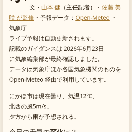
文・
山本 健
（主任記者）
・
佐藤 美
咲 が監修
・
予報データ：
Open-Meteo
・
気象庁
ライブ予報は自動更新されます。
記載のガイダンスは 2026年6月23日
に気象編集部が最終確認しました。
データは気象庁ほか各国気象機関のものを
Open-Meteo 経由で利用しています。
にかほ市は現在曇り、気温12℃、
北西の風5m/s。
夕方から雨が予想される。
今日の天気の変化は？