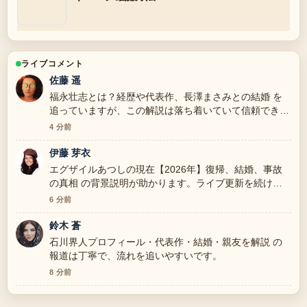
ライブコメント
佐藤 遥
福永壮志とは？経歴や代表作、長澤まさみとの結婚 を
追っていますが、この解説は落ち着いていて信頼できま
す。
4 分前
伊藤 芽衣
エグザイルあつしの現在【2026年】復帰、結婚、事故
の真相 の背景説明が助かります。ライブ更新を続けて
ください。
6 分前
鈴木 蒼
石川界人プロフィール・代表作・結婚・親友を解説 の
報道は丁寧で、流れを追いやすいです。
8 分前