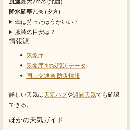
風速
最大7m/s (北西)
降水確率
70% (夕方)
傘は持ったほうがいい？
服装の目安は？
情報源
気象庁
気象庁 地域観測データ
国土交通省 防災情報
詳しい天気は
天気ハブ
や
週間天気
でも確認
できる。
ほかの天気ガイド