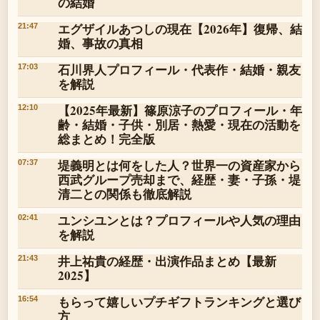
の結婚
エグザイルあつしの現在【2026年】復帰、結
21:47
婚、事故の真相
石川界人プロフィール・代表作・結婚・親友
17:03
を解説
【2025年最新】篠原涼子のプロフィール・年
12:10
齢・結婚・子供・別居・熱愛・現在の活動を
総まとめ！完全版
堤義明とは何をした人？世界一の資産家から
07:37
西武グループ売却まで、経歴・妻・子孫・堤
清二との関係も徹底解説
ユンシユンとは？プロフィールや人気の理由
02:41
を解説
井上祐貴の経歴・出演作品まとめ【最新
21:43
2025】
もらって嬉しいプチギフトランキングと選び
16:54
方