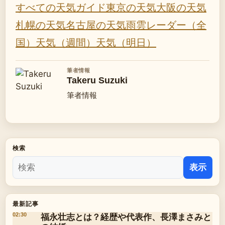
すべての天気ガイド
東京の天気
大阪の天気
札幌の天気
名古屋の天気
雨雲レーダー（全
国）
天気（週間）
天気（明日）
筆者情報
Takeru Suzuki
筆者情報
検索
表示
最新記事
福永壮志とは？経歴や代表作、長澤まさみと
02:30