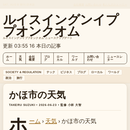
SAT, AUG 8
朝刊
日本語
会社概要
お問い合わせ
私たちのストーリー
ルイスイングンイプ
プオンクオム
ルイスイングンイププオンクオム ニュースアップデート
更新 03:55
16 本日の記事
ホー
天
会社
ブロ
ロー
ワー
お問い合
ニュースレ
ム
気
概要
グ
カル
ルド
わせ
ター
SOCIETY & REGULATION
テック
ビジネス
ブログ
ローカル
ワールド
政治
旅行
かほ市の天気
TAKERU SUZUKI • 2026-06-23 • 監修 小林 大智
ホ
ーム
›
天気
›
かほ市の天気