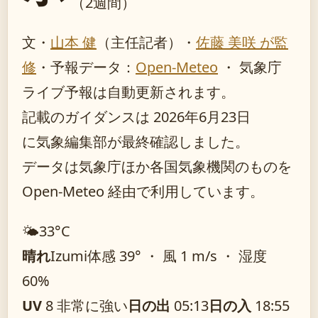
（2週間）
文・
山本 健
（主任記者）
・
佐藤 美咲 が監
修
・
予報データ：
Open-Meteo
・ 気象庁
ライブ予報は自動更新されます。
記載のガイダンスは 2026年6月23日
に気象編集部が最終確認しました。
データは気象庁ほか各国気象機関のものを
Open-Meteo 経由で利用しています。
🌤️
33°
C
晴れ
Izumi
体感 39° ・ 風 1 m/s ・ 湿度
60%
UV
8 非常に強い
日の出
05:13
日の入
18:55