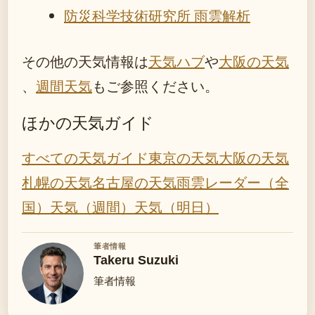
防災科学技術研究所 雨雲解析
その他の天気情報は
天気ハブ
や
大阪の天気
、
週間天気
もご参照ください。
ほかの天気ガイド
すべての天気ガイド
東京の天気
大阪の天気
札幌の天気
名古屋の天気
雨雲レーダー（全
国）
天気（週間）
天気（明日）
筆者情報
Takeru Suzuki
筆者情報