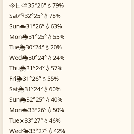
今日
⛅
35°
26°
💧79%
Sat
⛅
32°
25°
💧78%
Sun
☁️
31°
26°
💧63%
Mon
🌦️
31°
25°
💧55%
Tue
🌦️
30°
24°
💧20%
Wed
🌦️
30°
24°
💧24%
Thu
🌦️
31°
24°
💧57%
Fri
🌦️
31°
26°
💧55%
Sat
🌦️
31°
24°
💧60%
Sun
🌦️
32°
25°
💧40%
Mon
☁️
33°
26°
💧50%
Tue
☀️
33°
27°
💧46%
Wed
🌤️
33°
27°
💧42%