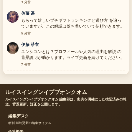
いです。
3 分前
佐藤 遥
もらって嬉しいプチギフトランキングと選び方 を追っ
ていますが、この解説は落ち着いていて信頼できます。
5 分前
伊藤 芽衣
ユンシユンとは？プロフィールや人気の理由を解説 の
背景説明が助かります。ライブ更新を続けてください。
7 分前
ルイスイングンイププオンクオム
ルイスイングンイププオンクオム 編集部は、出典を明確にした検証済みの報
道、背景更新、訂正を公開します。
編集デスク
朝刊 継続更新の編集サイクル
会社概要