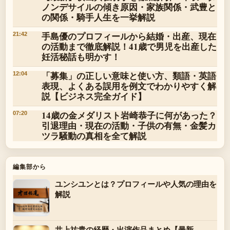
ノンデサイルの傾き原因・家族関係・武豊と
の関係・騎手人生を一挙解説
手島優のプロフィールから結婚・出産、現在
21:42
の活動まで徹底解説！41歳で男児を出産した
妊活秘話も明かす！
「募集」の正しい意味と使い方、類語・英語
12:04
表現、よくある誤用を例文でわかりやすく解
説【ビジネス完全ガイド】
14歳の金メダリスト岩崎恭子に何があった？
07:20
引退理由・現在の活動・子供の有無・金髪カ
ツラ騒動の真相を全て解説
編集部から
ユンシユンとは？プロフィールや人気の理由を
解説
井上祐貴の経歴・出演作品まとめ【最新