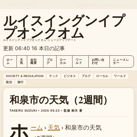
FRI, AUG 7
朝刊
日本語
会社概要
お問い合わせ
私たちのストーリー
ルイスイングンイプ
プオンクオム
ルイスイングンイププオンクオム ニュースアップデート
更新 06:40
16 本日の記事
ホー
天
会社
ブロ
ロー
ワー
お問い合
ニュースレ
ム
気
概要
グ
カル
ルド
わせ
ター
SOCIETY & REGULATION
テック
ビジネス
ブログ
ローカル
ワールド
政治
旅行
和泉市の天気（2週間）
TAKERU SUZUKI • 2026-06-23 • 監修 鈴木 蒼
ホ
ーム
›
天気
›
和泉市の天気