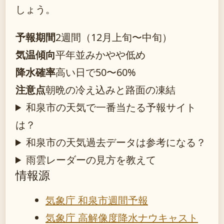
しょう。
予報期間
2週間（12月上旬〜中旬）
気温傾向
平年並みかやや低め
降水確率
高い日で50〜60%
注意点
朝晩の冷え込みと路面の凍結
和泉市の天気で一番当たる予報サイト
は？
和泉市の天気過去データは参考になる？
雨雲レーダーの見方を教えて
情報源
気象庁 和泉市週間予報
気象庁 高解像度降水ナウキャスト