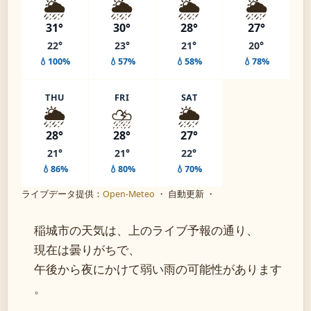
🌦️
🌦️
🌦️
🌦️
31°
30°
28°
27°
22°
23°
21°
20°
💧100%
💧57%
💧58%
💧78%
THU
FRI
SAT
🌦️
⛈️
🌦️
28°
28°
27°
21°
21°
22°
💧86%
💧80%
💧70%
ライブデータ提供：
Open-Meteo
・ 自動更新 ・
稲城市の天気は、上のライブ予報の通り、
現在は曇りがちで、
午後から夜にかけて弱い雨の可能性があります
。