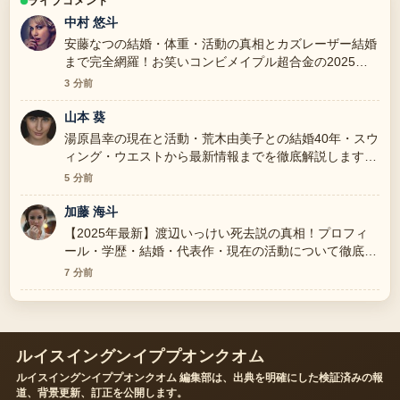
ライブコメント
中村 悠斗
安藤なつの結婚・体重・活動の真相とカズレーザー結婚
まで完全網羅！お笑いコンビメイプル超合金の2025年
の背景説明が助かります。ライブ更新を続けてくださ
3 分前
い。
山本 葵
湯原昌幸の現在と活動・荒木由美子との結婚40年・スウ
ィング・ウエストから最新情報までを徹底解説します
の報道は丁寧で、流れを追いやすいです。
5 分前
加藤 海斗
【2025年最新】渡辺いっけい死去説の真相！プロフィ
ール・学歴・結婚・代表作・現在の活動について徹底解
説 周辺の検証がしっかりしていて安心感があります。
7 分前
ルイスイングンイププオンクオム
ルイスイングンイププオンクオム 編集部は、出典を明確にした検証済みの報
道、背景更新、訂正を公開します。