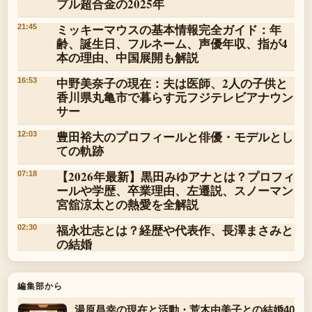
プル超合金の2025年
ミッキーマウスの基本情報完全ガイド：年
21:45
齢、誕生日、フルネーム、声優年収、指が4
本の理由、中国展開も解説
中野美奈子の現在：夫は医師、2人の子供と
16:53
香川県丸亀市で暮らす元フジテレビアナウン
サー
豊田裕大のプロフィールと俳優・モデルとし
12:03
ての軌跡
【2026年最新】黒田みゆアナとは？プロフィ
07:18
ールや学歴、卒業理由、左遷説、スノーマン
宮舘涼太との熱愛を全解説
福永壮志とは？経歴や代表作、長澤まさみと
02:30
の結婚
編集部から
湯原昌幸の現在と活動・荒木由美子との結婚40