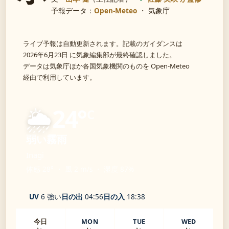
予報データ：
Open-Meteo
・ 気象庁
ライブ予報は自動更新されます。記載のガイダンスは
2026年6月23日 に気象編集部が最終確認しました。
データは気象庁ほか各国気象機関のものを Open-Meteo
経由で利用しています。
🌦️
24°
C
弱い霧雨
Inagi
体感 28° ・ 風 2 m/s ・ 湿度 87%
UV
6 強い
日の出
04:56
日の入
18:38
今日
MON
TUE
WED