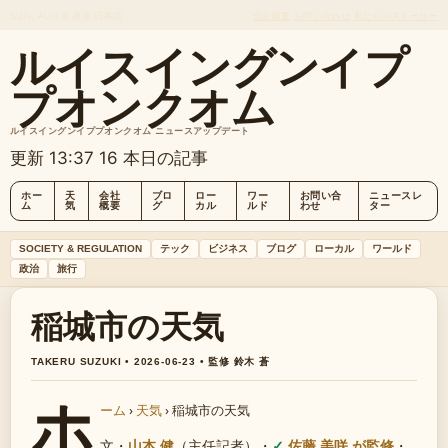
SUN, AUG 9
昼版
日本語
会社概要
お問い合わせ
私たちのストーリー
ルイスイングンイプ
プオンクオム
ルイスイングンイププオンクオム ニュースアップデート
更新 13:37
16 本日の記事
ホー
天
会社
ブロ
ロー
ワー
お問い合
ニュースレ
ム
気
概要
グ
カル
ルド
わせ
ター
SOCIETY & REGULATION
テック
ビジネス
ブログ
ローカル
ワールド
政治
旅行
稲城市の天気
TAKERU SUZUKI • 2026-06-23 • 監修 鈴木 蒼
ホ
ーム
›
天気
›
稲城市の天気
文・
山本 健
（主任記者）
・
佐藤 美咲 が監修
・