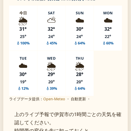
今日
SAT
SUN
MON
🌦️
⛅
☁️
☁️
31°
32°
30°
32°
25°
24°
24°
22°
💧100%
💧45%
💧64%
💧60%
TUE
WED
THU
☁️
🌦️
🌦️
30°
29°
28°
19°
20°
20°
💧12%
💧39%
💧64%
ライブデータ提供：
Open-Meteo
・ 自動更新 ・
上のライブ予報で伊賀市の1時間ごとの天気を確
認してください。
時間帯の変化を先に知っておくと、