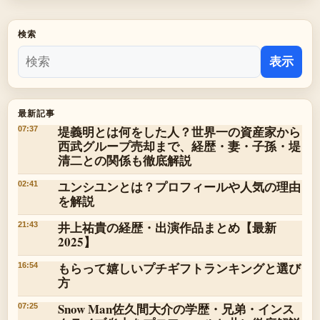
検索
表示
最新記事
堤義明とは何をした人？世界一の資産家から
07:37
西武グループ売却まで、経歴・妻・子孫・堤
清二との関係も徹底解説
ユンシユンとは？プロフィールや人気の理由
02:41
を解説
井上祐貴の経歴・出演作品まとめ【最新
21:43
2025】
もらって嬉しいプチギフトランキングと選び
16:54
方
Snow Man佐久間大介の学歴・兄弟・インス
07:25