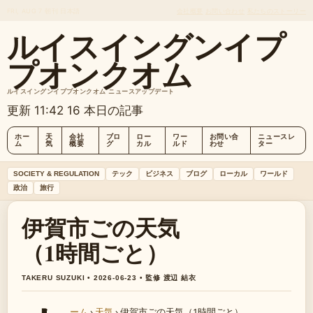
FRI, AUG 7
朝刊
日本語
会社概要
お問い合わせ
私たちのストーリー
ルイスイングンイプ
プオンクオム
ルイスイングンイププオンクオム ニュースアップデート
更新 11:42
16 本日の記事
ホー
天
会社
ブロ
ロー
ワー
お問い合
ニュースレ
ム
気
概要
グ
カル
ルド
わせ
ター
SOCIETY & REGULATION
テック
ビジネス
ブログ
ローカル
ワールド
政治
旅行
伊賀市ごの天気
（1時間ごと）
TAKERU SUZUKI • 2026-06-23 • 監修 渡辺 結衣
ーム
›
天気
›
伊賀市ごの天気（1時間ごと）