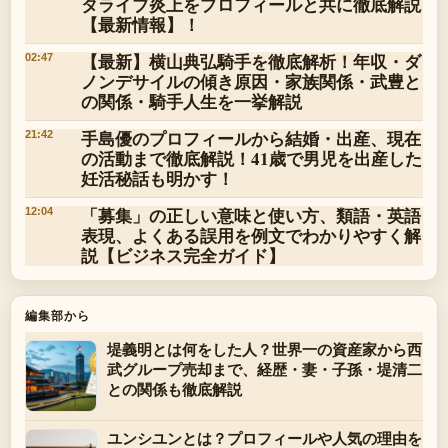
タライブ炎上をプロフィールと共に徹底解説
【最新情報】！
【最新】横山典弘騎手を徹底解析！年収・ダ
02:47
ノンデサイルの傾き原因・家族関係・武豊と
の関係・騎手人生を一挙解説
手島優のプロフィールから結婚・出産、現在
21:42
の活動まで徹底解説！41歳で男児を出産した
妊活秘話も明かす！
「募集」の正しい意味と使い方、類語・英語
12:04
表現、よくある誤用を例文でわかりやすく解
説【ビジネス完全ガイド】
編集部から
堤義明とは何をした人？世界一の資産家から西
武グループ売却まで、経歴・妻・子孫・堤清二
との関係も徹底解説
ユンシユンとは？プロフィールや人気の理由を