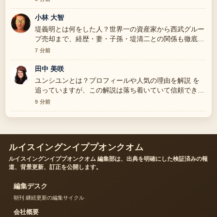
小林 大智
堤義明とは何をした人？世界一の資産家から西武グルー
プ売却まで、経歴・妻・子孫・堤清二との関係も徹底解
説 の整理がとても分かりやすいです。今日の中でも特
7 分前
に読みやすいです。
田中 美咲
ユンシユンとは？プロフィールや人気の理由を解説 を
追っていますが、この解説は落ち着いていて信頼できま
す。
9 分前
ルイスイングンイププオンクオム
ルイスイングンイププオンクオム 編集部は、出典を明確にした検証済みの報
道、背景更新、訂正を公開します。
編集デスク
朝刊 継続更新の編集サイクル
会社概要