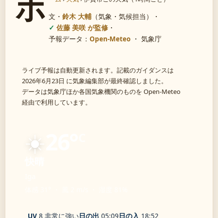
ホ
文・
鈴木 大輔
（気象・気候担当）
・
佐藤 美咲 が監修
・
予報データ：
Open-Meteo
・ 気象庁
ライブ予報は自動更新されます。記載のガイダンスは
2026年6月23日 に気象編集部が最終確認しました。
データは気象庁ほか各国気象機関のものを Open-Meteo
経由で利用しています。
☀️
26°
C
快晴
Iga
体感 31° ・ 風 2 m/s ・ 湿度 81%
UV
8 非常に強い
日の出
05:09
日の入
18:52