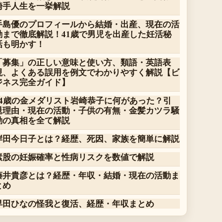
騎手人生を一挙解説
手島優のプロフィールから結婚・出産、現在の活
動まで徹底解説！41歳で男児を出産した妊活秘
話も明かす！
「募集」の正しい意味と使い方、類語・英語表
現、よくある誤用を例文でわかりやすく解説【ビ
ジネス完全ガイド】
14歳の金メダリスト岩崎恭子に何があった？引
退理由・現在の活動・子供の有無・金髪カツラ騒
動の真相を全て解説
岸田今日子とは？経歴、死因、家族を簡単に解説
素股の妊娠確率と性病リスクを数値で解説
藤井貴彦とは？経歴・年収・結婚・現在の活動ま
とめ
早田ひなの怪我と復活、経歴・年収まとめ