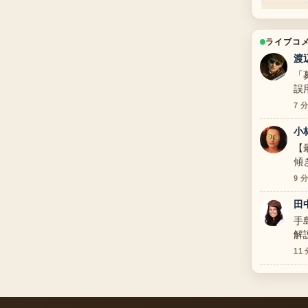
ライブコ
渡
「
誤
の
7 
小
【
傾
整
9 
い
田
手
解
ま
11