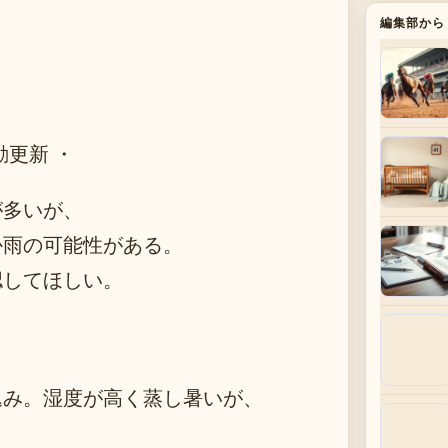
編集部から
動更新 ・
が多いが、
か雨の可能性がある。
認してほしい。
込み。湿度が高く蒸し暑いが、