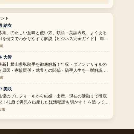
メント
辺 結衣
募集」の正しい意味と使い方、類語・英語表現、よくある
用を例文でわかりやすく解説【ビジネス完全ガイド】 周辺
検証がしっかりしていて安心感があります。
分前
林 大智
最新】横山典弘騎手を徹底解析！年収・ダノンデサイルの
き原因・家族関係・武豊との関係・騎手人生を一挙解説 の
理がとても分かりやすいです。今日の中でも特に読みやす
分前
です。
中 美咲
島優のプロフィールから結婚・出産、現在の活動まで徹底
説！41歳で男児を出産した妊活秘話も明かす！ を追ってい
すが、この解説は落ち着いていて信頼できます。
 分前