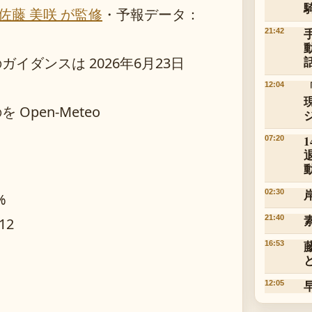
佐藤 美咲 が監修
・
予報データ：
21:42
ダンスは 2026年6月23日
12:04
pen-Meteo
07:20
02:30
%
21:40
12
16:53
12:05