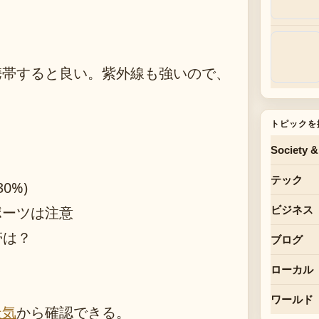
携帯すると良い。紫外線も強いので、
トピックを
Society &
テック
0%)
ポーツは注意
ビジネス
帯は？
ブログ
ローカル
ワールド
天気
から確認できる。