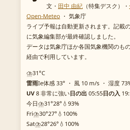
文・
田中 由紀
（特集デスク）
・
Open-Meteo
・ 気象庁
ライブ予報は自動更新されます。記載のガイ
に気象編集部が最終確認しました。
データは気象庁ほか各国気象機関のものを O
経由で利用しています。
⛈️
31°
C
雷雨
Ie
体感 33° ・ 風 10 m/s ・ 湿度 73
UV
8 非常に強い
日の出
05:55
日の入
19:
今日
⛈️
31°
28°
💧93%
Fri
⛈️
30°
27°
💧100%
Sat
⛈️
28°
26°
💧100%