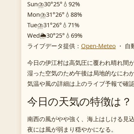
Sun
⛈️
30°
25°
💧92%
Mon
⛈️
31°
26°
💧88%
Tue
⛈️
31°
26°
💧71%
Wed
🌦️
30°
25°
💧69%
ライブデータ提供：
Open-Meteo
・ 自
今日の伊江村は高気圧に覆われ晴れ間
湿った空気のため午後は局地的なにわ
気温や風の詳細は上のライブ予報で確
今日の天気の特徴は？
南西の風がやや強く、海上はしける見
夜には風が弱まり穏やかになる。