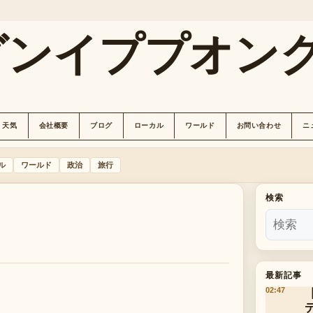
グンイププオン
天気
会社概要
ブログ
ローカル
ワールド
お問い合わせ
ニ
ル
ワールド
政治
旅行
検索
最新記事
02:47