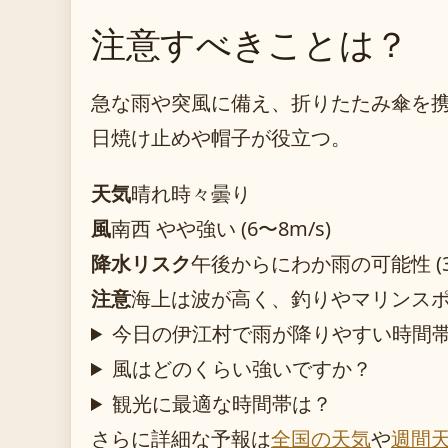
注意すべきことは？
急な雨や突風に備え、折りたたみ傘を
日焼け止めや帽子が役立つ。
天気
晴れ時々曇り
風
南西 やや強い (6〜8m/s)
降水リスク
午後からにわか雨の可能性 (3
注意
海上は波が高く、釣りやマリンス
今日の伊江村で雨が降りやすい時間
風はどのくらい強いですか？
観光に最適な時間帯は？
さらに詳細な予報は
全国の天気
や
週間