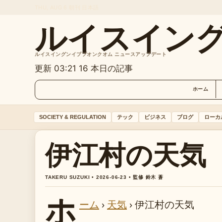
THU, AUG 6
朝刊
日本語
ルイスイン
ルイスイングンイププオンクオム ニュースアップデート
更新 03:21
16 本日の記事
ホーム
SOCIETY & REGULATION
テック
ビジネス
ブログ
ローカ
伊江村の天気
TAKERU SUZUKI • 2026-06-23 • 監修 鈴木 蒼
ホ
ーム
›
天気
›
伊江村の天気