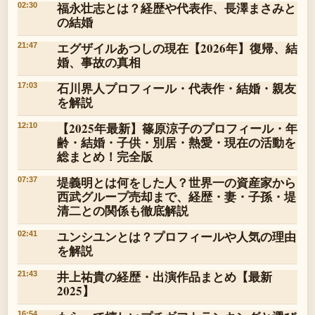
福永壮志とは？経歴や代表作、長澤まさみと
02:30
の結婚
エグザイルあつしの現在【2026年】復帰、結
21:47
婚、事故の真相
石川界人プロフィール・代表作・結婚・親友
17:03
を解説
【2025年最新】篠原涼子のプロフィール・年
12:10
齢・結婚・子供・別居・熱愛・現在の活動を
総まとめ！完全版
堤義明とは何をした人？世界一の資産家から
07:37
西武グループ売却まで、経歴・妻・子孫・堤
清二との関係も徹底解説
ユンシユンとは？プロフィールや人気の理由
02:41
を解説
井上祐貴の経歴・出演作品まとめ【最新
21:43
2025】
16:54