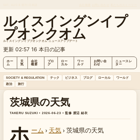
SAT, AUG 8
朝刊
日本語
会社概要
お問い合わせ
私たちのストーリー
ルイスイングンイプ
プオンクオム
ルイスイングンイププオンクオム ニュースアップデート
更新 02:57
16 本日の記事
ホー
天
会社
ブロ
ロー
ワー
お問い合
ニュースレ
ム
気
概要
グ
カル
ルド
わせ
ター
SOCIETY & REGULATION
テック
ビジネス
ブログ
ローカル
ワールド
政治
旅行
茨城県の天気
TAKERU SUZUKI • 2026-06-23 • 監修 渡辺 結衣
ホ
ーム
›
天気
›
茨城県の天気