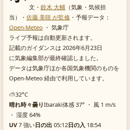
文・
鈴木 大輔
（気象・気候担
当）
・
佐藤 美咲 が監修
・
予報データ：
Open-Meteo
・ 気象庁
ライブ予報は自動更新されます。
記載のガイダンスは 2026年6月23日
に気象編集部が最終確認しました。
データは気象庁ほか各国気象機関のものを
Open-Meteo 経由で利用しています。
⛅
32°
C
晴れ時々曇り
Ibaraki
体感 37° ・ 風 1 m/s
・ 湿度 64%
UV
7 強い
日の出
05:12
日の入
18:54