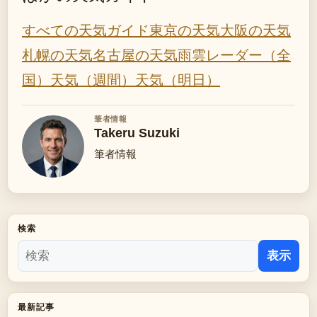
すべての天気ガイド
東京の天気
大阪の天気
札幌の天気
名古屋の天気
雨雲レーダー（全
国）
天気（週間）
天気（明日）
筆者情報
Takeru Suzuki
筆者情報
検索
表示
最新記事