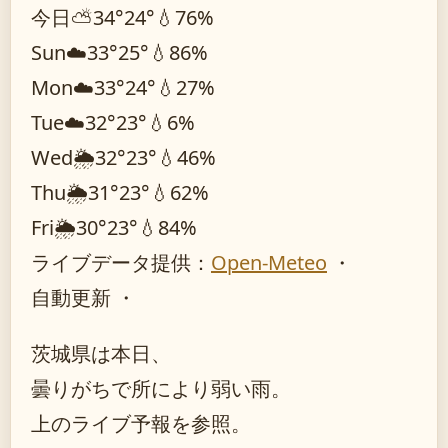
今日
⛅
34°
24°
💧76%
Sun
☁️
33°
25°
💧86%
Mon
☁️
33°
24°
💧27%
Tue
☁️
32°
23°
💧6%
Wed
🌦️
32°
23°
💧46%
Thu
🌦️
31°
23°
💧62%
Fri
🌦️
30°
23°
💧84%
ライブデータ提供：
Open-Meteo
・
自動更新 ・
茨城県は本日、
曇りがちで所により弱い雨。
上のライブ予報を参照。