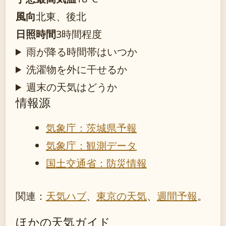
風向
北東、後北
日照時間
3時間程度
雨が降る時間帯はいつか
洗濯物を外に干せるか
週末の天気はどうか
情報源
気象庁：茨城県予報
気象庁：観測データ
国土交通省：防災情報
関連：
天気ハブ
、
東京の天気
、
週間予報
。
ほかの天気ガイド