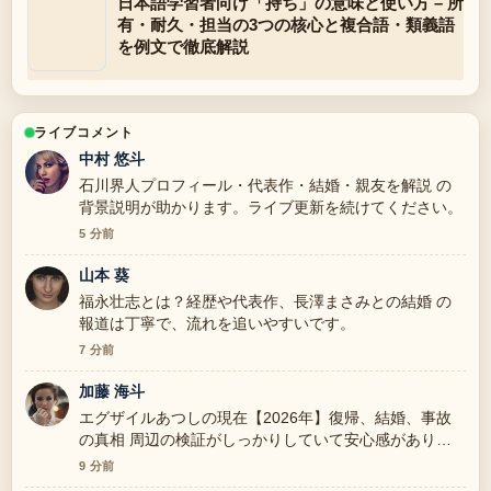
日本語学習者向け「持ち」の意味と使い方 – 所
有・耐久・担当の3つの核心と複合語・類義語
を例文で徹底解説
ライブコメント
中村 悠斗
石川界人プロフィール・代表作・結婚・親友を解説 の
背景説明が助かります。ライブ更新を続けてください。
5 分前
山本 葵
福永壮志とは？経歴や代表作、長澤まさみとの結婚 の
報道は丁寧で、流れを追いやすいです。
7 分前
加藤 海斗
エグザイルあつしの現在【2026年】復帰、結婚、事故
の真相 周辺の検証がしっかりしていて安心感がありま
す。
9 分前