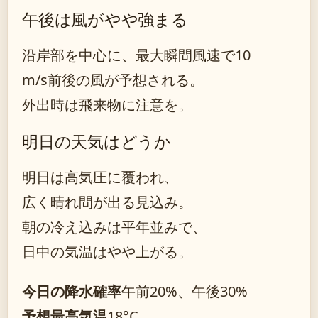
午後は風がやや強まる
沿岸部を中心に、最大瞬間風速で10
m/s前後の風が予想される。
外出時は飛来物に注意を。
明日の天気はどうか
明日は高気圧に覆われ、
広く晴れ間が出る見込み。
朝の冷え込みは平年並みで、
日中の気温はやや上がる。
今日の降水確率
午前20%、午後30%
予想最高気温
18°C