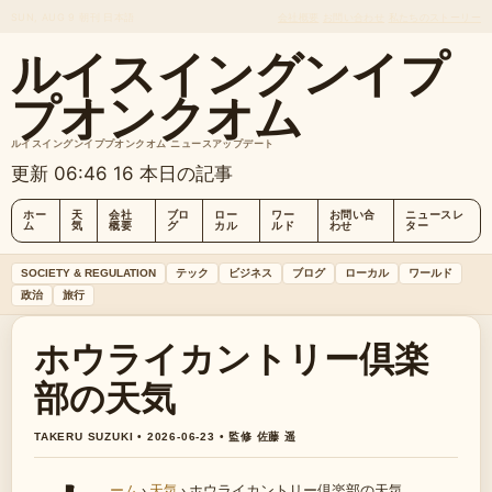
SUN, AUG 9
朝刊
日本語
会社概要
お問い合わせ
私たちのストーリー
ルイスイングンイプ
プオンクオム
ルイスイングンイププオンクオム ニュースアップデート
更新 06:46
16 本日の記事
ホー
天
会社
ブロ
ロー
ワー
お問い合
ニュースレ
ム
気
概要
グ
カル
ルド
わせ
ター
SOCIETY & REGULATION
テック
ビジネス
ブログ
ローカル
ワールド
政治
旅行
ホウライカントリー倶楽
部の天気
TAKERU SUZUKI • 2026-06-23 • 監修 佐藤 遥
ーム
›
天気
›
ホウライカントリー倶楽部の天気