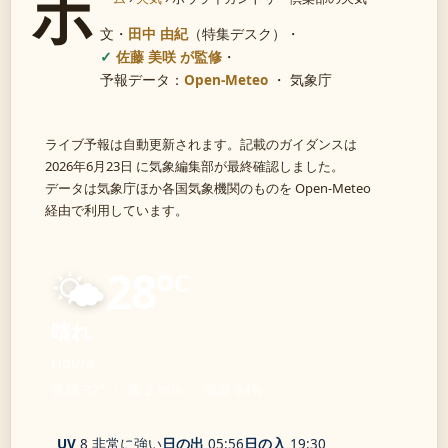
ホ
文・
田中 由紀
（特集デスク）
・
佐藤 美咲 が監修
・
予報データ：
Open-Meteo
・ 気象庁
ライブ予報は自動更新されます。記載のガイダンスは
2026年6月23日 に気象編集部が最終確認しました。
データは気象庁ほか各国気象機関のものを Open-Meteo
経由で利用しています。
🌤️
28°
C
晴れ
Houra
体感 32° ・ 風 2 m/s ・ 湿度 64%
UV
8 非常に強い
日の出
05:56
日の入
19:30