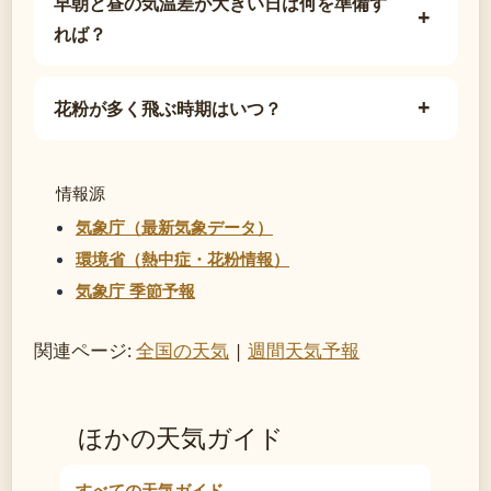
早朝と昼の気温差が大きい日は何を準備す
れば？
花粉が多く飛ぶ時期はいつ？
情報源
気象庁（最新気象データ）
環境省（熱中症・花粉情報）
気象庁 季節予報
関連ページ:
全国の天気
|
週間天気予報
ほかの天気ガイド
すべての天気ガイド