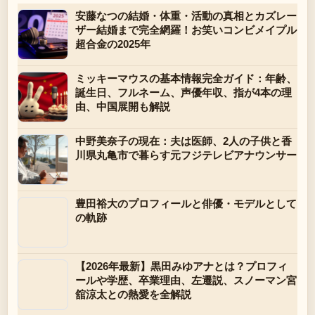
安藤なつの結婚・体重・活動の真相とカズレー
ザー結婚まで完全網羅！お笑いコンビメイプル
超合金の2025年
ミッキーマウスの基本情報完全ガイド：年齢、
誕生日、フルネーム、声優年収、指が4本の理
由、中国展開も解説
中野美奈子の現在：夫は医師、2人の子供と香
川県丸亀市で暮らす元フジテレビアナウンサー
豊田裕大のプロフィールと俳優・モデルとして
の軌跡
【2026年最新】黒田みゆアナとは？プロフィ
ールや学歴、卒業理由、左遷説、スノーマン宮
舘涼太との熱愛を全解説