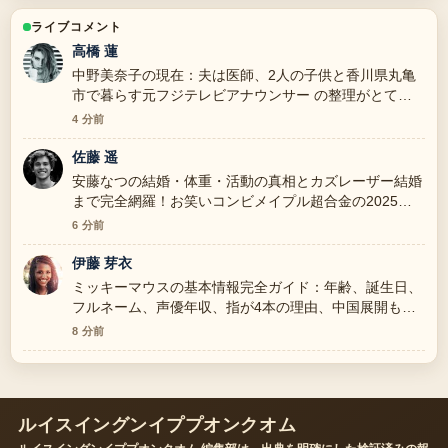
ライブコメント
高橋 蓮
中野美奈子の現在：夫は医師、2人の子供と香川県丸亀
市で暮らす元フジテレビアナウンサー の整理がとても
分かりやすいです。今日の中でも特に読みやすいです。
4 分前
佐藤 遥
安藤なつの結婚・体重・活動の真相とカズレーザー結婚
まで完全網羅！お笑いコンビメイプル超合金の2025年
を追っていますが、この解説は落ち着いていて信頼でき
6 分前
ます。
伊藤 芽衣
ミッキーマウスの基本情報完全ガイド：年齢、誕生日、
フルネーム、声優年収、指が4本の理由、中国展開も解
説 の背景説明が助かります。ライブ更新を続けてくだ
8 分前
さい。
ルイスイングンイププオンクオム