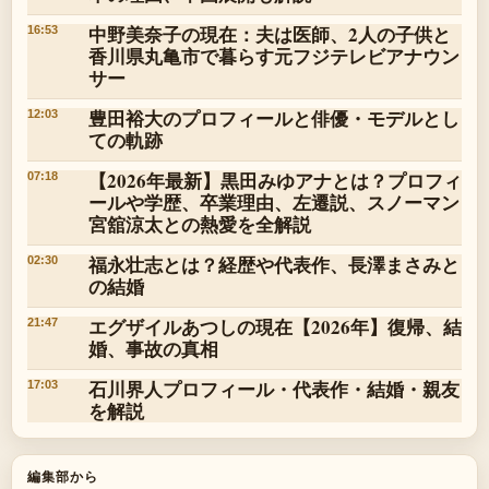
中野美奈子の現在：夫は医師、2人の子供と
16:53
香川県丸亀市で暮らす元フジテレビアナウン
サー
豊田裕大のプロフィールと俳優・モデルとし
12:03
ての軌跡
【2026年最新】黒田みゆアナとは？プロフィ
07:18
ールや学歴、卒業理由、左遷説、スノーマン
宮舘涼太との熱愛を全解説
福永壮志とは？経歴や代表作、長澤まさみと
02:30
の結婚
エグザイルあつしの現在【2026年】復帰、結
21:47
婚、事故の真相
石川界人プロフィール・代表作・結婚・親友
17:03
を解説
編集部から