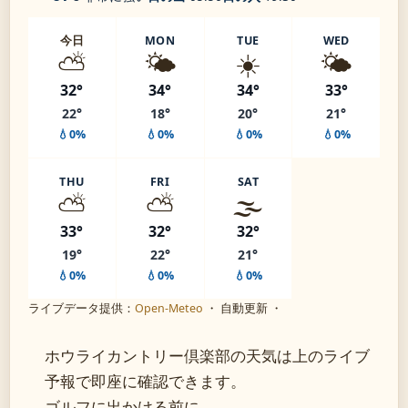
今日
MON
TUE
WED
⛅
🌤️
☀️
🌤️
32°
34°
34°
33°
22°
18°
20°
21°
💧0%
💧0%
💧0%
💧0%
THU
FRI
SAT
⛅
⛅
🌫️
33°
32°
32°
19°
22°
21°
💧0%
💧0%
💧0%
ライブデータ提供：
Open-Meteo
・ 自動更新 ・
ホウライカントリー倶楽部の天気は上のライブ
予報で即座に確認できます。
ゴルフに出かける前に、