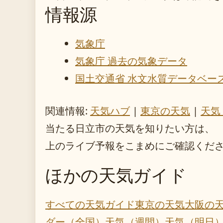
情報源
気象庁
気象庁 過去の気象データ
国土交通省 水文水質データベー
関連情報:
天気ハブ
|
東京の天気
|
天気
当たる日立市の天気を知りたい方は、
上のライブ予報をこまめにご確認くだ
ほかの天気ガイド
すべての天気ガイド
東京の天気
大阪の
ダー（全国）
天気（週間）
天気（明日