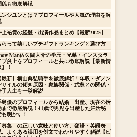
関係も徹底解説
ユンシユンとは？プロフィールや人気の理由を解
説
井上祐貴の経歴・出演作品まとめ【最新2025】
もらって嬉しいプチギフトランキングと選び方
Snow Man佐久間大介の学歴・兄弟・インスタラ
イブ炎上をプロフィールと共に徹底解説【最新情
報】！
【最新】横山典弘騎手を徹底解析！年収・ダノン
デサイルの傾き原因・家族関係・武豊との関係・
騎手人生を一挙解説
手島優のプロフィールから結婚・出産、現在の活
動まで徹底解説！41歳で男児を出産した妊活秘
話も明かす！
「募集」の正しい意味と使い方、類語・英語表
現、よくある誤用を例文でわかりやすく解説【ビ