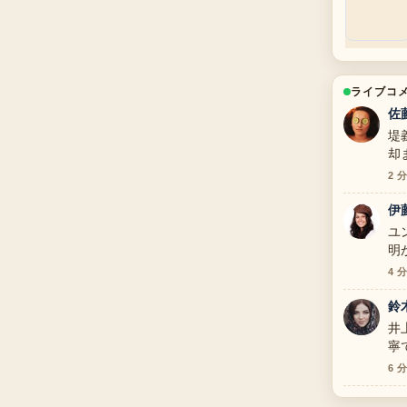
ライブコ
佐
堤
却
て
2 
伊
ユ
明
4 
鈴
井
寧
6 