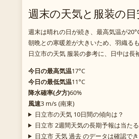
週末の天気と服装の目
週末は晴れの日が続き、最高気温が20
朝晩との寒暖差が大きいため、羽織る
日立市の天気 服装の参考に、日中は長
今日の最高気温
17°C
今日の最低気温
11°C
降水確率(夕方)
60%
風速
3 m/s (南東)
日立市の天気 10日間の傾向は？
日立市 2週間天気の長期予報は当た
日立市 天気 過去 のデータは確認で