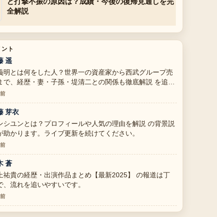
と打撃不振の原因は？成績・今後の復帰見通しを完
全解説
メント
藤 遥
義明とは何をした人？世界一の資産家から西武グループ売
まで、経歴・妻・子孫・堤清二との関係も徹底解説 を追っ
いますが、この解説は落ち着いていて信頼できます。
分前
藤 芽衣
ンシユンとは？プロフィールや人気の理由を解説 の背景説
が助かります。ライブ更新を続けてください。
分前
木 蒼
上祐貴の経歴・出演作品まとめ【最新2025】 の報道は丁
で、流れを追いやすいです。
分前