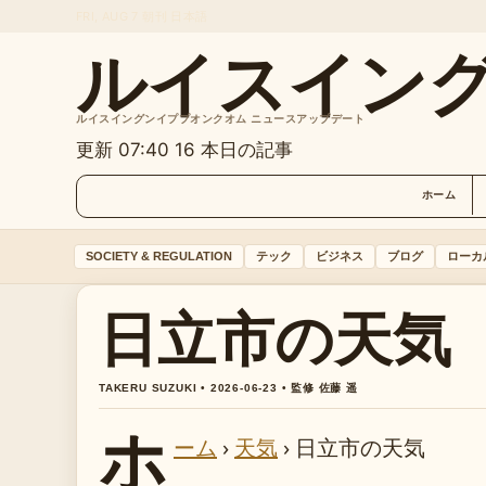
FRI, AUG 7
朝刊
日本語
ルイスイン
ルイスイングンイププオンクオム ニュースアップデート
更新 07:40
16 本日の記事
ホーム
SOCIETY & REGULATION
テック
ビジネス
ブログ
ローカ
日立市の天気
TAKERU SUZUKI • 2026-06-23 • 監修 佐藤 遥
ホ
ーム
›
天気
›
日立市の天気