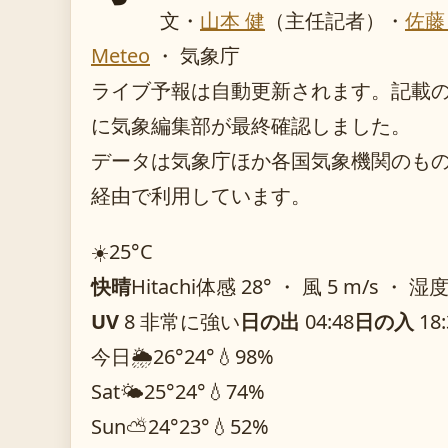
文・
山本 健
（主任記者）
・
佐藤
Meteo
・ 気象庁
ライブ予報は自動更新されます。記載のガイ
に気象編集部が最終確認しました。
データは気象庁ほか各国気象機関のものを O
経由で利用しています。
☀️
25°
C
快晴
Hitachi
体感 28° ・ 風 5 m/s ・ 湿度
UV
8 非常に強い
日の出
04:48
日の入
18:
今日
🌦️
26°
24°
💧98%
Sat
🌤️
25°
24°
💧74%
Sun
⛅
24°
23°
💧52%