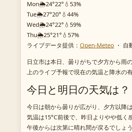
Mon
🌦️
24°
22°
💧53%
Tue
🌦️
27°
20°
💧44%
Wed
🌦️
24°
22°
💧59%
Thu
🌦️
25°
21°
💧57%
ライブデータ提供：
Open-Meteo
・ 自
日立市は本日、曇りがちで夕方から雨
上のライブ予報で現在の気温と降水の
今日と明日の天気は？
今日は朝から曇りが広がり、夕方以降
気温は15°C前後で、昨日よりやや低
午後からは次第に晴れ間が戻るでしょ