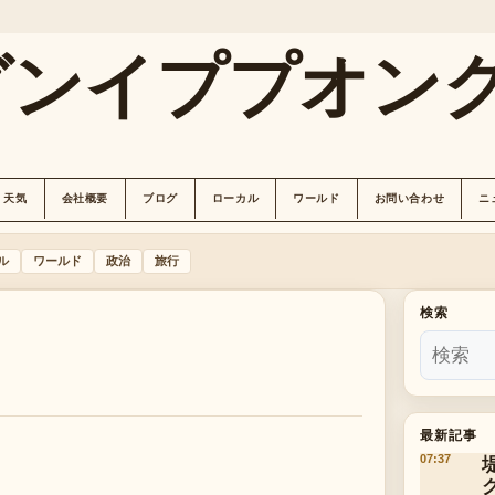
グンイププオン
天気
会社概要
ブログ
ローカル
ワールド
お問い合わせ
ニ
ル
ワールド
政治
旅行
検索
最新記事
07:37