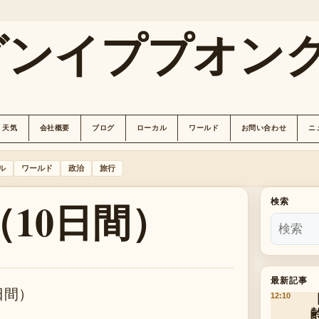
グンイププオン
天気
会社概要
ブログ
ローカル
ワールド
お問い合わせ
ニ
ル
ワールド
政治
旅行
10日間）
検索
最新記事
日間）
12:10