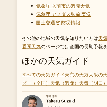
気象庁 弘前市の週間天気
気象庁 アメダス弘前 実況
国土交通省 防災情報
その他の地域の天気を知りたい方は
天
週間天気
のページでは全国の長期予報
ほかの天気ガイド
すべての天気ガイド
東京の天気
大阪の
ダー（全国）
天気（週間）
天気（明日
筆者情報
Takeru Suzuki