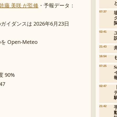
佐藤 美咲 が監修
・
予報データ：
07:37
ダンスは 2026年6月23日
02:41
pen-Meteo
21:43
16:54
07:25
度 90%
47
02:47
21:42