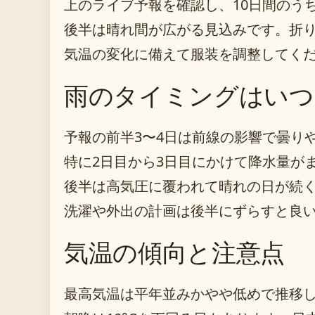
上のライブ予報を確認し、10日間のう
後半は晴れ間が広がる見込みです。折
気温の変化に備えて服装を調整してく
雨のタイミングはいつ
予報の前半3〜4日は前線の影響で曇り
特に2日目から3日目にかけて降水量が
後半は高気圧に覆われて晴れの日が続
洗濯や外出の計画は後半にずらすと良
気温の傾向と注意点
最高気温は平年並みかやや低めで推移