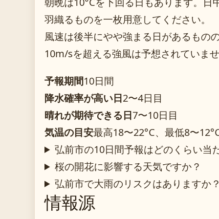
朝晩は10°Cを下回る日もあります。
羽織るものを一枚用意してください。
風速は後半にやや強まる日があるもの
10m/sを超える強風は予想されていま
予報期間
10日間
降水確率が高い日
2〜4日目
晴れが期待できる日
7〜10日目
気温の目安
最高18〜22°C、最低8〜12°
弘前市の10日間予報はどのくらい当
桜の開花に影響する天気ですか？
弘前市で大雨のリスクはありますか
情報源