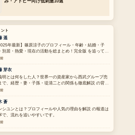
み・アトピー向け低刺激10選
メント
藤 遥
2025年最新】篠原涼子のプロフィール・年齢・結婚・子
・別居・熱愛・現在の活動を総まとめ！完全版 を追ってい
すが、この解説は落ち着いていて信頼できます。
分前
藤 芽衣
義明とは何をした人？世界一の資産家から西武グループ売
まで、経歴・妻・子孫・堤清二との関係も徹底解説 の背景
明が助かります。ライブ更新を続けてください。
分前
木 蒼
ンシユンとは？プロフィールや人気の理由を解説 の報道は
寧で、流れを追いやすいです。
分前