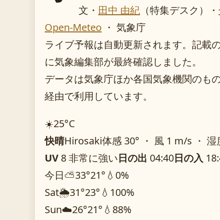
文・
田中 由紀
（特集デスク）
・
Open-Meteo
・ 気象庁
ライブ予報は自動更新されます。記載のガイ
に気象編集部が最終確認しました。
データは気象庁ほか各国気象機関のものを O
経由で利用しています。
☀️
25°
C
快晴
Hirosaki
体感 30° ・ 風 1 m/s ・ 湿
UV
8 非常に強い
日の出
04:40
日の入
18:
今日
⛅
33°
21°
💧0%
Sat
🌦️
31°
23°
💧100%
Sun
☁️
26°
21°
💧88%