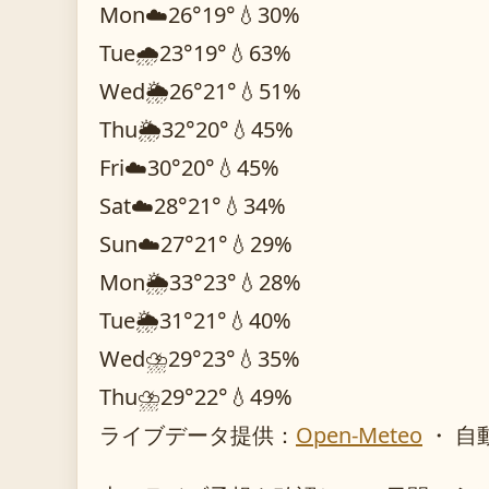
Mon
☁️
26°
19°
💧30%
Tue
🌧️
23°
19°
💧63%
Wed
🌦️
26°
21°
💧51%
Thu
🌦️
32°
20°
💧45%
Fri
☁️
30°
20°
💧45%
Sat
☁️
28°
21°
💧34%
Sun
☁️
27°
21°
💧29%
Mon
🌦️
33°
23°
💧28%
Tue
🌦️
31°
21°
💧40%
Wed
⛈️
29°
23°
💧35%
Thu
⛈️
29°
22°
💧49%
ライブデータ提供：
Open-Meteo
・ 自