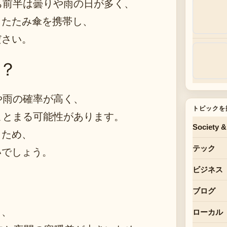
ち前半は曇りや雨の日が多く、
りたたみ傘を携帯し、
ださい。
？
や雨の確率が高く、
トピックを
まとまる可能性があります。
Society &
くため、
テック
いでしょう。
ビジネス
ブログ
し、
ローカル