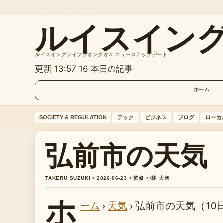
FRI, AUG 7
昼版
日本語
ルイスイン
ルイスイングンイププオンクオム ニュースアップデート
更新 13:57
16 本日の記事
ホーム
SOCIETY & REGULATION
テック
ビジネス
ブログ
ローカ
弘前市の天気（
TAKERU SUZUKI • 2026-06-23 • 監修 小林 大智
ホ
ーム
›
天気
›
弘前市の天気（10