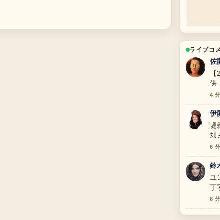
ライブコ
佐
【
供
ま
4 
伊
堤
却
説
6 
鈴
ユ
丁
8 