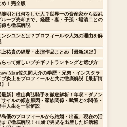
とめ！完全版
堤義明とは何をした人？世界一の資産家から西武
グループ売却まで、経歴・妻・子孫・堤清二との
関係も徹底解説
ユンシユンとは？プロフィールや人気の理由を解
説
井上祐貴の経歴・出演作品まとめ【最新2025】
もらって嬉しいプチギフトランキングと選び方
Snow Man佐久間大介の学歴・兄弟・インスタラ
イブ炎上をプロフィールと共に徹底解説【最新情
報】！
【最新】横山典弘騎手を徹底解析！年収・ダノン
デサイルの傾き原因・家族関係・武豊との関係・
騎手人生を一挙解説
手島優のプロフィールから結婚・出産、現在の活
動まで徹底解説！41歳で男児を出産した妊活秘