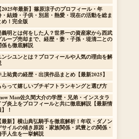
【2025年最新】篠原涼子のプロフィール・年
齢・結婚・子供・別居・熱愛・現在の活動を総ま
とめ！完全版
堤義明とは何をした人？世界一の資産家から西武
グループ売却まで、経歴・妻・子孫・堤清二との
関係も徹底解説
ユンシユンとは？プロフィールや人気の理由を解
説
井上祐貴の経歴・出演作品まとめ【最新2025】
もらって嬉しいプチギフトランキングと選び方
Snow Man佐久間大介の学歴・兄弟・インスタラ
イブ炎上をプロフィールと共に徹底解説【最新情
報】！
【最新】横山典弘騎手を徹底解析！年収・ダノン
デサイルの傾き原因・家族関係・武豊との関係・
騎手人生を一挙解説