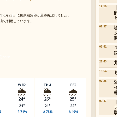
12:10
年6月23日 に気象編集部が最終確認しました。
 経由で利用しています。
07:37
02:41
度 99%
21:43
16:54
07:25
WED
THU
FRI
️
🌦️
🌦️
🌧️
24°
26°
25°
02:47
21°
21°
22°
%
💧71%
💧73%
💧49%