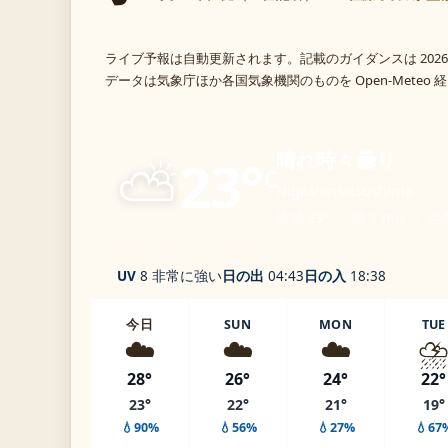
ライブ予報は自動更新されます。記載のガイダンスは 2026
データは気象庁ほか各国気象機関のものを Open-Meteo
⛅
晴れ時々曇り
23°
C
Higashimatsushima
体感 29° ・ 風 1 m/s ・ 湿
UV
8 非常に強い
日の出
04:43
日の入
18:38
今日
SUN
MON
TUE
☁️
☁️
☁️
⛈
28°
26°
24°
22°
23°
22°
21°
19°
💧90%
💧56%
💧27%
💧67