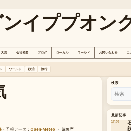
グンイププオン
天気
会社概要
ブログ
ローカル
ワールド
お問い合わせ
ニ
ル
ワールド
政治
旅行
気
検索
最新記事
17:03
修
・
予報データ：
Open-Meteo
・ 気象庁