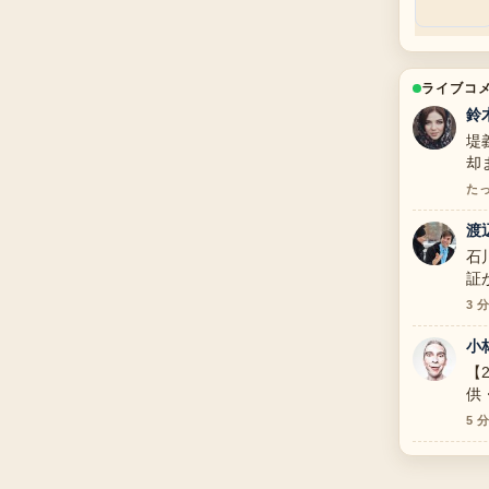
ライブコ
鈴
堤
却
は
た
渡
石
証
3 
小
【
供
て
5 