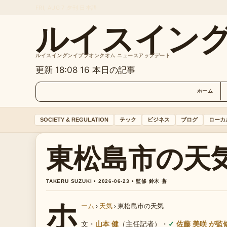
FRI, AUG 7
夕刊
日本語
ルイスイン
ルイスイングンイププオンクオム ニュースアップデート
更新 18:08
16 本日の記事
ホーム
SOCIETY & REGULATION
テック
ビジネス
ブログ
ローカ
東松島市の天
TAKERU SUZUKI • 2026-06-23 • 監修 鈴木 蒼
ホ
ーム
›
天気
›
東松島市の天気
文・
山本 健
（主任記者）
・
佐藤 美咲 が監