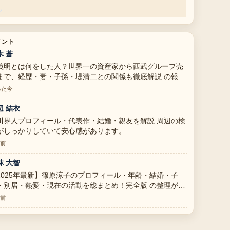
メント
木 蒼
義明とは何をした人？世界一の資産家から西武グループ売
まで、経歴・妻・子孫・堤清二との関係も徹底解説 の報道
丁寧で、流れを追いやすいです。
った今
辺 結衣
川界人プロフィール・代表作・結婚・親友を解説 周辺の検
がしっかりしていて安心感があります。
分前
林 大智
2025年最新】篠原涼子のプロフィール・年齢・結婚・子
・別居・熱愛・現在の活動を総まとめ！完全版 の整理がと
も分かりやすいです。今日の中でも特に読みやすいです。
分前