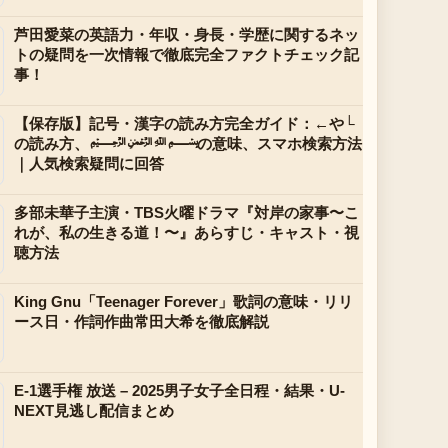
芦田愛菜の英語力・年収・身長・学歴に関するネッ
トの疑問を一次情報で徹底完全ファクトチェック記
事！
【保存版】記号・漢字の読み方完全ガイド：←や└
の読み方、﷽の意味、スマホ検索方法
｜人気検索疑問に回答
多部未華子主演・TBS火曜ドラマ『対岸の家事〜こ
れが、私の生きる道！〜』あらすじ・キャスト・視
聴方法
King Gnu「Teenager Forever」歌詞の意味・リリ
ース日・作詞作曲常田大希を徹底解説
E-1選手権 放送 – 2025男子女子全日程・結果・U-
NEXT見逃し配信まとめ