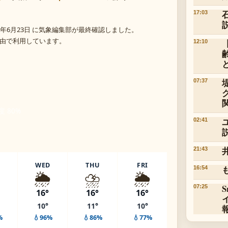
17:03
年6月23日 に気象編集部が最終確認しました。
 経由で利用しています。
12:10
07:37
度 80%
02:41
21:43
WED
THU
FRI
16:54
️
🌦️
⛈️
🌦️
07:25
16°
16°
16°
10°
11°
10°
%
💧96%
💧86%
💧77%