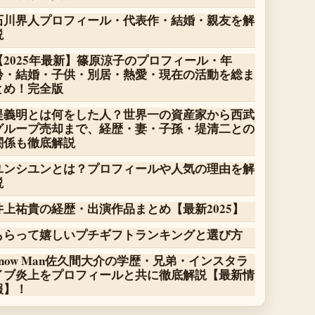
石川界人プロフィール・代表作・結婚・親友を解
説
【2025年最新】篠原涼子のプロフィール・年
齢・結婚・子供・別居・熱愛・現在の活動を総ま
とめ！完全版
堤義明とは何をした人？世界一の資産家から西武
グループ売却まで、経歴・妻・子孫・堤清二との
関係も徹底解説
ユンシユンとは？プロフィールや人気の理由を解
説
井上祐貴の経歴・出演作品まとめ【最新2025】
もらって嬉しいプチギフトランキングと選び方
Snow Man佐久間大介の学歴・兄弟・インスタラ
イブ炎上をプロフィールと共に徹底解説【最新情
報】！