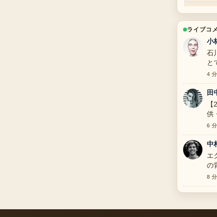
ライブコ
小
石
と
す
4 
田
【
供
ま
6 
中
エ
の
8 