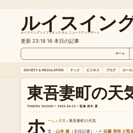
FRI, AUG 7
夕刊
日本語
ルイスイン
ルイスイングンイププオンクオム ニュースアップデート
更新 23:18
16 本日の記事
ホーム
SOCIETY & REGULATION
テック
ビジネス
ブログ
ローカ
東吾妻町の天
TAKERU SUZUKI • 2026-06-23 • 監修 鈴木 蒼
ホ
ーム
›
天気
›
東吾妻町の天気
文・
山本 健
（主任記者）
・
佐藤 美咲 が監