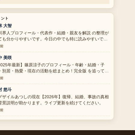
メント
林 大智
川界人プロフィール・代表作・結婚・親友を解説 の整理が
ても分かりやすいです。今日の中でも特に読みやすいで
。
分前
中 美咲
2025年最新】篠原涼子のプロフィール・年齢・結婚・子
・別居・熱愛・現在の活動を総まとめ！完全版 を追ってい
すが、この解説は落ち着いていて信頼できます。
分前
村 悠斗
グザイルあつしの現在【2026年】復帰、結婚、事故の真相
背景説明が助かります。ライブ更新を続けてください。
分前