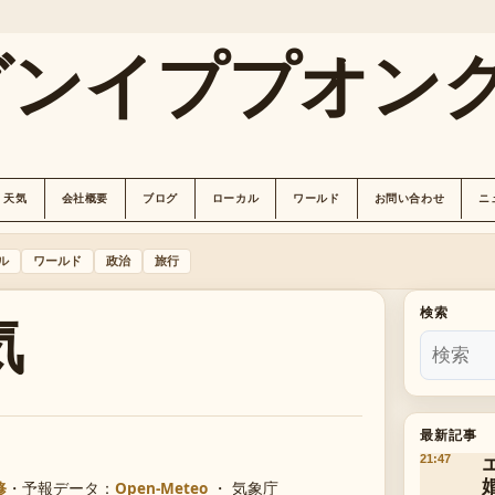
グンイププオン
天気
会社概要
ブログ
ローカル
ワールド
お問い合わせ
ニ
ル
ワールド
政治
旅行
気
検索
最新記事
21:47
修
・
予報データ：
Open-Meteo
・ 気象庁