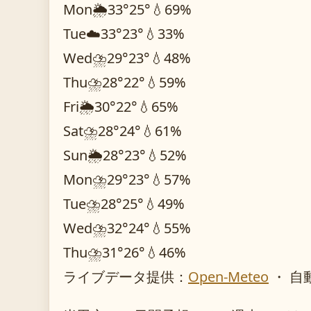
Mon
🌦️
33°
25°
💧69%
Tue
☁️
33°
23°
💧33%
Wed
⛈️
29°
23°
💧48%
Thu
⛈️
28°
22°
💧59%
Fri
🌦️
30°
22°
💧65%
Sat
⛈️
28°
24°
💧61%
Sun
🌦️
28°
23°
💧52%
Mon
⛈️
29°
23°
💧57%
Tue
⛈️
28°
25°
💧49%
Wed
⛈️
32°
24°
💧55%
Thu
⛈️
31°
26°
💧46%
ライブデータ提供：
Open-Meteo
・ 自