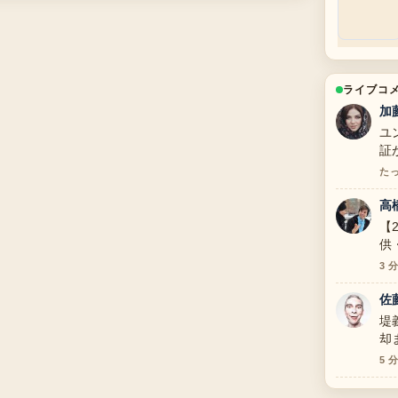
ライブコ
加
ユ
証
た
高
【
供
て
3 
佐
堤
却
て
5 