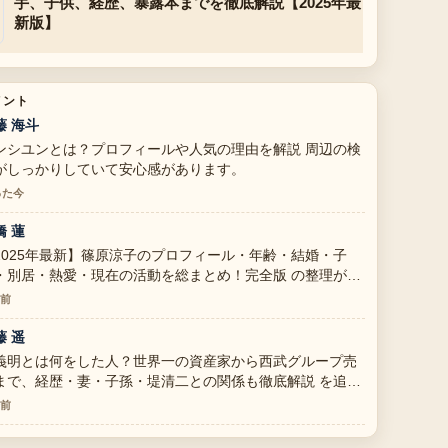
手、子供、経歴、暴露本までを徹底解説【2025年最
新版】
メント
藤 海斗
ンシユンとは？プロフィールや人気の理由を解説 周辺の検
がしっかりしていて安心感があります。
った今
橋 蓮
2025年最新】篠原涼子のプロフィール・年齢・結婚・子
・別居・熱愛・現在の活動を総まとめ！完全版 の整理がと
も分かりやすいです。今日の中でも特に読みやすいです。
分前
藤 遥
義明とは何をした人？世界一の資産家から西武グループ売
まで、経歴・妻・子孫・堤清二との関係も徹底解説 を追っ
いますが、この解説は落ち着いていて信頼できます。
分前