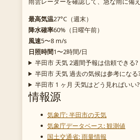
雨雲レーダーを確認して、急な雨に備
最高気温
27°C（週末）
降水確率
60%（日曜午前）
風速
5〜8 m/s
日照時間
1〜2時間/日
半田市 天気 2週間予報は信頼できる?
半田市 天気 過去の気候は参考になる
半田市 1 ヶ月 天気はどう見ればいい?
情報源
気象庁: 半田市の天気
気象庁データベース: 観測値
国土交通省: 雨量情報