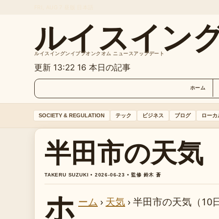
FRI, AUG 7
昼版
日本語
ルイスイン
ルイスイングンイププオンクオム ニュースアップデート
更新 13:22
16 本日の記事
ホーム
SOCIETY & REGULATION
テック
ビジネス
ブログ
ローカ
半田市の天気（
TAKERU SUZUKI • 2026-06-23 • 監修 鈴木 蒼
ホ
ーム
›
天気
›
半田市の天気（10