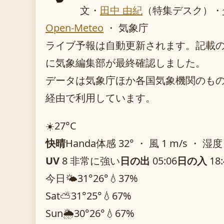
文・
田中 由紀
（特集デスク）
・
Open-Meteo
・ 気象庁
ライブ予報は自動更新されます。記載のガイ
に気象編集部が最終確認しました。
データは気象庁ほか各国気象機関のものを O
経由で利用しています。
☀️
27°
C
快晴
Handa
体感 32° ・ 風 1 m/s ・ 湿度
UV
8 非常に強い
日の出
05:06
日の入
18:
今日
🌤️
31°
26°
💧37%
Sat
⛅
31°
25°
💧67%
Sun
🌦️
30°
26°
💧67%