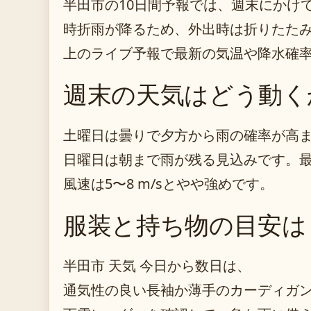
半田市の10日間予報では、週末にかけ
時折雨が降るため、外出時は折りたた
上のライブ予報で最新の気温や降水確
週末の天気はどう動く
土曜日は曇りで夕方から雨の確率が高
日曜日は朝まで雨が残る見込みです。最
風速は5〜8 m/sとやや強めです。
服装と持ち物の目安は
半田市 天気 今日から数日は、
通気性の良い長袖か薄手のカーディガ