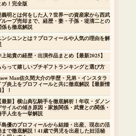
とめ！完全版
堤義明とは何をした人？世界一の資産家から西武
グループ売却まで、経歴・妻・子孫・堤清二との
関係も徹底解説
ユンシユンとは？プロフィールや人気の理由を解
説
井上祐貴の経歴・出演作品まとめ【最新2025】
もらって嬉しいプチギフトランキングと選び方
Snow Man佐久間大介の学歴・兄弟・インスタラ
イブ炎上をプロフィールと共に徹底解説【最新情
報】！
【最新】横山典弘騎手を徹底解析！年収・ダノン
デサイルの傾き原因・家族関係・武豊との関係・
騎手人生を一挙解説
手島優のプロフィールから結婚・出産、現在の活
動まで徹底解説！41歳で男児を出産した妊活秘