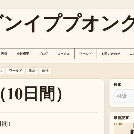
グンイププオン
天気
会社概要
ブログ
ローカル
ワールド
お問い合わせ
ニ
ル
ワールド
政治
旅行
10日間）
検索
最新記事
日間）
12:10