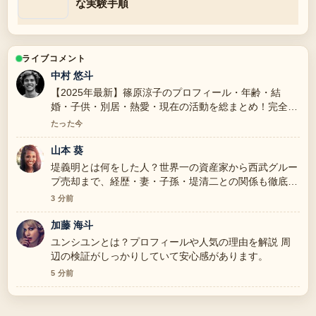
な実験手順
ライブコメント
中村 悠斗
【2025年最新】篠原涼子のプロフィール・年齢・結
婚・子供・別居・熱愛・現在の活動を総まとめ！完全版
の背景説明が助かります。ライブ更新を続けてくださ
たった今
い。
山本 葵
堤義明とは何をした人？世界一の資産家から西武グルー
プ売却まで、経歴・妻・子孫・堤清二との関係も徹底解
説 の報道は丁寧で、流れを追いやすいです。
3 分前
加藤 海斗
ユンシユンとは？プロフィールや人気の理由を解説 周
辺の検証がしっかりしていて安心感があります。
5 分前