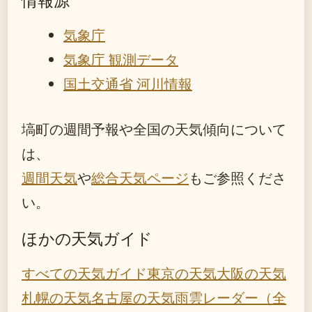
情報源
気象庁
気象庁 観測データ
国土交通省 河川情報
塙町の週間予報や全国の天気傾向について
は、
週間天気
や
総合天気ページ
もご参照くださ
い。
ほかの天気ガイド
すべての天気ガイド
東京の天気
大阪の天気
札幌の天気
名古屋の天気
雨雲レーダー（全