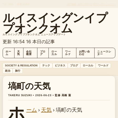
FRI, AUG 7
昼版
日本語
会社概要
お問い合わせ
私たちのストーリー
ルイスイングンイプ
プオンクオム
ルイスイングンイププオンクオム ニュースアップデート
更新 16:54
16 本日の記事
ホー
天
会社
ブロ
ロー
ワー
お問い合
ニュースレ
ム
気
概要
グ
カル
ルド
わせ
ター
SOCIETY & REGULATION
テック
ビジネス
ブログ
ローカル
ワールド
政治
旅行
塙町の天気
TAKERU SUZUKI • 2026-06-23 • 監修 高橋 蓮
ホ
ーム
›
天気
›
塙町の天気