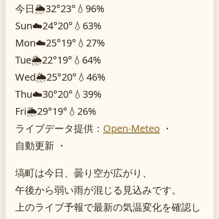
今日
🌦️
32°
23°
💧96%
Sun
☁️
24°
20°
💧63%
Mon
☁️
25°
19°
💧27%
Tue
🌦️
22°
19°
💧64%
Wed
🌦️
25°
20°
💧46%
Thu
☁️
30°
20°
💧39%
Fri
🌦️
29°
19°
💧26%
ライブデータ提供：
Open-Meteo
・
自動更新 ・
塙町は今日、曇り空が広がり、
午後から弱い雨が混じる見込みです。
上のライブ予報で最新の気温変化を確認し