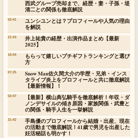
西武グループ売却まで、経歴・妻・子孫・堤
清二との関係も徹底解説
ユンシユンとは？プロフィールや人気の理由
02:41
を解説
井上祐貴の経歴・出演作品まとめ【最新
21:43
2025】
もらって嬉しいプチギフトランキングと選び
16:54
方
Snow Man佐久間大介の学歴・兄弟・インス
07:25
タライブ炎上をプロフィールと共に徹底解説
【最新情報】！
【最新】横山典弘騎手を徹底解析！年収・ダ
02:47
ノンデサイルの傾き原因・家族関係・武豊と
の関係・騎手人生を一挙解説
手島優のプロフィールから結婚・出産、現在
21:42
の活動まで徹底解説！41歳で男児を出産した
妊活秘話も明かす！