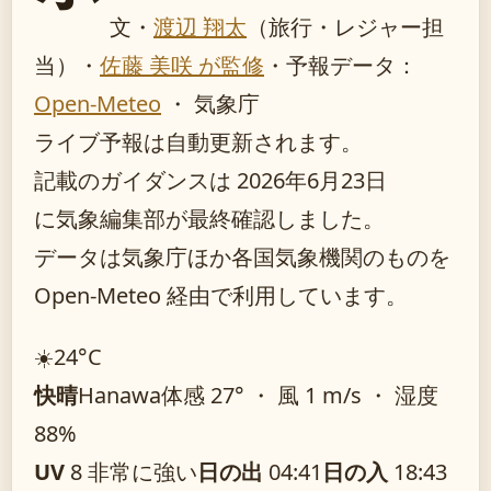
文・
渡辺 翔太
（旅行・レジャー担
当）
・
佐藤 美咲 が監修
・
予報データ：
Open-Meteo
・ 気象庁
ライブ予報は自動更新されます。
記載のガイダンスは 2026年6月23日
に気象編集部が最終確認しました。
データは気象庁ほか各国気象機関のものを
Open-Meteo 経由で利用しています。
☀️
24°
C
快晴
Hanawa
体感 27° ・ 風 1 m/s ・ 湿度
88%
UV
8 非常に強い
日の出
04:41
日の入
18:43