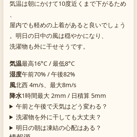
気温は朝にかけて10度近くまで下がるため
、
屋内でも軽めの上着があると良いでしょう
。明日の日中の風は穏やかになり、
洗濯物も外に干せそうです。
気温
最高16°C / 最低8°C
湿度
午前70% / 午後82%
風
北西 4m/s、最大8m/s
降水
1時間最大 2mm / 日積算 5mm
午前と午後で天気はどう変わる？
洗濯物を外に干しても大丈夫？
明日の朝は凍結の心配はある？