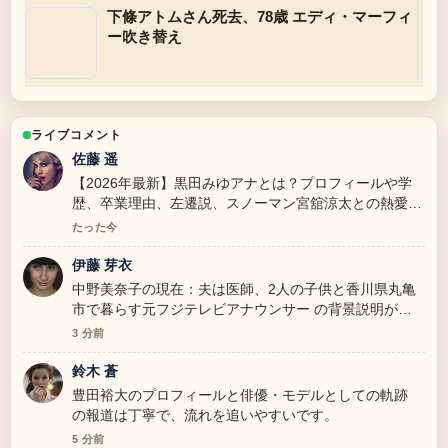
下條アトムさん死去、78歳 エディ・マーフィ
ー吹き替え
ライブコメント
佐藤 遥
【2026年最新】黒田みゆアナとは？プロフィールや学
歴、卒業理由、左遷説、スノーマン宮舘涼太との熱愛を
全解説 を追っていますが、この解説は落ち着いていて
たった今
信頼できます。
伊藤 芽衣
中野美奈子の現在：夫は医師、2人の子供と香川県丸亀
市で暮らす元フジテレビアナウンサー の背景説明が助
かります。ライブ更新を続けてください。
3 分前
鈴木 蒼
豊田裕大のプロフィールと俳優・モデルとしての軌跡
の報道は丁寧で、流れを追いやすいです。
5 分前