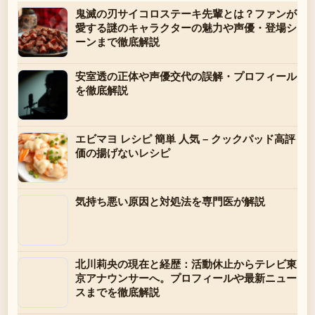
鬼滅の刃サイコロステーキ先輩とは？ファンが
愛する謎のキャラクターの魅力や声優・登場シ
ーンまで徹底解説
安室透の正体や声優交代の誤解・プロフィール
を徹底解説
エビマヨ レシピ 簡単 人気 – クックパッド高評
価の揚げないレシピ
気持ち悪い原因と対処法を専門医が解説
北川莉央の現在と経歴：活動休止からテレビ東
京アナウンサーへ。プロフィールや最新ニュー
スまでを徹底解説