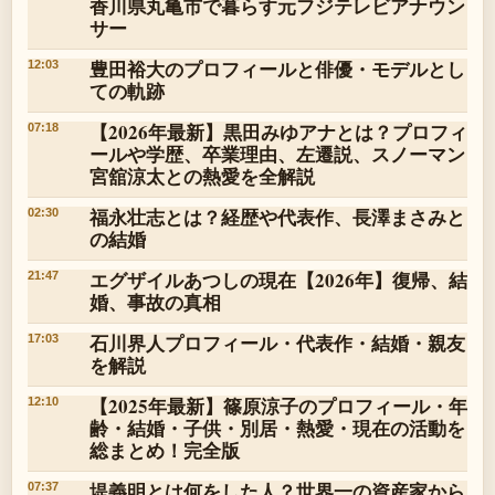
香川県丸亀市で暮らす元フジテレビアナウン
サー
豊田裕大のプロフィールと俳優・モデルとし
12:03
ての軌跡
【2026年最新】黒田みゆアナとは？プロフィ
07:18
ールや学歴、卒業理由、左遷説、スノーマン
宮舘涼太との熱愛を全解説
福永壮志とは？経歴や代表作、長澤まさみと
02:30
の結婚
エグザイルあつしの現在【2026年】復帰、結
21:47
婚、事故の真相
石川界人プロフィール・代表作・結婚・親友
17:03
を解説
【2025年最新】篠原涼子のプロフィール・年
12:10
齢・結婚・子供・別居・熱愛・現在の活動を
総まとめ！完全版
堤義明とは何をした人？世界一の資産家から
07:37