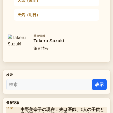
天気（週間）
天気（明日）
筆者情報
Takeru Suzuki
筆者情報
検索
表示
最新記事
中野美奈子の現在：夫は医師、2人の子供と
16:53