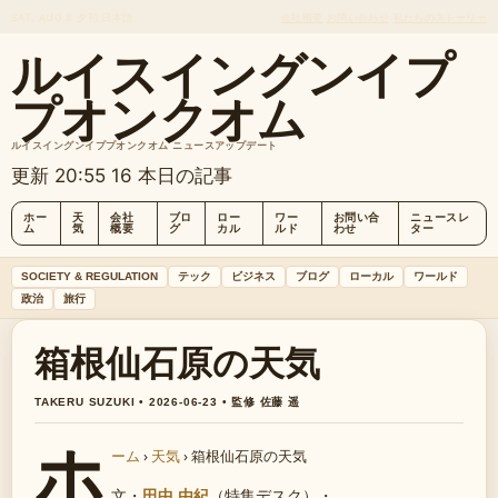
SAT, AUG 8
夕刊
日本語
会社概要
お問い合わせ
私たちのストーリー
ルイスイングンイプ
プオンクオム
ルイスイングンイププオンクオム ニュースアップデート
更新 20:55
16 本日の記事
ホー
天
会社
ブロ
ロー
ワー
お問い合
ニュースレ
ム
気
概要
グ
カル
ルド
わせ
ター
SOCIETY & REGULATION
テック
ビジネス
ブログ
ローカル
ワールド
政治
旅行
箱根仙石原の天気
TAKERU SUZUKI • 2026-06-23 • 監修 佐藤 遥
ホ
ーム
›
天気
›
箱根仙石原の天気
文・
田中 由紀
（特集デスク）
・