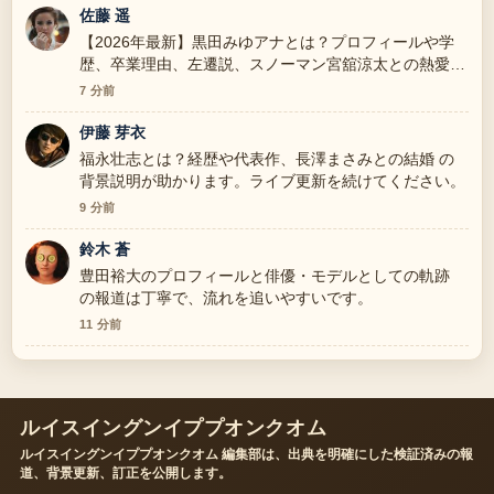
佐藤 遥
【2026年最新】黒田みゆアナとは？プロフィールや学
歴、卒業理由、左遷説、スノーマン宮舘涼太との熱愛を
全解説 を追っていますが、この解説は落ち着いていて
7 分前
信頼できます。
伊藤 芽衣
福永壮志とは？経歴や代表作、長澤まさみとの結婚 の
背景説明が助かります。ライブ更新を続けてください。
9 分前
鈴木 蒼
豊田裕大のプロフィールと俳優・モデルとしての軌跡
の報道は丁寧で、流れを追いやすいです。
11 分前
ルイスイングンイププオンクオム
ルイスイングンイププオンクオム 編集部は、出典を明確にした検証済みの報
道、背景更新、訂正を公開します。