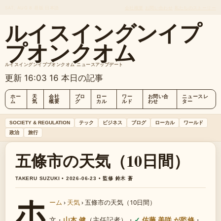
SAT, AUG 8
昼版
日本語
会社概要
お問い合わせ
私たちのストーリー
ルイスイングンイプ
プオンクオム
ルイスイングンイププオンクオム ニュースアップデート
更新 16:03
16 本日の記事
ホー
天
会社
ブロ
ロー
ワー
お問い合
ニュースレ
ム
気
概要
グ
カル
ルド
わせ
ター
SOCIETY & REGULATION
テック
ビジネス
ブログ
ローカル
ワールド
政治
旅行
五條市の天気（10日間）
TAKERU SUZUKI • 2026-06-23 • 監修 鈴木 蒼
ホ
ーム
›
天気
›
五條市の天気（10日間）
文・
山本 健
（主任記者）
・
佐藤 美咲 が監修
・