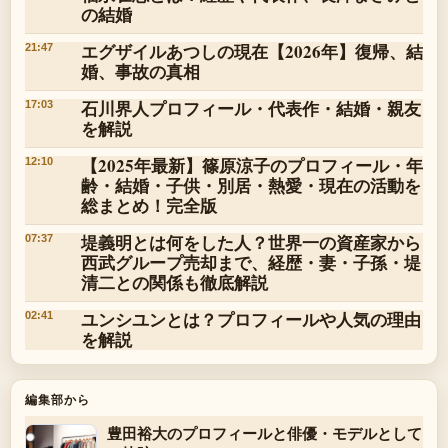
の結婚
エグザイルあつしの現在【2026年】復帰、結
21:47
婚、事故の真相
石川界人プロフィール・代表作・結婚・親友
17:03
を解説
【2025年最新】篠原涼子のプロフィール・年
12:10
齢・結婚・子供・別居・熱愛・現在の活動を
総まとめ！完全版
堤義明とは何をした人？世界一の資産家から
07:37
西武グループ売却まで、経歴・妻・子孫・堤
清二との関係も徹底解説
ユンシユンとは？プロフィールや人気の理由
02:41
を解説
編集部から
豊田裕大のプロフィールと俳優・モデルとして