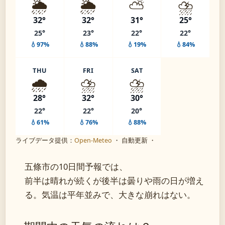
🌦️
🌦️
⛅
⛈️
32°
32°
31°
25°
25°
23°
22°
22°
💧97%
💧88%
💧19%
💧84%
THU
FRI
SAT
🌧️
⛈️
⛈️
28°
32°
30°
22°
22°
20°
💧61%
💧76%
💧88%
ライブデータ提供：
Open-Meteo
・ 自動更新 ・
五條市の10日間予報では、
前半は晴れが続くが後半は曇りや雨の日が増え
る。気温は平年並みで、大きな崩れはない。