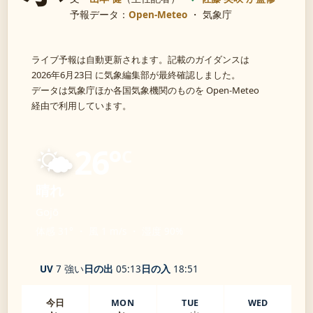
予報データ：
Open-Meteo
・ 気象庁
ライブ予報は自動更新されます。記載のガイダンスは
2026年6月23日 に気象編集部が最終確認しました。
データは気象庁ほか各国気象機関のものを Open-Meteo
経由で利用しています。
🌤️
26°
C
晴れ
Gojō
体感 31° ・ 風 1 m/s ・ 湿度 90%
UV
7 強い
日の出
05:13
日の入
18:51
今日
MON
TUE
WED