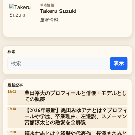
筆者情報
Takeru Suzuki
筆者情報
検索
表示
最新記事
豊田裕大のプロフィールと俳優・モデルとし
12:03
ての軌跡
【2026年最新】黒田みゆアナとは？プロフィ
07:18
ールや学歴、卒業理由、左遷説、スノーマン
宮舘涼太との熱愛を全解説
福永壮志とは？経歴や代表作、長澤まさみと
02:30