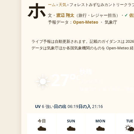
ホ
ーム
›
天気
›
フォレストみずなみカントリークラ
文・
渡辺 翔太
（旅行・レジャー担当）
・
佐
予報データ：
Open-Meteo
・ 気象庁
ライブ予報は自動更新されます。記載のガイダンスは 2026
データは気象庁ほか各国気象機関のものを Open-Meteo
☀️
快晴
27°
C
フォレスト
体感 26° ・ 風 3 m/s ・ 湿度
UV
6 強い
日の出
06:19
日の入
21:16
今日
SUN
MON
TUE
☁️
☁️
☁️
🌤