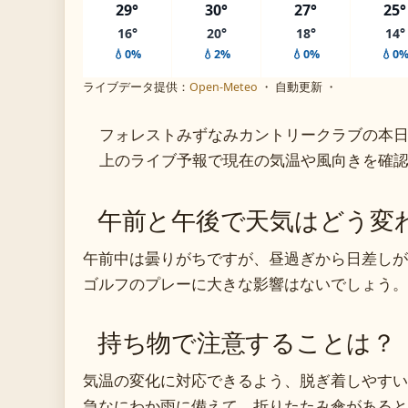
29°
30°
27°
25°
16°
20°
18°
14°
💧0%
💧2%
💧0%
💧0
ライブデータ提供：
Open-Meteo
・ 自動更新 ・
フォレストみずなみカントリークラブの本
上のライブ予報で現在の気温や風向きを確
午前と午後で天気はどう変
午前中は曇りがちですが、昼過ぎから日差しが
ゴルフのプレーに大きな影響はないでしょう。
持ち物で注意することは？
気温の変化に対応できるよう、脱ぎ着しやすい
急なにわか雨に備えて、折りたたみ傘があると