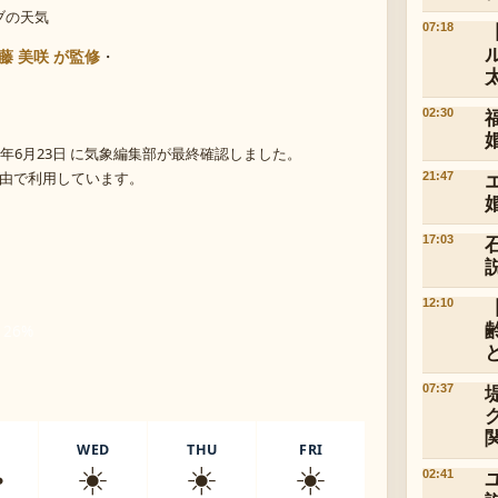
ブの天気
07:18
藤 美咲 が監修
・
02:30
年6月23日 に気象編集部が最終確認しました。
 経由で利用しています。
21:47
17:03
12:10
 26%
07:37
WED
THU
FRI
️
☀️
☀️
☀️
02:41