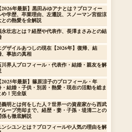
【2026年最新】黒田みゆアナとは？プロフィー
ルや学歴、卒業理由、左遷説、スノーマン宮舘涼
太との熱愛を全解説
福永壮志とは？経歴や代表作、長澤まさみとの結
婚
エグザイルあつしの現在【2026年】復帰、結
婚、事故の真相
石川界人プロフィール・代表作・結婚・親友を解
説
【2025年最新】篠原涼子のプロフィール・年
齢・結婚・子供・別居・熱愛・現在の活動を総ま
とめ！完全版
堤義明とは何をした人？世界一の資産家から西武
グループ売却まで、経歴・妻・子孫・堤清二との
関係も徹底解説
ユンシユンとは？プロフィールや人気の理由を解