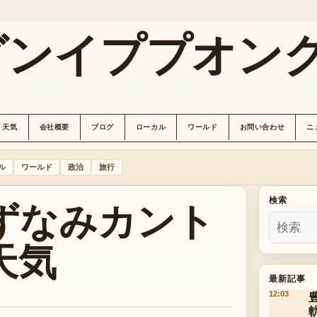
グンイププオン
天気
会社概要
ブログ
ローカル
ワールド
お問い合わせ
ニ
ル
ワールド
政治
旅行
ずなみカント
検索
天気
最新記事
12:03