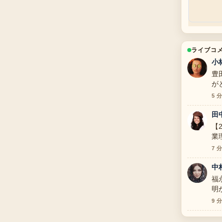
ライブコ
小
豊
が
す
5 
田
【
業
っ
7 
中
福
明
9 