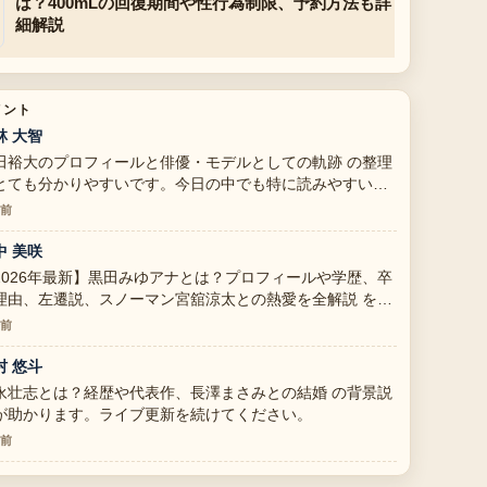
は？400mLの回復期間や性行為制限、予約方法も詳
細解説
メント
林 大智
田裕大のプロフィールと俳優・モデルとしての軌跡 の整理
とても分かりやすいです。今日の中でも特に読みやすいで
。
分前
中 美咲
2026年最新】黒田みゆアナとは？プロフィールや学歴、卒
理由、左遷説、スノーマン宮舘涼太との熱愛を全解説 を追
ていますが、この解説は落ち着いていて信頼できます。
分前
村 悠斗
永壮志とは？経歴や代表作、長澤まさみとの結婚 の背景説
が助かります。ライブ更新を続けてください。
分前