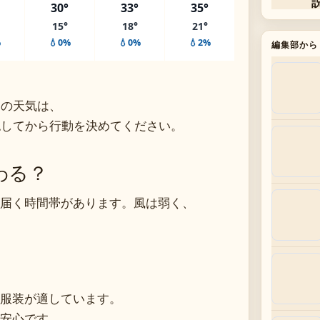
30°
33°
35°
15°
18°
21°
%
💧0%
💧0%
💧2%
編集部から
日の天気は、
認してから行動を決めてください。
わる？
届く時間帯があります。風は弱く、
服装が適しています。
安心です。