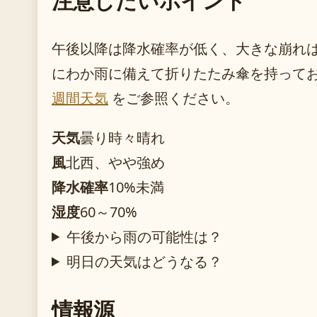
午後以降は降水確率が低く、大きな崩れ
にわか雨に備えて折りたたみ傘を持って
週間天気
をご参照ください。
天気
曇り時々晴れ
風
北西、やや強め
降水確率
10%未満
湿度
60～70%
午後から雨の可能性は？
明日の天気はどうなる？
情報源