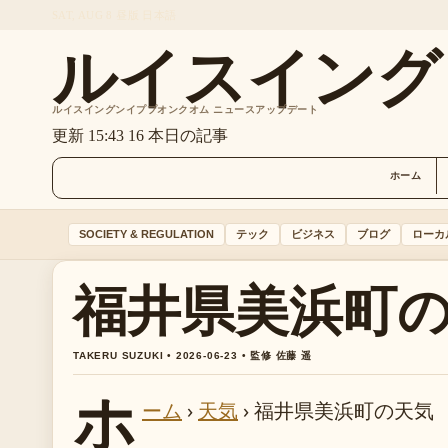
SAT, AUG 8
昼版
日本語
ルイスイング
ルイスイングンイププオンクオム ニュースアップデート
更新 15:43
16 本日の記事
ホーム
SOCIETY & REGULATION
テック
ビジネス
ブログ
ローカ
福井県美浜町
TAKERU SUZUKI • 2026-06-23 • 監修 佐藤 遥
ホ
ーム
›
天気
›
福井県美浜町の天気