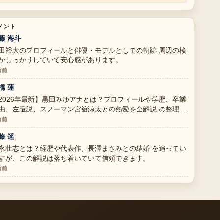
メント
藤 海斗
田裕大のプロフィールと俳優・モデルとしての軌跡 周辺の検
がしっかりしていて安心感があります。
分前
橋 蓮
2026年最新】黒田みゆアナとは？プロフィールや学歴、卒業
由、左遷説、スノーマン宮舘涼太との熱愛を全解説 の整理が
ても分かりやすいです。今日の中でも特に読みやすいです。
分前
藤 遥
永壮志とは？経歴や代表作、長澤まさみとの結婚 を追ってい
すが、この解説は落ち着いていて信頼できます。
分前