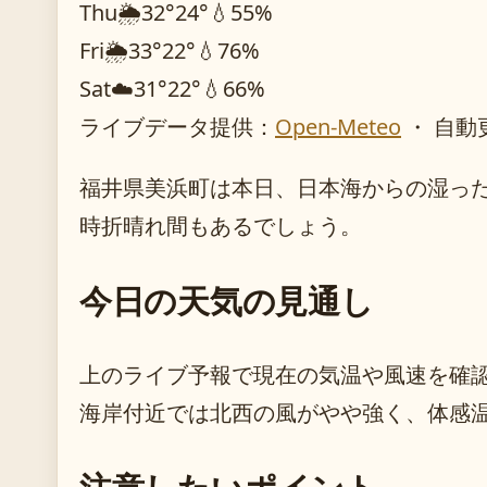
Thu
🌦️
32°
24°
💧55%
Fri
🌦️
33°
22°
💧76%
Sat
☁️
31°
22°
💧66%
ライブデータ提供：
Open-Meteo
・ 自動
福井県美浜町は本日、日本海からの湿っ
時折晴れ間もあるでしょう。
今日の天気の見通し
上のライブ予報で現在の気温や風速を確
海岸付近では北西の風がやや強く、体感
注意したいポイント