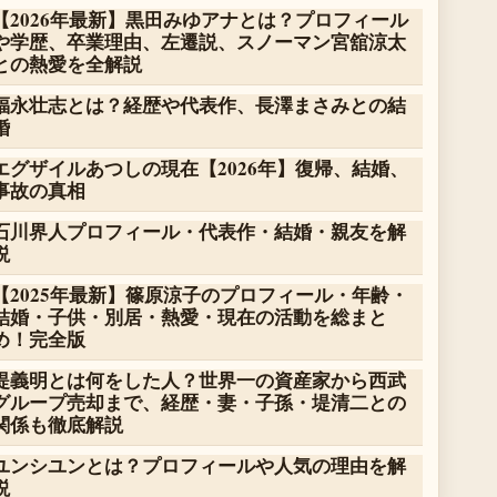
【2026年最新】黒田みゆアナとは？プロフィール
や学歴、卒業理由、左遷説、スノーマン宮舘涼太
との熱愛を全解説
福永壮志とは？経歴や代表作、長澤まさみとの結
婚
エグザイルあつしの現在【2026年】復帰、結婚、
事故の真相
石川界人プロフィール・代表作・結婚・親友を解
説
【2025年最新】篠原涼子のプロフィール・年齢・
結婚・子供・別居・熱愛・現在の活動を総まと
め！完全版
堤義明とは何をした人？世界一の資産家から西武
グループ売却まで、経歴・妻・子孫・堤清二との
関係も徹底解説
ユンシユンとは？プロフィールや人気の理由を解
説