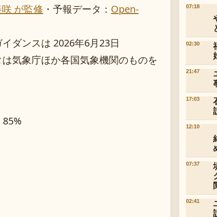
美咲 が監修
・
予報データ：
Open-
07:18
ンスは 2026年6月23日
02:30
タは気象庁ほか各国気象機関のものを
21:47
17:03
 85%
12:10
07:37
02:41