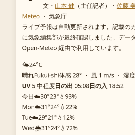
文・
山本 健
（主任記者）
・
佐藤 
Meteo
・ 気象庁
ライブ予報は自動更新されます。記載のガイダ
に気象編集部が最終確認しました。デー
Open-Meteo 経由で利用しています。
🌤️
24°
C
晴れ
Fukui-shi
体感 28° ・ 風 1 m/s ・ 湿度
UV
5 中程度
日の出
05:08
日の入
18:52
今日
☁️
30°
23°
💧93%
Mon
☁️
31°
24°
💧22%
Tue
☁️
29°
21°
💧12%
Wed
🌦️
31°
24°
💧72%