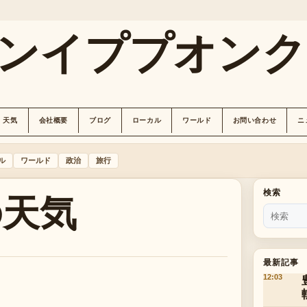
ンイププオンク
天気
会社概要
ブログ
ローカル
ワールド
お問い合わせ
ニ
ル
ワールド
政治
旅行
の天気
検索
最新記事
12:03