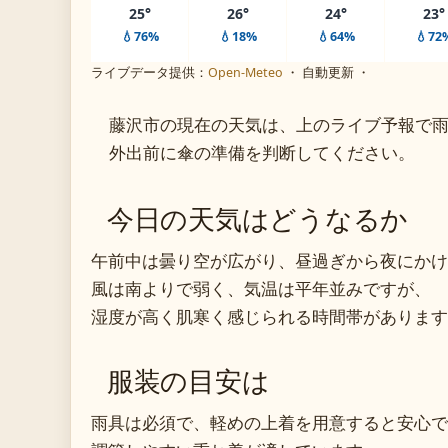
25°
26°
24°
23°
💧76%
💧18%
💧64%
💧72
ライブデータ提供：
Open-Meteo
・ 自動更新 ・
藤沢市の現在の天気は、上のライブ予報で
外出前に傘の準備を判断してください。
今日の天気はどうなるか
午前中は曇り空が広がり、昼過ぎから夜にかけ
風は南よりで弱く、気温は平年並みですが、
湿度が高く肌寒く感じられる時間帯があります
服装の目安は
雨具は必須で、軽めの上着を用意すると安心で