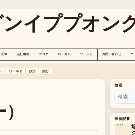
グンイププオン
天気
会社概要
ブログ
ローカル
ワールド
お問い合わせ
ニ
ル
ワールド
政治
旅行
検索
ー）
最新記事
07:37