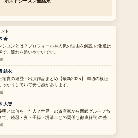
ポストシーズン全結果
メント
木 蒼
ンシユンとは？プロフィールや人気の理由を解説 の報道は
寧で、流れを追いやすいです。
分前
辺 結衣
上祐貴の経歴・出演作品まとめ【最新2025】 周辺の検証
しっかりしていて安心感があります。
分前
林 大智
義明とは何をした人？世界一の資産家から西武グループ売
まで、経歴・妻・子孫・堤清二との関係も徹底解説 の整理
とても分かりやすいです。今日の中でも特に読みやすいで
分前
。