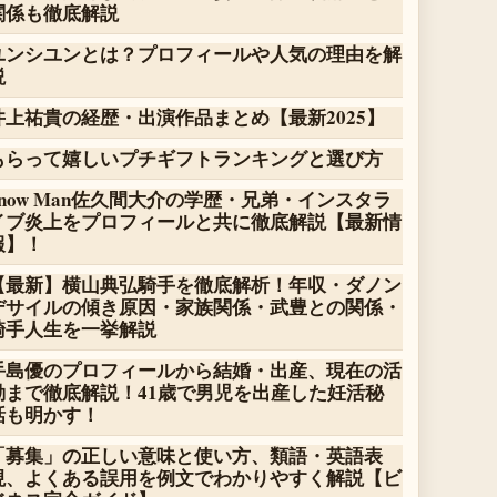
関係も徹底解説
ユンシユンとは？プロフィールや人気の理由を解
説
井上祐貴の経歴・出演作品まとめ【最新2025】
もらって嬉しいプチギフトランキングと選び方
Snow Man佐久間大介の学歴・兄弟・インスタラ
イブ炎上をプロフィールと共に徹底解説【最新情
報】！
【最新】横山典弘騎手を徹底解析！年収・ダノン
デサイルの傾き原因・家族関係・武豊との関係・
騎手人生を一挙解説
手島優のプロフィールから結婚・出産、現在の活
動まで徹底解説！41歳で男児を出産した妊活秘
話も明かす！
「募集」の正しい意味と使い方、類語・英語表
現、よくある誤用を例文でわかりやすく解説【ビ