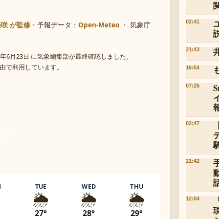
02:41
美咲 が監修
・
予報データ：
Open-Meteo
・ 気象庁
21:43
年6月23日 に気象編集部が最終確認しました。
 経由で利用しています。
16:54
07:25
02:47
 87%
21:42
N
TUE
WED
THU
️
🌦️
🌦️
🌦️
12:04
27°
28°
29°