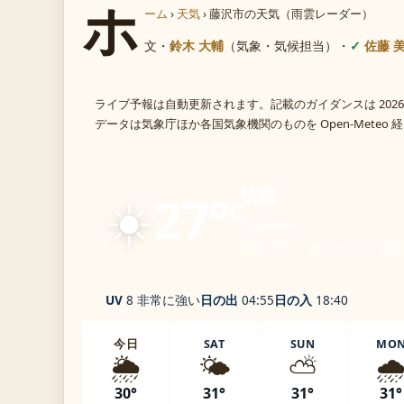
ホ
ーム
›
天気
›
藤沢市の天気（雨雲レーダー）
文・
鈴木 大輔
（気象・気候担当）
・
佐藤 
ライブ予報は自動更新されます。記載のガイダンスは 2026
データは気象庁ほか各国気象機関のものを Open-Meteo
☀️
快晴
27°
C
Fujisawa
体感 33° ・ 風 2 m/s ・ 湿度
UV
8 非常に強い
日の出
04:55
日の入
18:40
今日
SAT
SUN
MO
🌦️
🌤️
⛅
🌧
30°
31°
31°
31°