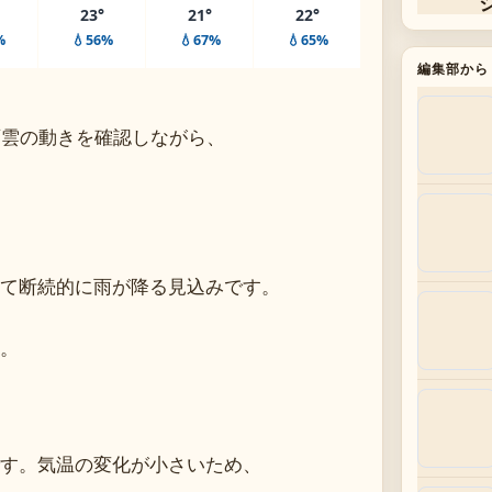
23°
21°
22°
%
💧56%
💧67%
💧65%
編集部から
雨雲の動きを確認しながら、
て断続的に雨が降る見込みです。
。
す。気温の変化が小さいため、