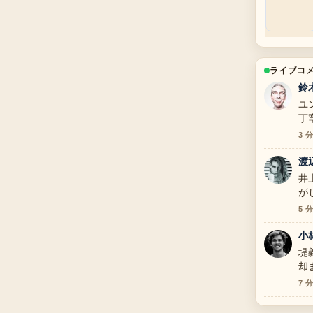
ライブコ
鈴
ユ
丁
3 
渡
井
が
5 
小
堤
却
が
7 
す