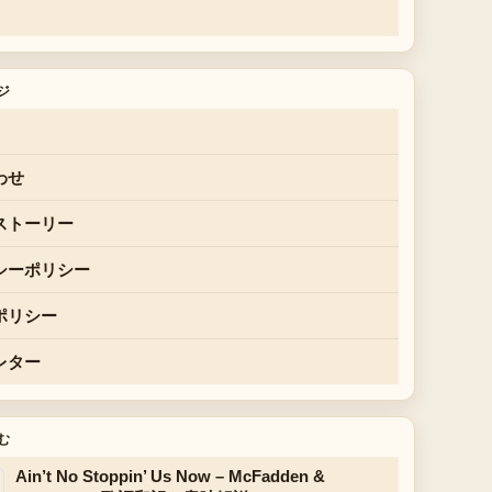
ジ
わせ
ストーリー
シーポリシー
ポリシー
レター
む
Ain’t No Stoppin’ Us Now – McFadden &