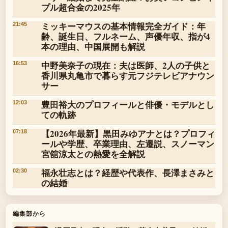
プル超合金の2025年
ミッキーマウスの基本情報完全ガイド：年
21:45
齢、誕生日、フルネーム、声優年収、指が4
本の理由、中国展開も解説
中野美奈子の現在：夫は医師、2人の子供と
16:53
香川県丸亀市で暮らす元フジテレビアナウン
サー
豊田裕大のプロフィールと俳優・モデルとし
12:03
ての軌跡
【2026年最新】黒田みゆアナとは？プロフィ
07:18
ールや学歴、卒業理由、左遷説、スノーマン
宮舘涼太との熱愛を全解説
福永壮志とは？経歴や代表作、長澤まさみと
02:30
の結婚
編集部から