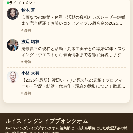
ライブコメント
鈴木 蒼
安藤なつの結婚・体重・活動の真相とカズレーザー結婚
まで完全網羅！お笑いコンビメイプル超合金の2025年
の報道は丁寧で、流れを追いやすいです。
4 分前
渡辺 結衣
湯原昌幸の現在と活動・荒木由美子との結婚40年・スウ
ィング・ウエストから最新情報までを徹底解説します
周辺の検証がしっかりしていて安心感があります。
6 分前
小林 大智
【2025年最新】渡辺いっけい死去説の真相！プロフィ
ール・学歴・結婚・代表作・現在の活動について徹底解
説 の整理がとても分かりやすいです。今日の中でも特
8 分前
に読みやすいです。
ルイスイングンイププオンクオム
ルイスイングンイププオンクオム 編集部は、出典を明確にした検証済みの報