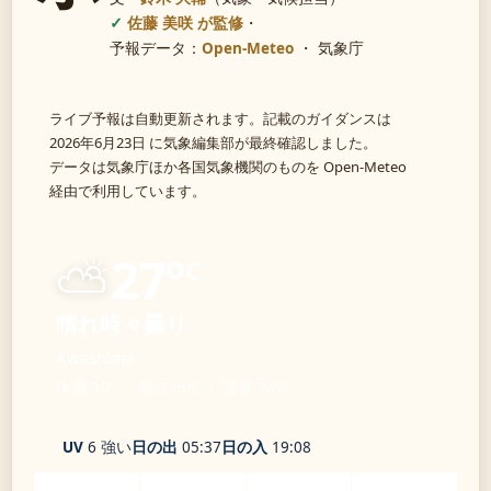
佐藤 美咲 が監修
・
予報データ：
Open-Meteo
・ 気象庁
ライブ予報は自動更新されます。記載のガイダンスは
2026年6月23日 に気象編集部が最終確認しました。
データは気象庁ほか各国気象機関のものを Open-Meteo
経由で利用しています。
⛅
27°
C
晴れ時々曇り
Awashima
体感 30° ・ 風 3 m/s ・ 湿度 74%
UV
6 強い
日の出
05:37
日の入
19:08