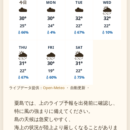
今日
MON
TUE
WED
☁️
☁️
☁️
🌦️
30°
30°
32°
32°
25°
24°
22°
22°
💧66%
💧4%
💧67%
💧10%
THU
FRI
SAT
🌦️
🌧️
🌦️
31°
30°
31°
22°
19°
22°
💧67%
💧60%
💧75%
ライブデータ提供：
Open-Meteo
・ 自動更新 ・
粟島では、上のライブ予報を出発前に確認し、
特に風の強まりに備えてください。
島の天候は急変しやすく、
海上の状況が陸上より厳しくなることがありま