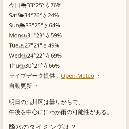
今日
🌦️
33°
25°
💧76%
Sat
🌤️
34°
26°
💧24%
Sun
🌦️
33°
25°
💧64%
Mon
⛈️
31°
23°
💧59%
Tue
⛈️
27°
21°
💧49%
Wed
⛈️
24°
22°
💧69%
Thu
⛈️
30°
21°
💧66%
ライブデータ提供：
Open-Meteo
・
自動更新 ・
明日の荒川区は曇りがちで、
午後を中心ににわか雨の可能性がある。
降水のタイミングは？