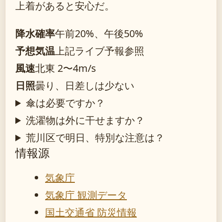
上着があると安心だ。
降水確率
午前20%、午後50%
予想気温
上記ライブ予報参照
風速
北東 2〜4m/s
日照
曇り、日差しは少ない
傘は必要ですか？
洗濯物は外に干せますか？
荒川区で明日、特別な注意は？
情報源
気象庁
気象庁 観測データ
国土交通省 防災情報