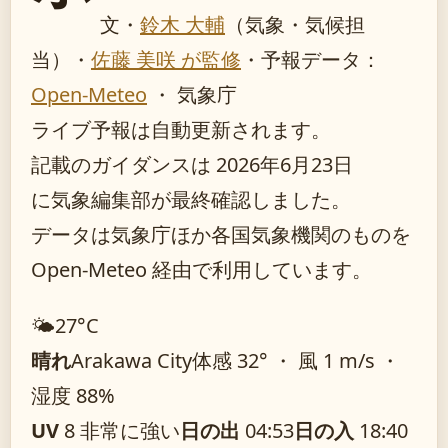
文・
鈴木 大輔
（気象・気候担
当）
・
佐藤 美咲 が監修
・
予報データ：
Open-Meteo
・ 気象庁
ライブ予報は自動更新されます。
記載のガイダンスは 2026年6月23日
に気象編集部が最終確認しました。
データは気象庁ほか各国気象機関のものを
Open-Meteo 経由で利用しています。
🌤️
27°
C
晴れ
Arakawa City
体感 32° ・ 風 1 m/s ・
湿度 88%
UV
8 非常に強い
日の出
04:53
日の入
18:40