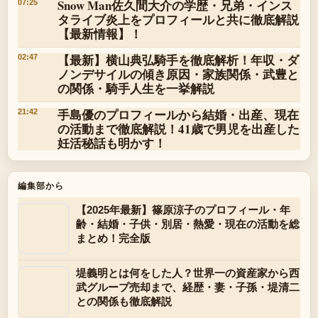
Snow Man佐久間大介の学歴・兄弟・インス
07:25
タライブ炎上をプロフィールと共に徹底解説
【最新情報】！
【最新】横山典弘騎手を徹底解析！年収・ダ
02:47
ノンデサイルの傾き原因・家族関係・武豊と
の関係・騎手人生を一挙解説
手島優のプロフィールから結婚・出産、現在
21:42
の活動まで徹底解説！41歳で男児を出産した
妊活秘話も明かす！
編集部から
【2025年最新】篠原涼子のプロフィール・年
齢・結婚・子供・別居・熱愛・現在の活動を総
まとめ！完全版
堤義明とは何をした人？世界一の資産家から西
武グループ売却まで、経歴・妻・子孫・堤清二
との関係も徹底解説