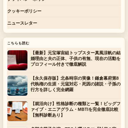
クッキーポリシー
ニュースレター
こちらも読む
【最新】元宝塚宙組トップスター真風涼帆の結
婚理由と夫の正体、子供の有無、現在の活動を
プロフィール付きで徹底解説
【永久保存版】北条時宗の実像！鎌倉幕府第8
代執権の生涯・元寇対応・死因の諸説・子孫の
行方を詳しく完全網羅
【就活向け】性格診断の種類と一覧！ビッグフ
ァイブ・エニアグラム・MBTIを完全徹底比較
【無料診断あり】