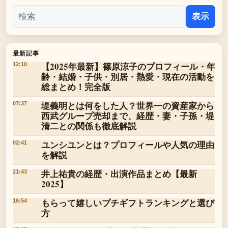
表示
最新記事
【2025年最新】篠原涼子のプロフィール・年
12:10
齢・結婚・子供・別居・熱愛・現在の活動を
総まとめ！完全版
堤義明とは何をした人？世界一の資産家から
07:37
西武グループ売却まで、経歴・妻・子孫・堤
清二との関係も徹底解説
ユンシユンとは？プロフィールや人気の理由
02:41
を解説
井上祐貴の経歴・出演作品まとめ【最新
21:43
2025】
もらって嬉しいプチギフトランキングと選び
16:54
方