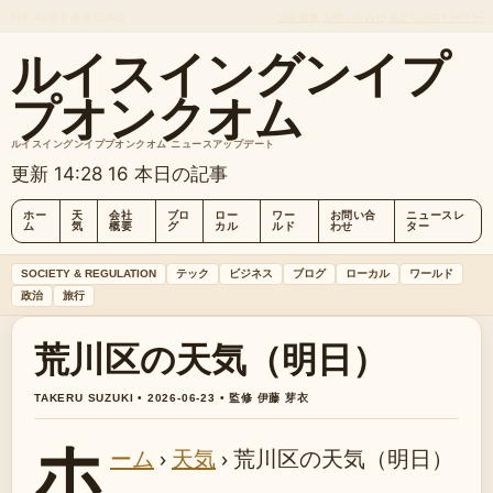
FRI, AUG 7
昼版
日本語
会社概要
お問い合わせ
私たちのストーリー
ルイスイングンイプ
プオンクオム
ルイスイングンイププオンクオム ニュースアップデート
更新 14:28
16 本日の記事
ホー
天
会社
ブロ
ロー
ワー
お問い合
ニュースレ
ム
気
概要
グ
カル
ルド
わせ
ター
SOCIETY & REGULATION
テック
ビジネス
ブログ
ローカル
ワールド
政治
旅行
荒川区の天気（明日）
TAKERU SUZUKI • 2026-06-23 • 監修 伊藤 芽衣
ホ
ーム
›
天気
›
荒川区の天気（明日）