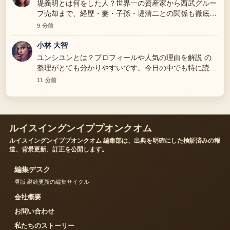
堤義明とは何をした人？世界一の資産家から西武グルー
プ売却まで、経歴・妻・子孫・堤清二との関係も徹底解
説 周辺の検証がしっかりしていて安心感があります。
9 分前
小林 大智
ユンシユンとは？プロフィールや人気の理由を解説 の
整理がとても分かりやすいです。今日の中でも特に読み
やすいです。
11 分前
ルイスイングンイププオンクオム
ルイスイングンイププオンクオム 編集部は、出典を明確にした検証済みの報
道、背景更新、訂正を公開します。
編集デスク
昼版 継続更新の編集サイクル
会社概要
お問い合わせ
私たちのストーリー