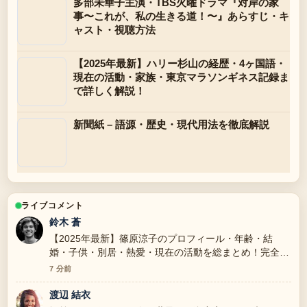
多部未華子主演・TBS火曜ドラマ『対岸の家
事〜これが、私の生きる道！〜』あらすじ・キ
ャスト・視聴方法
【2025年最新】ハリー杉山の経歴・4ヶ国語・
現在の活動・家族・東京マラソンギネス記録ま
で詳しく解説！
新聞紙 – 語源・歴史・現代用法を徹底解説
ライブコメント
鈴木 蒼
【2025年最新】篠原涼子のプロフィール・年齢・結
婚・子供・別居・熱愛・現在の活動を総まとめ！完全版
の報道は丁寧で、流れを追いやすいです。
7 分前
渡辺 結衣