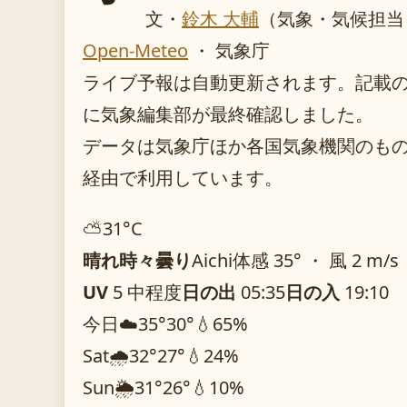
文・
鈴木 大輔
（気象・気候担当
Open-Meteo
・ 気象庁
ライブ予報は自動更新されます。記載のガイ
に気象編集部が最終確認しました。
データは気象庁ほか各国気象機関のものを O
経由で利用しています。
⛅
31°
C
晴れ時々曇り
Aichi
体感 35° ・ 風 2 m/s
UV
5 中程度
日の出
05:35
日の入
19:10
今日
☁️
35°
30°
💧65%
Sat
🌧️
32°
27°
💧24%
Sun
🌦️
31°
26°
💧10%