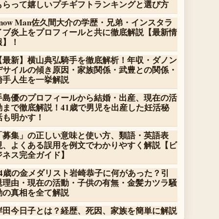
もらって嬉しいプチギフトランキングと選び方
Snow Man佐久間大介の学歴・兄弟・インスタラ
イブ炎上をプロフィールと共に徹底解説【最新情
報】！
【最新】横山典弘騎手を徹底解析！年収・ダノン
デサイルの傾き原因・家族関係・武豊との関係・
騎手人生を一挙解説
手島優のプロフィールから結婚・出産、現在の活
動まで徹底解説！41歳で男児を出産した妊活秘
話も明かす！
「募集」の正しい意味と使い方、類語・英語表
現、よくある誤用を例文でわかりやすく解説【ビ
ジネス完全ガイド】
14歳の金メダリスト岩崎恭子に何があった？引
退理由・現在の活動・子供の有無・金髪カツラ騒
動の真相を全て解説
岸田今日子とは？経歴、死因、家族を簡単に解説