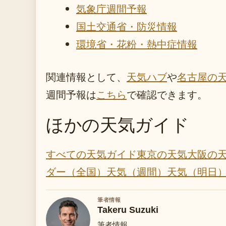
気象庁週間予報
国土交通省・防災情報
環境省・花粉・熱中症情報
関連情報として、
天気ハブ
や
名古屋の
週間予報は
こちら
で確認できます。
ほかの天気ガイド
すべての天気ガイド
東京の天気
大阪の
ダー（全国）
天気（週間）
天気（明日
筆者情報
Takeru Suzuki
筆者情報