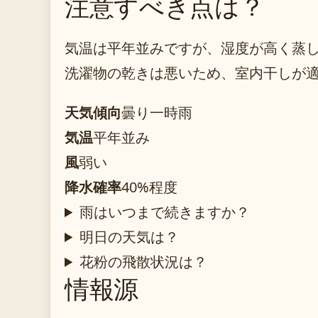
注意すべき点は？
気温は平年並みですが、湿度が高く蒸
洗濯物の乾きは悪いため、室内干しが
天気傾向
曇り一時雨
気温
平年並み
風
弱い
降水確率
40%程度
雨はいつまで続きますか？
明日の天気は？
花粉の飛散状況は？
情報源