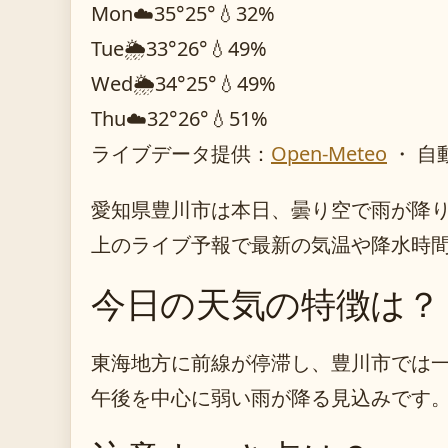
Mon
☁️
35°
25°
💧32%
Tue
🌦️
33°
26°
💧49%
Wed
🌦️
34°
25°
💧49%
Thu
☁️
32°
26°
💧51%
ライブデータ提供：
Open-Meteo
・ 自
愛知県豊川市は本日、曇り空で雨が降
上のライブ予報で最新の気温や降水時
今日の天気の特徴は？
東海地方に前線が停滞し、豊川市では
午後を中心に弱い雨が降る見込みです