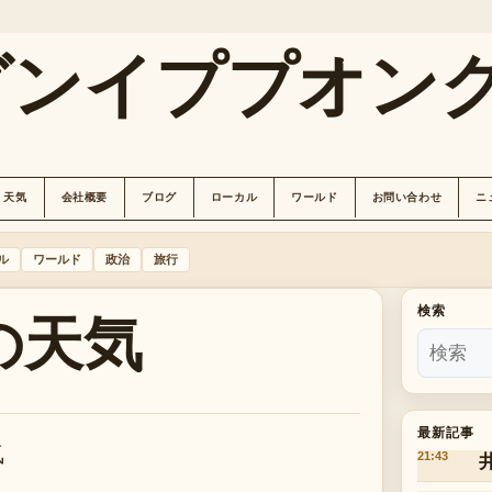
グンイププオン
天気
会社概要
ブログ
ローカル
ワールド
お問い合わせ
ニ
ル
ワールド
政治
旅行
の天気
検索
最新記事
気
21:43