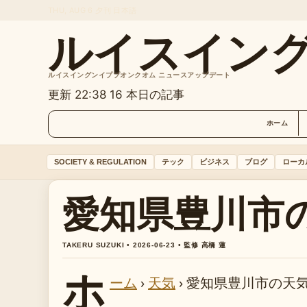
THU, AUG 6
夕刊
日本語
ルイスイン
ルイスイングンイププオンクオム ニュースアップデート
更新 22:38
16 本日の記事
ホーム
SOCIETY & REGULATION
テック
ビジネス
ブログ
ローカ
愛知県豊川市
TAKERU SUZUKI • 2026-06-23 • 監修 高橋 蓮
ホ
ーム
›
天気
›
愛知県豊川市の天