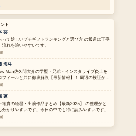
メント
本 葵
らって嬉しいプチギフトランキングと選び方 の報道は丁寧
、流れを追いやすいです。
分前
藤 海斗
now Man佐久間大介の学歴・兄弟・インスタライブ炎上を
ロフィールと共に徹底解説【最新情報】！ 周辺の検証がし
かりしていて安心感があります。
分前
橋 蓮
上祐貴の経歴・出演作品まとめ【最新2025】 の整理がと
も分かりやすいです。今日の中でも特に読みやすいです。
分前