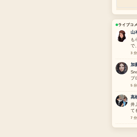
ライブコ
山
も
で
3 
加
S
プ
っ
5 
高
井
て
7 