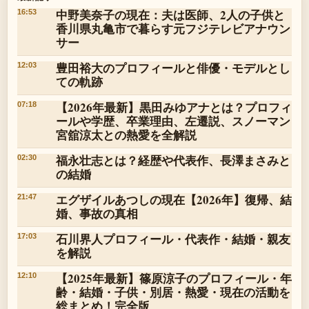
中野美奈子の現在：夫は医師、2人の子供と
16:53
香川県丸亀市で暮らす元フジテレビアナウン
サー
豊田裕大のプロフィールと俳優・モデルとし
12:03
ての軌跡
【2026年最新】黒田みゆアナとは？プロフィ
07:18
ールや学歴、卒業理由、左遷説、スノーマン
宮舘涼太との熱愛を全解説
福永壮志とは？経歴や代表作、長澤まさみと
02:30
の結婚
エグザイルあつしの現在【2026年】復帰、結
21:47
婚、事故の真相
石川界人プロフィール・代表作・結婚・親友
17:03
を解説
【2025年最新】篠原涼子のプロフィール・年
12:10
齢・結婚・子供・別居・熱愛・現在の活動を
総まとめ！完全版