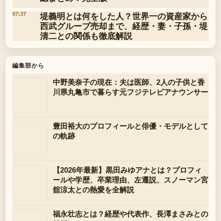
堤義明とは何をした人？世界一の資産家から
07:37
西武グループ売却まで、経歴・妻・子孫・堤
清二との関係も徹底解説
編集部から
中野美奈子の現在：夫は医師、2人の子供と香
川県丸亀市で暮らす元フジテレビアナウンサー
豊田裕大のプロフィールと俳優・モデルとして
の軌跡
【2026年最新】黒田みゆアナとは？プロフィ
ールや学歴、卒業理由、左遷説、スノーマン宮
舘涼太との熱愛を全解説
福永壮志とは？経歴や代表作、長澤まさみとの