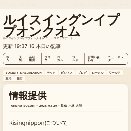
SAT, AUG 8
夕刊
日本語
会社概要
お問い合わせ
私たちのストーリー
ルイスイングンイプ
プオンクオム
ルイスイングンイププオンクオム ニュースアップデート
更新 19:37
16 本日の記事
ホー
天
会社
ブロ
ロー
ワー
お問い合
ニュースレ
ム
気
概要
グ
カル
ルド
わせ
ター
SOCIETY & REGULATION
テック
ビジネス
ブログ
ローカル
ワールド
政治
旅行
情報提供
TAKERU SUZUKI • 2026-03-20 • 監修 小林 大智
Risingnipponについて