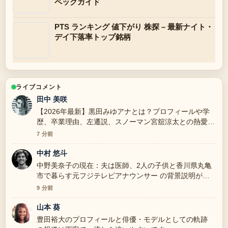
ペックガイド
PTS ランキング 値下がり 株探 – 最新ナイト・
デイ下落率トップ銘柄
ライブコメント
田中 美咲
【2026年最新】黒田みゆアナとは？プロフィールや学
歴、卒業理由、左遷説、スノーマン宮舘涼太との熱愛を
全解説 を追っていますが、この解説は落ち着いていて
7 分前
信頼できます。
中村 悠斗
中野美奈子の現在：夫は医師、2人の子供と香川県丸亀
市で暮らす元フジテレビアナウンサー の背景説明が助
かります。ライブ更新を続けてください。
9 分前
山本 葵
豊田裕大のプロフィールと俳優・モデルとしての軌跡