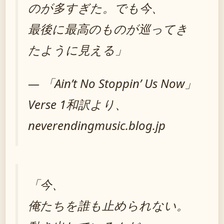
のが多すぎた。でも今、
最後に最高のものが巡ってき
たように見える」
— 「Ain’t No Stoppin’ Us Now」
Verse 1和訳より、
neverendingmusic.blog.jp
「今、
俺たちを誰も止められない。