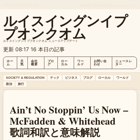
THU, AUG 6
朝刊
日本語
会社概要
お問い合わせ
私たちのストーリー
ルイスイングンイプ
プオンクオム
ルイスイングンイププオンクオム ニュースアップデート
更新 08:17
16 本日の記事
ホー
天
会社
ブロ
ロー
ワー
お問い合
ニュースレ
ム
気
概要
グ
カル
ルド
わせ
ター
SOCIETY & REGULATION
テック
ビジネス
ブログ
ローカル
ワールド
政治
旅行
Ain’t No Stoppin’ Us Now –
McFadden & Whitehead
歌詞和訳と意味解説