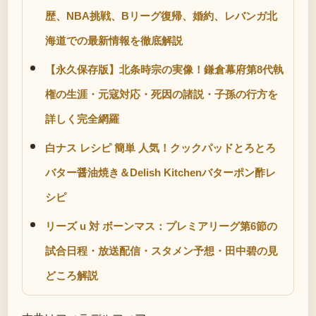
歴、NBA挑戦、Bリーグ復帰、婚約、レバンガ北
海道での最新情報を徹底解説
【永久保存版】北条時宗の実像！鎌倉幕府第8代執
権の生涯・元寇対応・死因の諸説・子孫の行方を
詳しく完全網羅
白ナス レシピ 簡単 人気！クックパッドとろとろ
バター醤油焼き＆Delish Kitchenバターポン酢レ
シピ
リーズ u 対 ボーンマス：プレミアリーグ第6節の
試合日程・放送配信・スタメン予想・田中碧の見
どころ解説