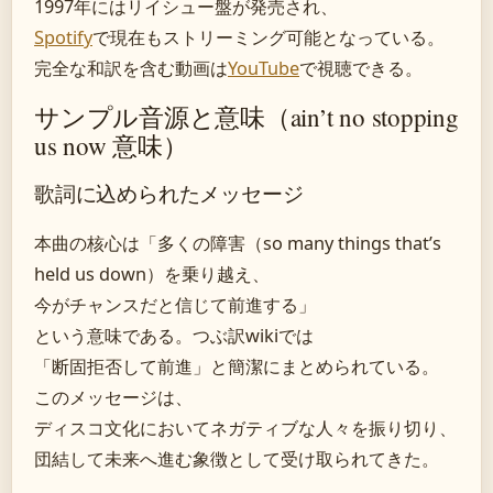
1997年にはリイシュー盤が発売され、
Spotify
で現在もストリーミング可能となっている。
完全な和訳を含む動画は
YouTube
で視聴できる。
サンプル音源と意味（ain’t no stopping
us now 意味）
歌詞に込められたメッセージ
本曲の核心は「多くの障害（so many things that’s
held us down）を乗り越え、
今がチャンスだと信じて前進する」
という意味である。つぶ訳wikiでは
「断固拒否して前進」と簡潔にまとめられている。
このメッセージは、
ディスコ文化においてネガティブな人々を振り切り、
団結して未来へ進む象徴として受け取られてきた。