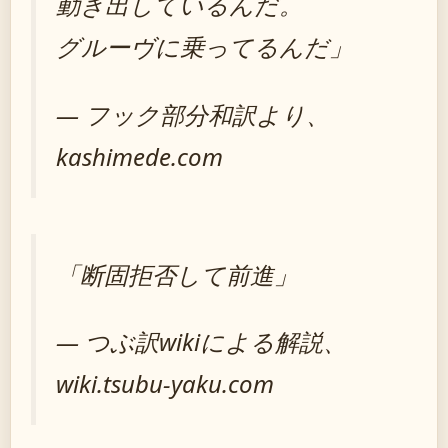
動き出しているんだ。
グルーヴに乗ってるんだ」
— フック部分和訳より、
kashimede.com
「断固拒否して前進」
— つぶ訳wikiによる解説、
wiki.tsubu-yaku.com