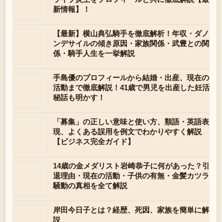
新情報】！
【最新】横山典弘騎手を徹底解析！年収・ダノ
ンデサイルの傾き原因・家族関係・武豊との関
係・騎手人生を一挙解説
手島優のプロフィールから結婚・出産、現在の
活動まで徹底解説！41歳で男児を出産した妊活
秘話も明かす！
「募集」の正しい意味と使い方、類語・英語表
現、よくある誤用を例文でわかりやすく解説
【ビジネス完全ガイド】
14歳の金メダリスト岩崎恭子に何があった？引
退理由・現在の活動・子供の有無・金髪カツラ
騒動の真相を全て解説
岸田今日子とは？経歴、死因、家族を簡単に解
説