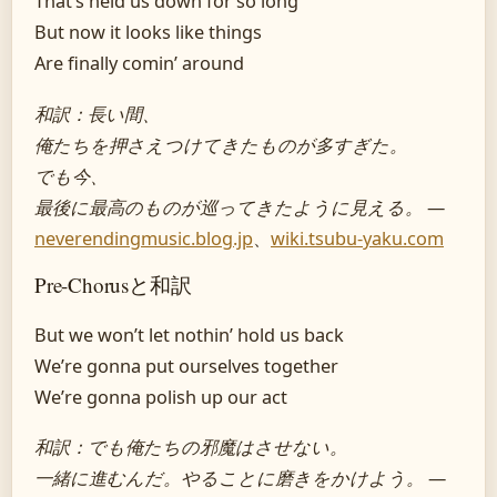
That’s held us down for so long
But now it looks like things
Are finally comin’ around
和訳：長い間、
俺たちを押さえつけてきたものが多すぎた。
でも今、
最後に最高のものが巡ってきたように見える。
—
neverendingmusic.blog.jp
、
wiki.tsubu-yaku.com
Pre-Chorusと和訳
But we won’t let nothin’ hold us back
We’re gonna put ourselves together
We’re gonna polish up our act
和訳：でも俺たちの邪魔はさせない。
一緒に進むんだ。やることに磨きをかけよう。
—