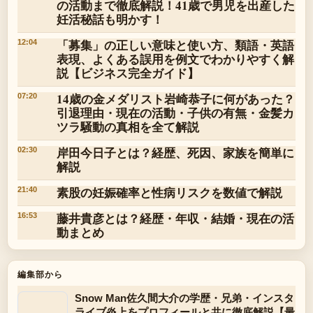
の活動まで徹底解説！41歳で男児を出産した
妊活秘話も明かす！
「募集」の正しい意味と使い方、類語・英語
12:04
表現、よくある誤用を例文でわかりやすく解
説【ビジネス完全ガイド】
14歳の金メダリスト岩崎恭子に何があった？
07:20
引退理由・現在の活動・子供の有無・金髪カ
ツラ騒動の真相を全て解説
岸田今日子とは？経歴、死因、家族を簡単に
02:30
解説
素股の妊娠確率と性病リスクを数値で解説
21:40
藤井貴彦とは？経歴・年収・結婚・現在の活
16:53
動まとめ
編集部から
Snow Man佐久間大介の学歴・兄弟・インスタ
ライブ炎上をプロフィールと共に徹底解説【最