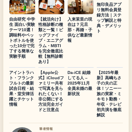
無印良品アプ
リ無料会員登
録方法｜ステ
自由研究 中学
【就活向け】
入来茉里の現
ップ解説と特
生 面白い実験
性格診断の種
在は？元旦
典・デメリッ
テーマ10選！
類と一覧！ビ
那・再婚・子
ト
調味料やペッ
ッグファイ
供など最新情
トボトルを使
ブ・エニアグ
報
った10分で完
ラム・MBTI
了する簡単な
を完全徹底比
実験手順
較【無料診断
あり】
アイントラハ
【Apple公
Da-iCE 結婚
【2025年最
ト・フランク
式】iCloudフ
してる人 –
新】高嶋ちさ
フルトの最新
ァミリー共有
2025年11月
子の夫の正
試合日程・結
で写真を見ら
全員未婚の最
体！ソニー一
果・堂安律活
れたくない！
新状況
族の実家・ミ
躍とチケット
非公開にする
キモト勤務・
情報
方法完全ガイ
年収・テレビ
ドと注意点
初共演を徹底
解説
筆者情報