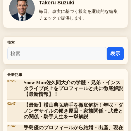
Takeru Suzuki
毎日、事実に基づく報道を継続的な編集
チェックで提供します。
検索
表示
最新記事
Snow Man佐久間大介の学歴・兄弟・インス
07:25
タライブ炎上をプロフィールと共に徹底解説
【最新情報】！
【最新】横山典弘騎手を徹底解析！年収・ダ
02:47
ノンデサイルの傾き原因・家族関係・武豊と
の関係・騎手人生を一挙解説
手島優のプロフィールから結婚・出産、現在
21:42