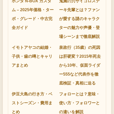
ホンダ N-BOX カスタ
鬼滅の刃サイコロステ
ム – 2025年価格・ター
ーキ先輩とは？ファン
ボ・グレード・中古完
が愛する謎のキャラク
全ガイド
ターの魅力や声優・登
場シーンまで徹底解説
イモトアヤコの結婚・
泉政行（35歳）の死因
子供・歯の噂とキャリ
は肝硬変？2015年死去
アまとめ
から10年、仮面ライダ
ー555など代表作を徹
底検証・真相に迫る
伊豆大島の行き方・ベ
フォローとは？意味・
ストシーズン・費用ま
使い方・フォロワーと
とめ
の違いを解説