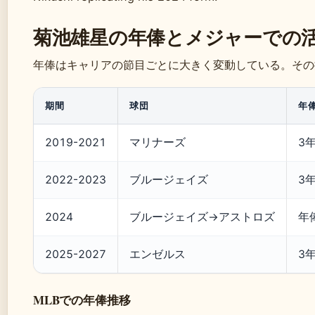
菊池雄星の年俸とメジャーでの
年俸はキャリアの節目ごとに大きく変動している。その
期間
球団
年
2019-2021
マリナーズ
3
2022-2023
ブルージェイズ
3
2024
ブルージェイズ→アストロズ
年
2025-2027
エンゼルス
3
MLBでの年俸推移