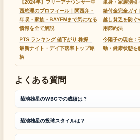
【2024年】フリーアナウンサー中
単身・家族別引
西悠理のプロフィール｜関西弁・
給付金完全ガイド
年収・家族・BAYFMまで気になる
越し貧乏を防ぐ
情報を全て解説
用節約法
PTS ランキング 値下がり 株探 –
今陽子の現在：
最新ナイト・デイ下落率トップ銘
動・健康状態を
柄
よくある質問
菊池雄星のWBCでの成績は？
菊池雄星の投球スタイルは？