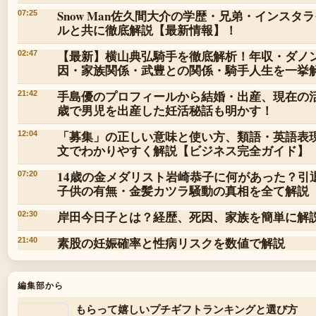
Snow Man佐久間大介の学歴・兄弟・インスタ
07:25
ルと共に徹底解説【最新情報】！
【最新】横山典弘騎手を徹底解析！年収・ダノ
02:47
因・家族関係・武豊との関係・騎手人生を一挙
手島優のプロフィールから結婚・出産、現在の活
21:42
歳で男児を出産した妊活秘話も明かす！
「募集」の正しい意味と使い方、類語・英語表
12:04
文でわかりやすく解説【ビジネス完全ガイド】
14歳の金メダリスト岩崎恭子に何があった？引
07:20
子供の有無・金髪カツラ騒動の真相を全て解説
岸田今日子とは？経歴、死因、家族を簡単に解
02:30
素股の妊娠確率と性病リスクを数値で解説
21:40
編集部から
もらって嬉しいプチギフトランキングと選び方