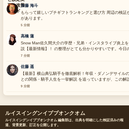
加藤 海斗
もらって嬉しいプチギフトランキングと選び方 周辺の検証
があります。
5 分前
高橋 蓮
Snow Man佐久間大介の学歴・兄弟・インスタライブ炎上
説【最新情報】！ の整理がとても分かりやすいです。今日
す。
7 分前
佐藤 遥
【最新】横山典弘騎手を徹底解析！年収・ダノンデサイル
との関係・騎手人生を一挙解説 を追っていますが、この解
きます。
9 分前
ルイスイングンイププオンクオム
ルイスイングンイププオンクオム 編集部は、出典を明確にした検証済みの報
道、背景更新、訂正を公開します。