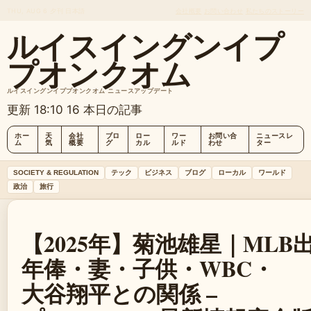
THU, AUG 6
夕刊
日本語
会社概要
お問い合わせ
私たちのストーリー
ルイスイングンイプ
プオンクオム
ルイスイングンイププオンクオム ニュースアップデート
更新 18:10
16 本日の記事
ホー
天
会社
ブロ
ロー
ワー
お問い合
ニュースレ
ム
気
概要
グ
カル
ルド
わせ
ター
SOCIETY & REGULATION
テック
ビジネス
ブログ
ローカル
ワールド
政治
旅行
【2025年】菊池雄星｜MLB
年俸・妻・子供・WBC・
大谷翔平との関係 –