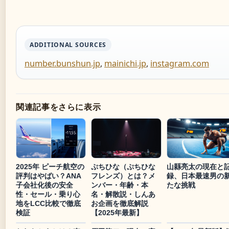
ADDITIONAL SOURCES
number.bunshun.jp
,
mainichi.jp
,
instagram.com
関連記事をさらに表示
2025年 ピーチ航空の
ぷちひな（ぷちひな
山縣亮太の現在と
評判はやばい？ANA
フレンズ）とは？メ
録、日本最速男の
子会社化後の安全
ンバー・年齢・本
たな挑戦
性・セール・乗り心
名・解散説・しんあ
地をLCC比較で徹底
お企画を徹底解説
検証
【2025年最新】