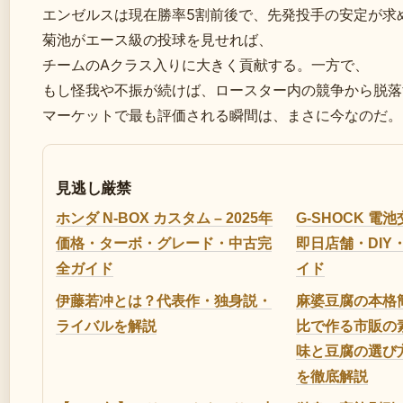
エンゼルスは現在勝率5割前後で、先発投手の安定が求
菊池がエース級の投球を見せれば、
チームのAクラス入りに大きく貢献する。一方で、
もし怪我や不振が続けば、ロースター内の競争から脱落
マーケットで最も評価される瞬間は、まさに今なのだ。
見逃し厳禁
ホンダ N-BOX カスタム – 2025年
G-SHOCK 電
価格・ターボ・グレード・中古完
即日店舗・DIY
全ガイド
イド
伊藤若冲とは？代表作・独身説・
麻婆豆腐の本格
ライバルを解説
比で作る市販の
味と豆腐の選び
を徹底解説