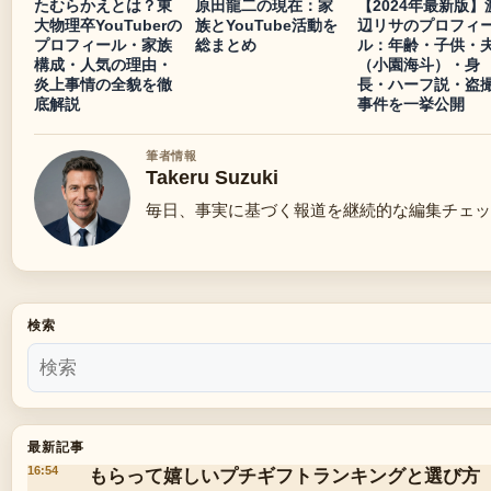
たむらかえとは？東
原田龍二の現在：家
【2024年最新版】
大物理卒YouTuberの
族とYouTube活動を
辺リサのプロフィ
プロフィール・家族
総まとめ
ル：年齢・子供・
構成・人気の理由・
（小園海斗）・身
炎上事情の全貌を徹
長・ハーフ説・盗
底解説
事件を一挙公開
筆者情報
Takeru Suzuki
毎日、事実に基づく報道を継続的な編集チェッ
検索
最新記事
もらって嬉しいプチギフトランキングと選び方
16:54