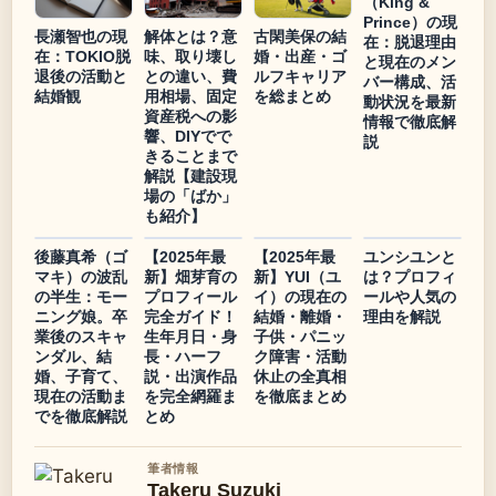
（King &
Prince）の現
長瀬智也の現
解体とは？意
古閑美保の結
在：脱退理由
在：TOKIO脱
味、取り壊し
婚・出産・ゴ
と現在のメン
退後の活動と
との違い、費
ルフキャリア
バー構成、活
結婚観
用相場、固定
を総まとめ
動状況を最新
資産税への影
情報で徹底解
響、DIYでで
説
きることまで
解説【建設現
場の「ばか」
も紹介】
後藤真希（ゴ
【2025年最
【2025年最
ユンシユンと
マキ）の波乱
新】畑芽育の
新】YUI（ユ
は？プロフィ
の半生：モー
プロフィール
イ）の現在の
ールや人気の
ニング娘。卒
完全ガイド！
結婚・離婚・
理由を解説
業後のスキャ
生年月日・身
子供・パニッ
ンダル、結
長・ハーフ
ク障害・活動
婚、子育て、
説・出演作品
休止の全真相
現在の活動ま
を完全網羅ま
を徹底まとめ
でを徹底解説
とめ
筆者情報
Takeru Suzuki