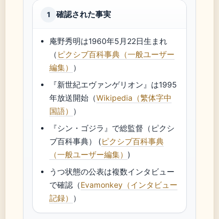
確認された事実
1
庵野秀明は1960年5月22日生まれ
（
ピクシブ百科事典（一般ユーザー
編集）
）
『新世紀エヴァンゲリオン』は1995
年放送開始（
Wikipedia（繁体字中
国語）
）
『シン・ゴジラ』で総監督（ピクシ
ブ百科事典） (
ピクシブ百科事典
（一般ユーザー編集）
)
うつ状態の公表は複数インタビュー
で確認（
Evamonkey（インタビュー
記録）
）