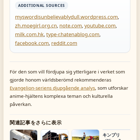
ADDITIONAL SOURCES
myswordisunbelievablydull.wordpress.com
,
zh.moegirl.org.cn
,
note.com
,
youtube.com
,
milk.com.hk
,
type-r.hatenablog.com
,
facebook.com
,
reddit.com
För den som vill fördjupa sig ytterligare i verket som
gjorde honom världsberömd rekommenderas
Evangelion-seriens djupgående analys
, som utforskar
anime-hjältens komplexa teman och kulturella
påverkan.
関連記事をさらに表示
キンプリ