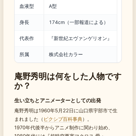
血液型
A型
身長
174cm（一部報道による）
代表作
『新世紀エヴァンゲリオン』
所属
株式会社カラー
庵野秀明は何をした人物です
か？
生い立ちとアニメーターとしての出発
庵野秀明は1960年5月22日に山口県宇部市で生
まれました（
ピクシブ百科事典
）。
1970年代後半からアニメ制作に関わり始め、
1980年代には『超時空要塞マクロス 愛・