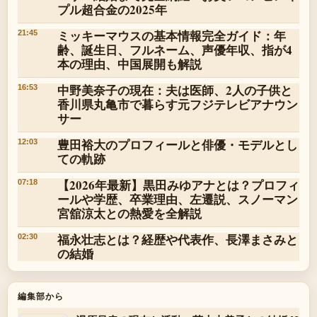
プル超合金の2025年
ミッキーマウスの基本情報完全ガイド：年
21:45
齢、誕生日、フルネーム、声優年収、指が4
本の理由、中国展開も解説
中野美奈子の現在：夫は医師、2人の子供と
16:53
香川県丸亀市で暮らす元フジテレビアナウン
サー
豊田裕大のプロフィールと俳優・モデルとし
12:03
ての軌跡
【2026年最新】黒田みゆアナとは？プロフィ
07:18
ールや学歴、卒業理由、左遷説、スノーマン
宮舘涼太との熱愛を全解説
福永壮志とは？経歴や代表作、長澤まさみと
02:30
の結婚
編集部から