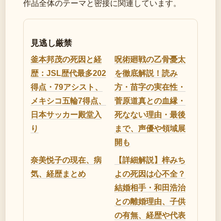
作品全体のテーマと密接に関連しています。
見逃し厳禁
釜本邦茂の死因と経
呪術廻戦の乙骨憂太
歴：JSL歴代最多202
を徹底解説！読み
得点・79アシスト、
方・苗字の実在性・
メキシコ五輪7得点、
菅原道真との血縁・
日本サッカー殿堂入
死なない理由・最後
り
まで、声優や領域展
開も
奈美悦子の現在、病
【詳細解説】梓みち
気、経歴まとめ
よの死因は心不全？
結婚相手・和田浩治
との離婚理由、子供
の有無、経歴や代表