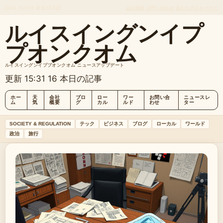
SUN, AUG 9
昼版
日本語
会社概要
お問い合わせ
私たちのストーリー
ルイスイングンイプ
プオンクオム
ルイスイングンイププオンクオム ニュースアップデート
更新 15:31
16 本日の記事
ホー
天
会社
ブロ
ロー
ワー
お問い合
ニュースレ
ム
気
概要
グ
カル
ルド
わせ
ター
SOCIETY & REGULATION
テック
ビジネス
ブログ
ローカル
ワールド
政治
旅行