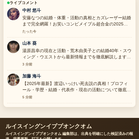
ライブコメント
中村 悠斗
安藤なつの結婚・体重・活動の真相とカズレーザー結婚
まで完全網羅！お笑いコンビメイプル超合金の2025年
の背景説明が助かります。ライブ更新を続けてくださ
たった今
い。
山本 葵
湯原昌幸の現在と活動・荒木由美子との結婚40年・スウ
ィング・ウエストから最新情報までを徹底解説します
の報道は丁寧で、流れを追いやすいです。
3 分前
加藤 海斗
【2025年最新】渡辺いっけい死去説の真相！プロフィ
ール・学歴・結婚・代表作・現在の活動について徹底解
説 周辺の検証がしっかりしていて安心感があります。
5 分前
ルイスイングンイププオンクオム
ルイスイングンイププオンクオム 編集部は、出典を明確にした検証済みの報