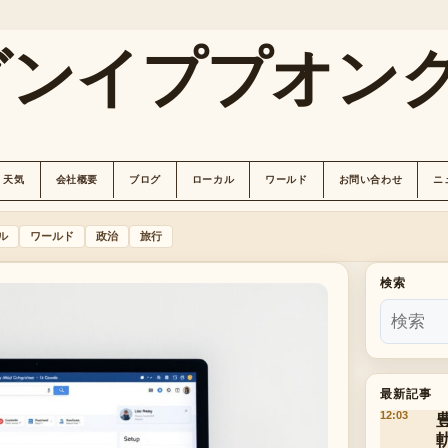
グンイププオン
天気
会社概要
ブログ
ローカル
ワールド
お問い合わせ
ニ
ル
ワールド
政治
旅行
検索
最新記事
12:03