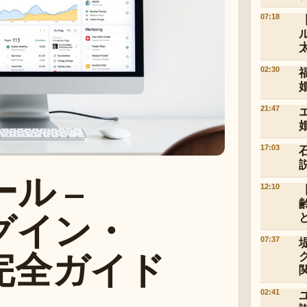
07:18
02:30
21:47
17:03
ル –
12:10
グイン・
07:37
完全ガイド
02:41