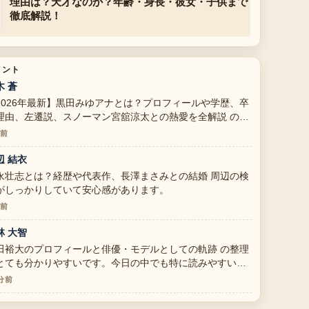
理由は？天才なのか？年齢・身長・彼女・子供まで
徹底解説！
メント
木 蒼
2026年最新】黒田みゆアナとは？プロフィールや学歴、卒
理由、左遷説、スノーマン宮舘涼太との熱愛を全解説 の報
は丁寧で、流れを追いやすいです。
分前
辺 結衣
永壮志とは？経歴や代表作、長澤まさみとの結婚 周辺の検
がしっかりしていて安心感があります。
分前
林 大智
田裕大のプロフィールと俳優・モデルとしての軌跡 の整理
とても分かりやすいです。今日の中でも特に読みやすいで
。
 分前