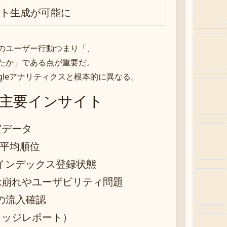
ト生成が可能に
のユーザー行動つまり「、
たか」である点が重要だ。
gleアナリティクスと根本的に異なる。
主要インサイト
実データ
と平均順位
とインデックス登録状態
示崩れやユーザビリティ問題
からの流入確認
レッジレポート）