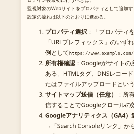
ログイン後最初に行うべきは、
監視対象のWebサイトをプロパティとして追加
設定の流れは以下のとおりに進める。
プロパティ選択
：「プロパティ
「URLプレフィックス」のいず
例として
https://www.example.com/
所有権確認
：Googleがサイ
ある。HTMLタグ、DNSレコード、
たはファイルアップロードという
サイトマップ送信（任意）
：所
信することでGoogleクロール
Googleアナリティクス（GA4）
→「Search Consoleリン