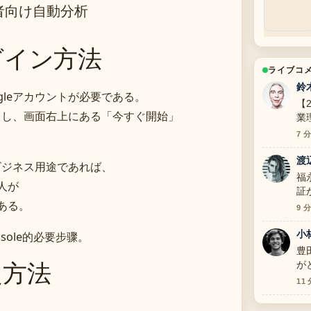
心者向け自動分析
グイン方法
ライブコ
鈴
gleアカウントが必要である。
【
スし、画面右上にある「今すぐ開始」
業
道
7 
渡
ビジネス用途であれば、
福
人が
証
ある。
9 
小
sole的必要步骤。
豊
定方法
が
す
11