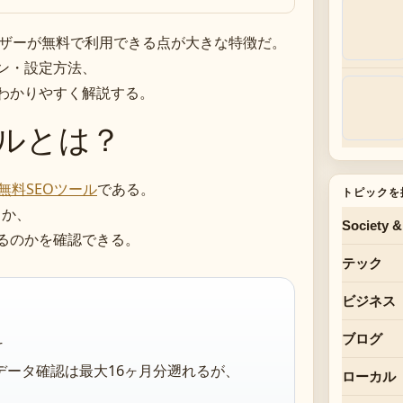
ーザーが無料で利用できる点が大きな特徴だ。
ン・設定方法、
わかりやすく解説する。
ールとは？
無料SEOツール
である。
トピックを
るか、
Society &
るのかを確認できる。
テック
ビジネス
ブログ
r
。データ確認は最大16ヶ月分遡れるが、
ローカル