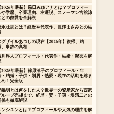
【2026年最新】黒田みゆアナとは？プロフィー
ルや学歴、卒業理由、左遷説、スノーマン宮舘涼
太との熱愛を全解説
福永壮志とは？経歴や代表作、長澤まさみとの結
婚
エグザイルあつしの現在【2026年】復帰、結
婚、事故の真相
石川界人プロフィール・代表作・結婚・親友を解
説
【2025年最新】篠原涼子のプロフィール・年
齢・結婚・子供・別居・熱愛・現在の活動を総ま
とめ！完全版
堤義明とは何をした人？世界一の資産家から西武
グループ売却まで、経歴・妻・子孫・堤清二との
関係も徹底解説
ユンシユンとは？プロフィールや人気の理由を解