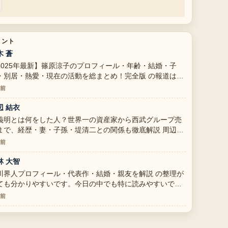
メント
木 蒼
2025年最新】篠原涼子のプロフィール・年齢・結婚・子
・別居・熱愛・現在の活動を総まとめ！完全版 の報道は丁
で、流れを追いやすいです。
分前
辺 結衣
義明とは何をした人？世界一の資産家から西武グループ売
まで、経歴・妻・子孫・堤清二との関係も徹底解説 周辺の
証がしっかりしていて安心感があります。
分前
林 大智
川界人プロフィール・代表作・結婚・親友を解説 の整理が
ても分かりやすいです。今日の中でも特に読みやすいで
。
分前