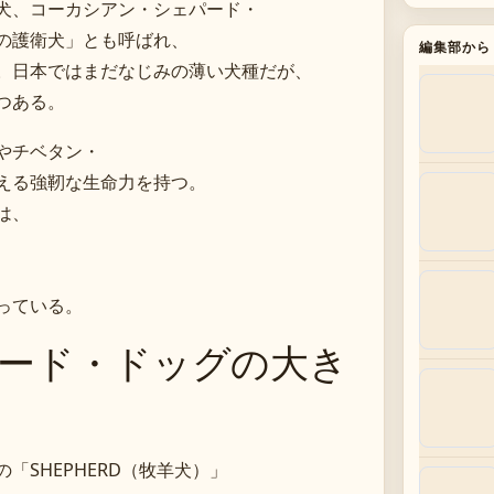
犬、コーカシアン・シェパード・
の護衛犬」とも呼ばれ、
編集部から
。日本ではまだなじみの薄い犬種だが、
つある。
やチベタン・
える強靭な生命力を持つ。
は、
っている。
ード・ドッグの大き
SHEPHERD（牧羊犬）」