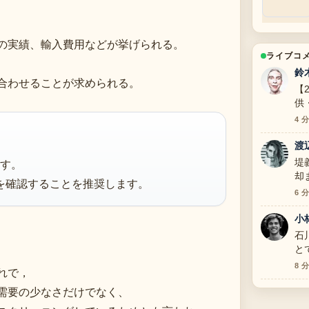
の実績、輸入費用などが挙げられる。
ライブコ
鈴
合わせることが求められる。
【
供
寧
4 
渡
す。
堤
却
を確認することを推奨します。
検
6 
小
石
と
す
8 
れで，
需要の少なさだけでなく、