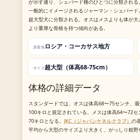
が示す通り、シェパード種のひとつに分類される
一般的にイメージされるジャーマン・シェパード
超大型犬に分類される。オスはメスよりも体が大
より重厚な骨格を持つ傾向がある。
ロシア・コーカサス地方
原産地
超大型（体高68-75cm）
サイズ
体格の詳細データ
スタンダードでは、オスは体高68〜75センチ、最
100キロと規定されている。メスは体高64〜72セ
70キロとなる。
JKC（ジャパンケネルクラブ）
の
平均から大型のサイズより大きく、がっしり粗野