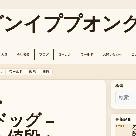
グンイププオン
天気
会社概要
ブログ
ローカル
ワールド
お問い合わせ
ニ
ル
ワールド
政治
旅行
検索
・
ッグ –
最新記事
17:03