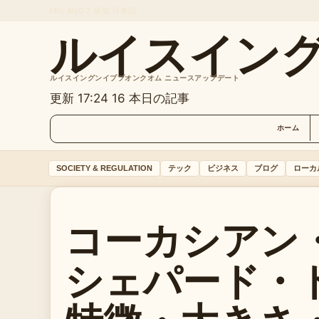
FRI, AUG 7
昼版
日本語
ルイスイン
ルイスイングンイププオンクオム ニュースアップデート
更新 17:24
16 本日の記事
ホーム
SOCIETY & REGULATION
テック
ビジネス
ブログ
ローカ
コーカシアン
シェパード・ド