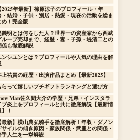
【2025年最新】篠原涼子のプロフィール・年
齢・結婚・子供・別居・熱愛・現在の活動を総ま
とめ！完全版
堤義明とは何をした人？世界一の資産家から西武
グループ売却まで、経歴・妻・子孫・堤清二との
関係も徹底解説
ユンシユンとは？プロフィールや人気の理由を解
説
井上祐貴の経歴・出演作品まとめ【最新2025】
もらって嬉しいプチギフトランキングと選び方
Snow Man佐久間大介の学歴・兄弟・インスタラ
イブ炎上をプロフィールと共に徹底解説【最新情
報】！
【最新】横山典弘騎手を徹底解析！年収・ダノン
デサイルの傾き原因・家族関係・武豊との関係・
騎手人生を一挙解説