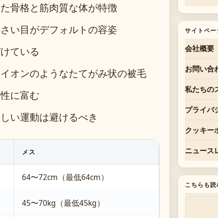
した骨格と筋肉質な体が特徴
小さい目がデフォルトの容姿
サイトペー
会社概要
づけている
お問い合
ライオンのようなたてがみ状の被毛
私たちの
様性に富む
プライバ
激しい運動は避けるべき
クッキー
ニュース
メス
64〜72cm（最低64cm）
こちらも読
45〜70kg（最低45kg）