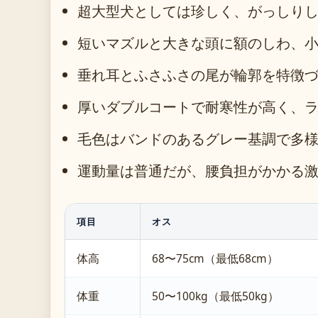
超大型犬としては珍しく、がっしり
短いマズルと大きな頭に額のしわ、
垂れ耳とふさふさの尾が輪郭を特徴
厚いダブルコートで耐寒性が高く、
毛色はバンドのあるグレー基調で多
運動量は普通だが、腰負担がかかる
項目
オス
体高
68〜75cm（最低68cm）
体重
50〜100kg（最低50kg）