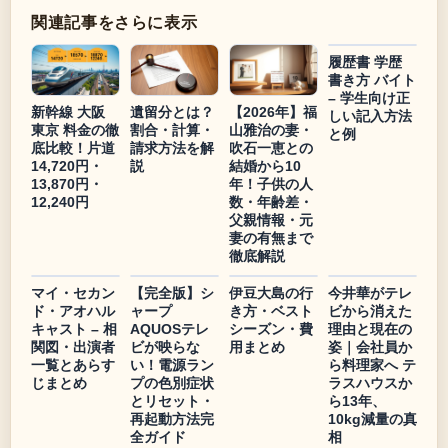
関連記事をさらに表示
履歴書 学歴
書き方 バイト
– 学生向け正
新幹線 大阪
遺留分とは？
【2026年】福
しい記入方法
東京 料金の徹
割合・計算・
山雅治の妻・
と例
底比較！片道
請求方法を解
吹石一恵との
14,720円・
説
結婚から10
13,870円・
年！子供の人
12,240円
数・年齢差・
父親情報・元
妻の有無まで
徹底解説
マイ・セカン
【完全版】シ
伊豆大島の行
今井華がテレ
ド・アオハル
ャープ
き方・ベスト
ビから消えた
キャスト – 相
AQUOSテレ
シーズン・費
理由と現在の
関図・出演者
ビが映らな
用まとめ
姿｜会社員か
一覧とあらす
い！電源ラン
ら料理家へ テ
じまとめ
プの色別症状
ラスハウスか
とリセット・
ら13年、
再起動方法完
10kg減量の真
全ガイド
相