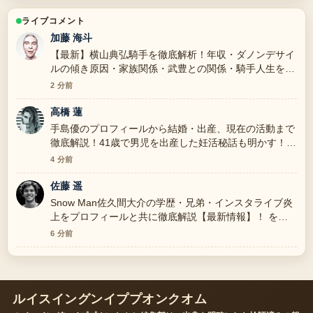
ライブコメント
加藤 海斗
【最新】横山典弘騎手を徹底解析！年収・ダノンデサイ
ルの傾き原因・家族関係・武豊との関係・騎手人生を一
挙解説 周辺の検証がしっかりしていて安心感がありま
2 分前
す。
高橋 蓮
手島優のプロフィールから結婚・出産、現在の活動まで
徹底解説！41歳で男児を出産した妊活秘話も明かす！
の整理がとても分かりやすいです。今日の中でも特に読
4 分前
みやすいです。
佐藤 遥
Snow Man佐久間大介の学歴・兄弟・インスタライブ炎
上をプロフィールと共に徹底解説【最新情報】！ を追
っていますが、この解説は落ち着いていて信頼できま
6 分前
す。
ルイスイングンイププオンクオム