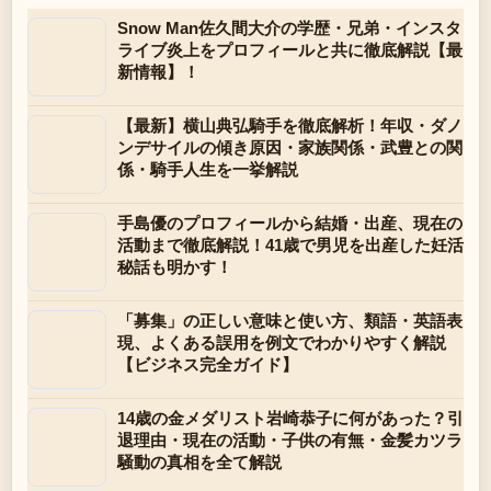
Snow Man佐久間大介の学歴・兄弟・インスタ
ライブ炎上をプロフィールと共に徹底解説【最
新情報】！
【最新】横山典弘騎手を徹底解析！年収・ダノ
ンデサイルの傾き原因・家族関係・武豊との関
係・騎手人生を一挙解説
手島優のプロフィールから結婚・出産、現在の
活動まで徹底解説！41歳で男児を出産した妊活
秘話も明かす！
「募集」の正しい意味と使い方、類語・英語表
現、よくある誤用を例文でわかりやすく解説
【ビジネス完全ガイド】
14歳の金メダリスト岩崎恭子に何があった？引
退理由・現在の活動・子供の有無・金髪カツラ
騒動の真相を全て解説