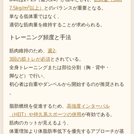
7.5kg/m²以上）
とのバランスが重要となる。
単なる低体重ではなく、
適切な筋肉量を維持することが求められる。
トレーニング頻度と手法
筋肉維持のため、
週2-
3回の筋トレが必須
とされている。
全身トレーニングまたは部位分割（胸・背中・
脚など）で行い、
初心者は自重やダンベルから開始するのが推奨される
。
脂肪燃焼を促進するため、
高強度インターバル
（HIIT）や持久系スポーツの併用
が有効である。
筋肉のカットが見えるよう、
体重増加より体脂肪率低下を優先するアプローチが基