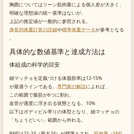
胸囲についてはリーン筋肉量による個人差が大きく、
明確な理想値の統一基準はないが、
上記の推定値が一般的に参照される。
身長別体重計算の詳細
や
標準体重データ
が参考となる
。
具体的な数値基準と達成方法は
体組成の科学的目安
細マッチョを定義づける体脂肪率は12-15%
が最適ラインである。
専門家の解説
によれば、
この範囲で腹筋が6つに割れ、
血管が適度に浮き出る状態となる。10%
以下はボディビル寄りの体型となり、細マッチョの
「ちょうどいい」範囲から外れる。
BMIは21-23（最大24）が標準とされ、
筋肉量（SMI