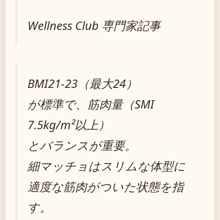
Wellness Club 専門家記事
BMI21-23（最大24）
が標準で、筋肉量（SMI
7.5kg/m²以上）
とバランスが重要。
細マッチョはスリムな体型に
適度な筋肉がついた状態を指
す。