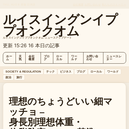
THU, AUG 6
昼版
日本語
会社概要
お問い合わせ
私たちのストーリー
ルイスイングンイプ
プオンクオム
ルイスイングンイププオンクオム ニュースアップデート
更新 15:26
16 本日の記事
ホー
天
会社
ブロ
ロー
ワー
お問い合
ニュースレ
ム
気
概要
グ
カル
ルド
わせ
ター
SOCIETY & REGULATION
テック
ビジネス
ブログ
ローカル
ワールド
政治
旅行
理想のちょうどいい細マ
ッチョ –
身長別理想体重・