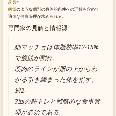
身長=
病気
のような個別の身体的条件への理解も含めて、
適切な健康管理が求められる。
専門家の見解と情報源
細マッチョは体脂肪率12-15%
で腹筋が割れ、
筋肉のラインが服の上からわ
かる引き締まった体を指す。
週2-
3回の筋トレと戦略的な食事管
理が必須である。