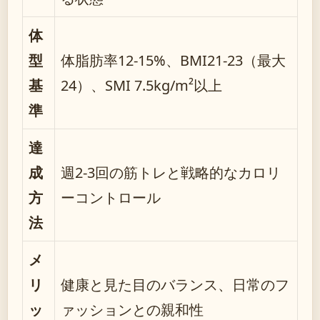
体
型
体脂肪率12-15%、BMI21-23（最大
基
24）、SMI 7.5kg/m²以上
準
達
成
週2-3回の筋トレと戦略的なカロリ
方
ーコントロール
法
メ
リ
健康と見た目のバランス、日常のフ
ッ
ァッションとの親和性