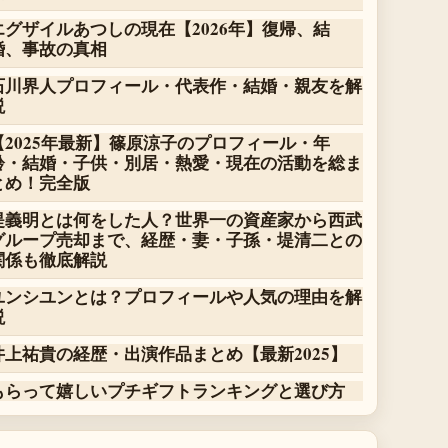
エグザイルあつしの現在【2026年】復帰、結
婚、事故の真相
石川界人プロフィール・代表作・結婚・親友を解
説
【2025年最新】篠原涼子のプロフィール・年
齢・結婚・子供・別居・熱愛・現在の活動を総ま
とめ！完全版
堤義明とは何をした人？世界一の資産家から西武
グループ売却まで、経歴・妻・子孫・堤清二との
関係も徹底解説
ユンシユンとは？プロフィールや人気の理由を解
説
井上祐貴の経歴・出演作品まとめ【最新2025】
もらって嬉しいプチギフトランキングと選び方