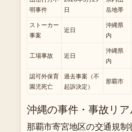
明事件
日
岳地帯
ストーカー
沖縄県
近日
事案
内
沖縄県
工場事故
近日
内
認可外保育
過去事案（不
那覇市
園児死亡
起訴決定）
沖縄の事件・事故リア
那覇市寄宮地区の交通規制