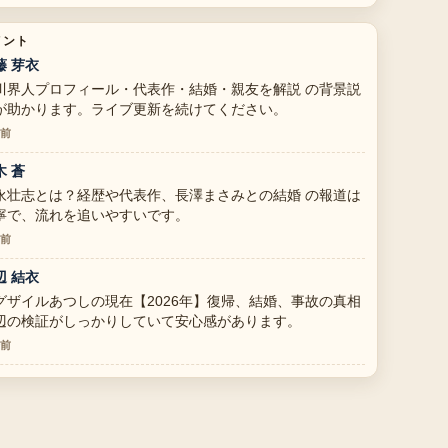
メント
藤 芽衣
川界人プロフィール・代表作・結婚・親友を解説 の背景説
が助かります。ライブ更新を続けてください。
分前
木 蒼
永壮志とは？経歴や代表作、長澤まさみとの結婚 の報道は
寧で、流れを追いやすいです。
分前
辺 結衣
グザイルあつしの現在【2026年】復帰、結婚、事故の真相
辺の検証がしっかりしていて安心感があります。
分前