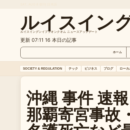
SAT, AUG 8
朝刊
日本語
ルイスイン
ルイスイングンイププオンクオム ニュースアップデート
更新 07:11
16 本日の記事
ホーム
SOCIETY & REGULATION
テック
ビジネス
ブログ
ローカ
沖縄 事件 速報 
那覇寄宮事故