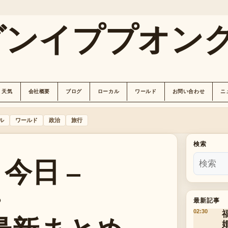
グンイププオン
天気
会社概要
ブログ
ローカル
ワールド
お問い合わせ
ニ
ル
ワールド
政治
旅行
検索
今日 –
・
最新記事
02:30