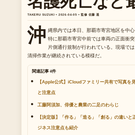
名護死亡など
TAKERU SUZUKI • 2026-04-05 • 監修 佐藤 遥
沖
縄県内では本日、那覇市寄宮地区を中心
特に那覇市寄宮中前では車両の正面衝突
片側通行規制が行われている。現場では
清掃作業が継続されている模様だ。
関連記事 4件
【Apple公式】iCloudファミリー共有で写
と注意点
工藤阿須加、俳優と農業の二足のわらじ
【決定版】「作る」「造る」「創る」の違いと
ジネス注意点も紹介