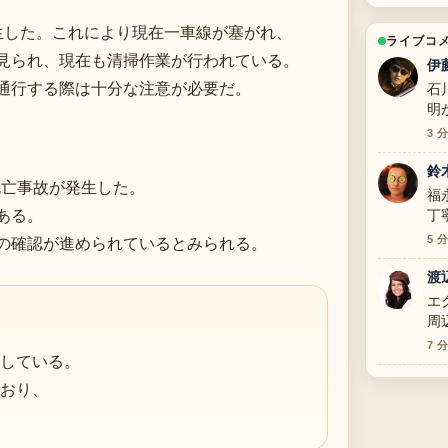
生した。これにより現在一車線が塞がれ、
ライブコ
見られ、現在も清掃作業が行われている。
伊
通行する際は十分な注意が必要だ。
石
明
3 
鈴
死亡事故が発生した。
福
ある。
丁
の確認が進められているとみられる。
5 
渡
エ
周
7 
している。
おり、