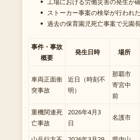
工場における労働災害の発生が
ストーカー事案の検挙が行われ
過去の保育園児死亡事案で元園
事件・事故
発生日時
場所
概要
那覇市
車両正面衝
近日（時刻不
寄宮中
突事故
明）
前
重機関連死
2026年4月3
名護市
亡事故
日
山岳行方不
2026年3月29
県内山