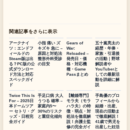
関連記事をさらに表示
アークナイ
小指 痛い ズ
Gears of
五十嵐亮太の
ツ：エンドフ
キズキ 急に –
War:
経歴・年俸・
ィールドの
原因と対処法
Reloaded –
家族・引退後
Steam版は出
整形外科受診
発売日・価
の活動｜野球
る？PC版の公
の目安
格・対応機
解説者や
式ダウンロー
種・Game
YouTuberと
ド方法と対応
Passまとめ
しての最新活
スペックガイ
動を詳細に解
ド
説
Twice This Is
手足口病 大人
【離婚専門】
手島優のプロ
For – 2025日
うつる 確率 –
モラ夫（モラ
フィールから
本ドームツア
家庭内5〜
ハラ夫）の特
結婚・出産、
ー セトリ・グ
30%のリスク
徴・弱点・対
現在の活動ま
ッズ・日程完
と重症化傾向
処法を徹底解
で徹底解説！
全ガイド
説！弁護士監
41歳で男児を
修の完全ガイ
出産した妊活