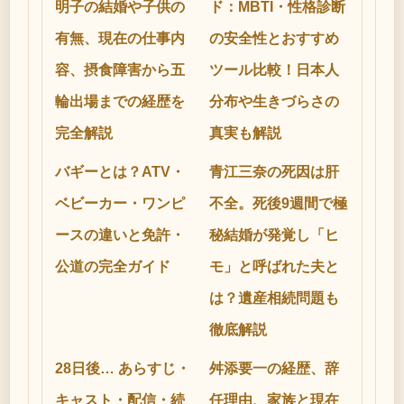
明子の結婚や子供の
ド：MBTI・性格診断
有無、現在の仕事内
の安全性とおすすめ
容、摂食障害から五
ツール比較！日本人
輪出場までの経歴を
分布や生きづらさの
完全解説
真実も解説
バギーとは？ATV・
青江三奈の死因は肝
ベビーカー・ワンピ
不全。死後9週間で極
ースの違いと免許・
秘結婚が発覚し「ヒ
公道の完全ガイド
モ」と呼ばれた夫と
は？遺産相続問題も
徹底解説
28日後… あらすじ・
舛添要一の経歴、辞
キャスト・配信・続
任理由、家族と現在