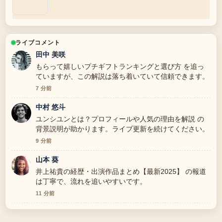
ライブコメント
田中 美咲
もらって嬉しいプチギフトランキングと選び方 を追っ
ていますが、この解説は落ち着いていて信頼できます。
7 分前
中村 悠斗
ユンシユンとは？プロフィールや人気の理由を解説 の
背景説明が助かります。ライブ更新を続けてください。
9 分前
山本 葵
井上祐貴の経歴・出演作品まとめ【最新2025】 の報道
は丁寧で、流れを追いやすいです。
11 分前