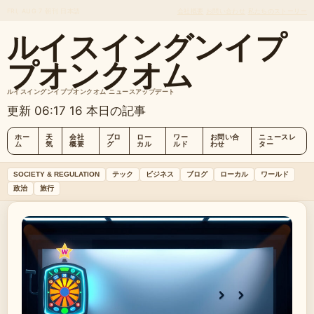
FRI, AUG 7
朝刊
日本語
会社概要
お問い合わせ
私たちのストーリー
ルイスイングンイプ
プオンクオム
ルイスイングンイププオンクオム ニュースアップデート
更新 06:17
16 本日の記事
ホー
天
会社
ブロ
ロー
ワー
お問い合
ニュースレ
ム
気
概要
グ
カル
ルド
わせ
ター
SOCIETY & REGULATION
テック
ビジネス
ブログ
ローカル
ワールド
政治
旅行