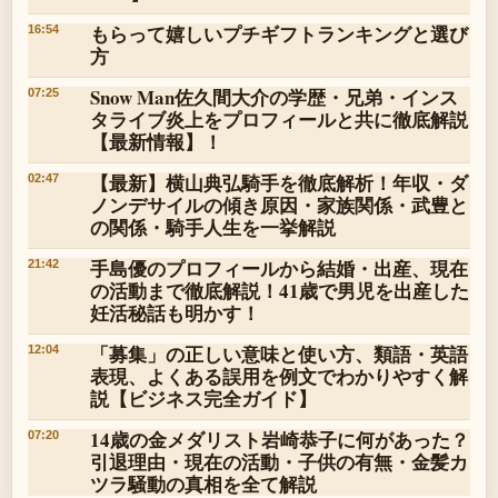
もらって嬉しいプチギフトランキングと選び
16:54
方
Snow Man佐久間大介の学歴・兄弟・インス
07:25
タライブ炎上をプロフィールと共に徹底解説
【最新情報】！
【最新】横山典弘騎手を徹底解析！年収・ダ
02:47
ノンデサイルの傾き原因・家族関係・武豊と
の関係・騎手人生を一挙解説
手島優のプロフィールから結婚・出産、現在
21:42
の活動まで徹底解説！41歳で男児を出産した
妊活秘話も明かす！
「募集」の正しい意味と使い方、類語・英語
12:04
表現、よくある誤用を例文でわかりやすく解
説【ビジネス完全ガイド】
14歳の金メダリスト岩崎恭子に何があった？
07:20
引退理由・現在の活動・子供の有無・金髪カ
ツラ騒動の真相を全て解説