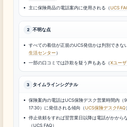
主に保険商品の電話案内に使用される（
UCS FA
不明な点
2
すべての着信が正規のUCS発信かは判別できな
生活センター
）
一部の口コミでは詐欺を疑う声もある（
Xユー
タイムラインシグナル
3
保険案内の電話はUCS保険デスク営業時間内（9:
17:30）に発信される傾向（
UCS保険デスクFAQ
停止依頼をすれば翌営業日以降は電話がかから
（UCS FAQ）