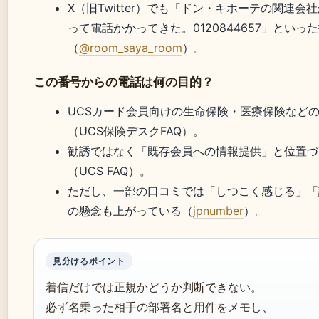
X（旧Twitter）でも「ドン・キホーテの関連会
って電話かかってきた。0120844657」といっ
（
@room_saya_room
）。
この番号からの電話は何の目的？
UCSカード会員向けの生命保険・医療保険など
（UCS保険デスクFAQ）。
勧誘ではなく「既存会員への情報提供」と位置づ
（UCS FAQ）。
ただし、一部の口コミでは「しつこく感じる」「
の懸念も上がっている（
jpnumber
）。
見分けるポイント
着信だけでは正規かどうか判断できない。
必ず名乗った相手の部署名と用件をメモし、