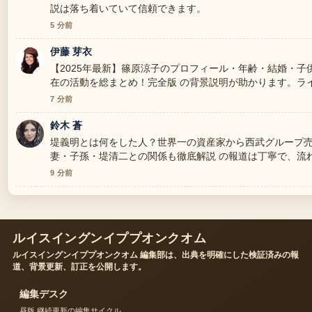
説は落ち着いていて信頼できます。
5 分前
伊藤 芽衣
【2025年最新】篠原涼子のプロフィール・年齢・結婚・子
在の活動を総まとめ！完全版 の背景説明が助かります。ラ
ださい。
7 分前
鈴木 蒼
堤義明とは何をした人？世界一の資産家から西武グループ
妻・子孫・堤清二との関係も徹底解説 の報道は丁寧で、流
す。
9 分前
ルイスイングンイププオンクオム
ルイスイングンイププオンクオム 編集部は、出典を明確にした検証済みの報
道、背景更新、訂正を公開します。
編集デスク
昼版 継続更新の編集サイクル