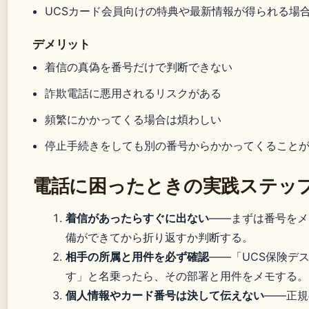
UCSカード会員向けの特典や最新情報が得られる場
デメリット
着信の真偽を番号だけで判断できない
詐欺電話に悪用されるリスクがある
頻繁にかかってくる場合は煩わしい
停止手続きをしても別の番号からかかってくること
電話に困ったときの実践ステッ
着信があったらすぐに出ない
――まずは番号をメ
備ができてから折り返すか判断する。
相手の所属と用件を必ず確認
――「UCS保険デ
す」と名乗ったら、その部署と用件をメモする。
個人情報やカード番号は決して伝えない
――正規