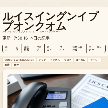
FRI, AUG 7
昼版
日本語
会社概要
お問い合わせ
私たちのストーリー
ルイスイングンイプ
プオンクオム
ルイスイングンイププオンクオム ニュースアップデート
更新 17:38
16 本日の記事
ホー
天
会社
ブロ
ロー
ワー
お問い合
ニュースレ
ム
気
概要
グ
カル
ルド
わせ
ター
SOCIETY & REGULATION
テック
ビジネス
ブログ
ローカル
ワールド
政治
旅行