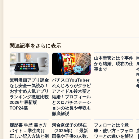
関連記事をさらに表示
山本圭壱とは？事件
から結婚、現在の仕
事まで
無料漫画アプリ課金
パチスロYouTuber
なし安全一気読み！
れんじろうがグラビ
おすすめ人気アプリ
アアイドル鈴木聖と
ランキング徹底比較
結婚！プロフィール
2026年最新版
とスロパチステーシ
TOP24選
ョンの社長や年収も
徹底解説
履歴書 学歴 書き方
河合奈保子の現在
フォローとは？意
バイト – 学生向け
（2025年）！最新
味・使い方・フォロ
正しい記入方法と例
画像や子供の人数、
ワーとの違いを解説