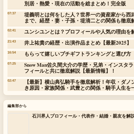
別居・熱愛・現在の活動を総まとめ！完全版
堤義明とは何をした人？世界一の資産家から西
07:37
まで、経歴・妻・子孫・堤清二との関係も徹底
ユンシユンとは？プロフィールや人気の理由を
02:41
井上祐貴の経歴・出演作品まとめ【最新2025】
21:43
もらって嬉しいプチギフトランキングと選び方
16:54
Snow Man佐久間大介の学歴・兄弟・インスタ
07:25
フィールと共に徹底解説【最新情報】！
【最新】横山典弘騎手を徹底解析！年収・ダノ
02:47
き原因・家族関係・武豊との関係・騎手人生を
編集部から
石川界人プロフィール・代表作・結婚・親友を解