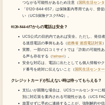
つながる可能性があるため注意（
国民生活センタ
「0120-844-657」は保険案内専用であり、督
い（UCS保険デスクFAQ）。
0120-844-657からの電話は安全？
UCS公式の目的内であれば安全。ただし、発信
る迷惑電話の事例もある（
総務省 迷惑電話対策
実際、一部の口コミサイトでは「詐欺の可能性あ
る声も存在する（
telnavi
）。
安全な対応は、電話に出たとしても個人情報やク
ド番号を絶対に伝えないこと（
国民生活センター
クレジットカードが払えない時は待ってもらえる？
支払いが困難な場合は、UCSコールセンターに
別に対応策を案内される可能性がある（UCS FA
放置せずに早めに連絡することが、強制解約や信