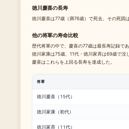
徳川慶喜の長寿
徳川慶喜は77歳（満76歳）で死去。その死因
他の将軍の寿命比較
歴代将軍の中で、慶喜の77歳は最長寿記録で
徳川家康は75歳、11代・徳川家斉は69歳で没
慶喜はこれらを上回る長寿を達成した。
将軍
徳川慶喜（15代）
徳川家康（初代）
徳川家斉（11代）