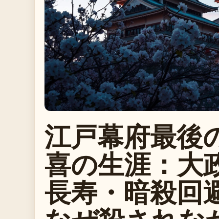
江戸幕府最後
喜の生涯：大
長寿・暗殺回