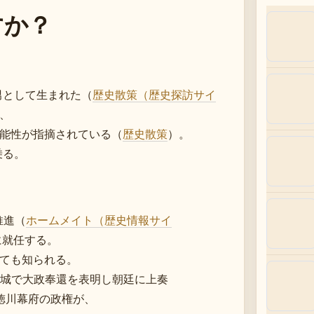
すか？
男として生まれた（
歴史散策（歴史探訪サイ
、
能性が指摘されている（
歴史散策
）。
乗る。
推進（
ホームメイト（歴史情報サイ
に就任する。
ても知られる。
二条城で大政奉還を表明し朝廷に上奏
た徳川幕府の政権が、