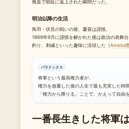
無血で朝廷に返上された瞬間だった。
明治以降の生活
鳥羽・伏見の戦いの後、慶喜は謹慎。
1869年9月に謹慎を解かれた後は政治の表舞
釣り、刺繍といった趣味に没頭した（
Ameb
パラドックス
将軍という最高権力者が、
権力を放棄した後の人生で最も充実した時
「権力から降りる」ことで、かえって自由
一番長生きした将軍