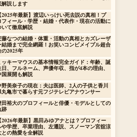
底解説します
【2025年最新】渡辺いっけい死去説の真相！プ
ロフィール・学歴・結婚・代表作・現在の活動に
ついて徹底解説
安藤なつの結婚・体重・活動の真相とカズレーザ
ー結婚まで完全網羅！お笑いコンビメイプル超合
金の2025年
ミッキーマウスの基本情報完全ガイド：年齢、誕
生日、フルネーム、声優年収、指が4本の理由、
中国展開も解説
中野美奈子の現在：夫は医師、2人の子供と香川
県丸亀市で暮らす元フジテレビアナウンサー
豊田裕大のプロフィールと俳優・モデルとしての
軌跡
【2026年最新】黒田みゆアナとは？プロフィー
ルや学歴、卒業理由、左遷説、スノーマン宮舘涼
太との熱愛を全解説