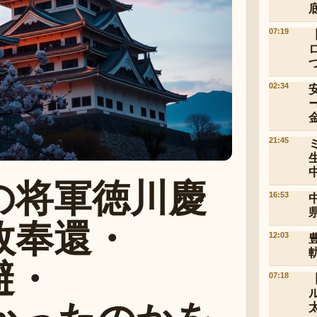
07:19
02:34
21:45
の将軍徳川慶
16:53
政奉還・
12:03
避・
07:18