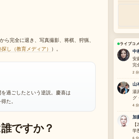
台から完全に退き、写真撮影、将棋、狩猟、
ライブコ
a塾探し（教育メディア）
）。
中
安
完
明
2 
山
湯
間を過ごしたという逆説。慶喜は
グ
を得た。
寧
4 
加
は誰ですか？
【
学
証
6 