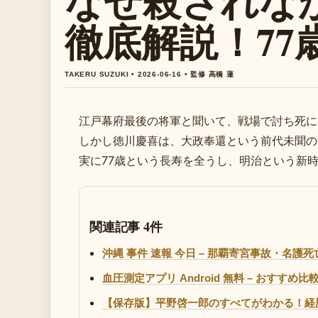
なぜ殺されな
徹底解説！77
TAKERU SUZUKI • 2026-06-16 • 監修 高橋 蓮
江戸幕府最後の将軍と聞いて、戦場で討ち死に
しかし徳川慶喜は、大政奉還という前代未聞の
実に77歳という長寿を全うし、明治という新
関連記事 4件
沖縄 事件 速報 今日 – 那覇寄宮事故・名護
血圧測定アプリ Android 無料 – おすすめ
【保存版】平野啓一郎のすべてがわかる！経