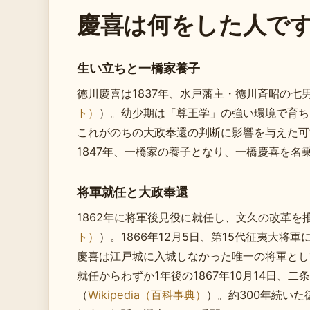
慶喜は何をした人で
生い立ちと一橋家養子
徳川慶喜は1837年、水戸藩主・徳川斉昭の七
ト）
）。幼少期は「尊王学」の強い環境で育ち
これがのちの大政奉還の判断に影響を与えた可
1847年、一橋家の養子となり、一橋慶喜を名
将軍就任と大政奉還
1862年に将軍後見役に就任し、文久の改革を
ト）
）。1866年12月5日、第15代征夷大将軍
慶喜は江戸城に入城しなかった唯一の将軍とし
就任からわずか1年後の1867年10月14日、
（
Wikipedia（百科事典）
）。約300年続い