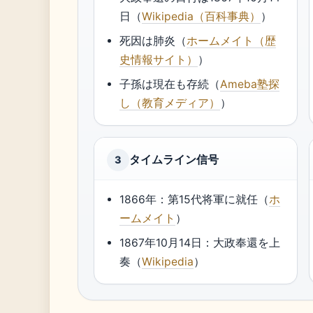
日（
Wikipedia（百科事典）
）
死因は肺炎（
ホームメイト（歴
史情報サイト）
）
子孫は現在も存続（
Ameba塾探
し（教育メディア）
）
タイムライン信号
3
1866年：第15代将軍に就任（
ホ
ームメイト
）
1867年10月14日：大政奉還を上
奏（
Wikipedia
）