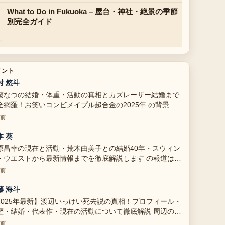
What to Do in Fukuoka – 屋台・神社・絶景の季節
別完全ガイド
メント
村 悠斗
藤なつの結婚・体重・活動の真相とカズレーザー結婚まで
全網羅！お笑いコンビメイプル超合金の2025年 の背景説
が助かります。ライブ更新を続けてください。
分前
本 葵
原昌幸の現在と活動・荒木由美子との結婚40年・スウィン
・ウエストから最新情報までを徹底解説します の報道は丁
で、流れを追いやすいです。
分前
藤 海斗
2025年最新】渡辺いっけい死去説の真相！プロフィール・
歴・結婚・代表作・現在の活動について徹底解説 周辺の検
がしっかりしていて安心感があります。
分前