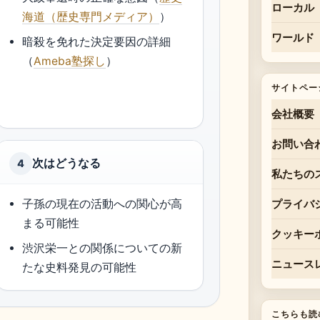
ローカル
海道（歴史専門メディア）
）
ワールド
暗殺を免れた決定要因の詳細
（
Ameba塾探し
）
サイトペー
会社概要
お問い合
次はどうなる
4
私たちの
子孫の現在の活動への関心が高
プライバ
まる可能性
クッキー
渋沢栄一との関係についての新
ニュース
たな史料発見の可能性
こちらも読