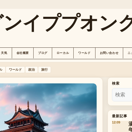
グンイププオン
天気
会社概要
ブログ
ローカル
ワールド
お問い合わせ
ニ
ル
ワールド
政治
旅行
検索
最新記事
12:09