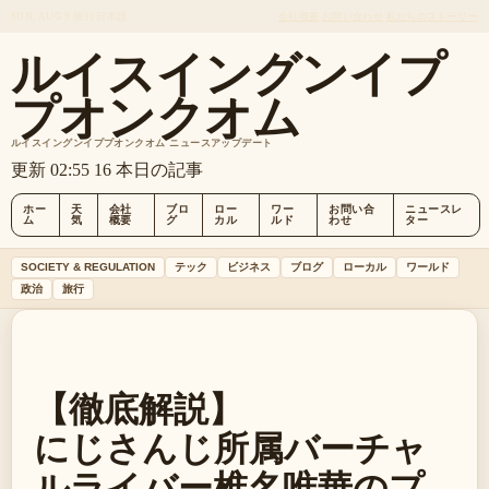
SUN, AUG 9
朝刊
日本語
会社概要
お問い合わせ
私たちのストーリー
ルイスイングンイプ
プオンクオム
ルイスイングンイププオンクオム ニュースアップデート
更新 02:55
16 本日の記事
ホー
天
会社
ブロ
ロー
ワー
お問い合
ニュースレ
ム
気
概要
グ
カル
ルド
わせ
ター
SOCIETY & REGULATION
テック
ビジネス
ブログ
ローカル
ワールド
政治
旅行
【徹底解説】
にじさんじ所属バーチャ
ルライバー椎名唯華のプ