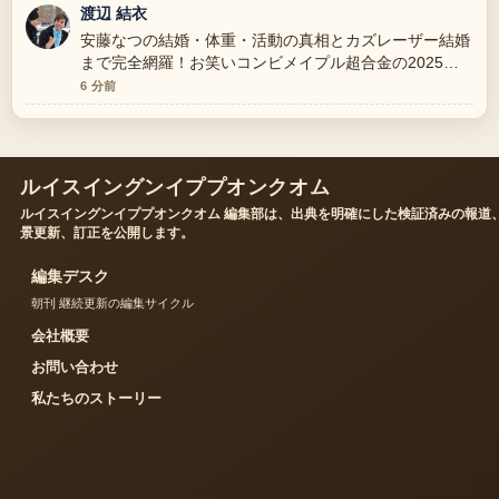
渡辺 結衣
安藤なつの結婚・体重・活動の真相とカズレーザー結婚
まで完全網羅！お笑いコンビメイプル超合金の2025年
周辺の検証がしっかりしていて安心感があります。
6 分前
ルイスイングンイププオンクオム
ルイスイングンイププオンクオム 編集部は、出典を明確にした検証済みの報道
景更新、訂正を公開します。
編集デスク
朝刊 継続更新の編集サイクル
会社概要
お問い合わせ
私たちのストーリー