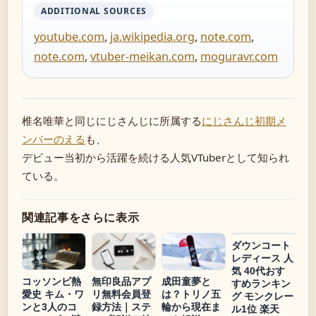
ADDITIONAL SOURCES
youtube.com
,
ja.wikipedia.org
,
note.com
,
note.com
,
vtuber-meikan.com
,
moguravr.com
椎名唯華と同じにじさんじに所属する
にじさんじ初期メ
ンバーのえる
も、
デビュー当初から活躍を続ける人気VTuberとして知られ
ている。
関連記事をさらに表示
ダウンコート
レディース 人
気 40代おす
コッソンビ熱
無印良品アプ
成田童夢と
すめランキン
愛史 キム・ワ
リ無料会員登
は？トリノ五
グ モンクレー
ンと3人のコ
録方法｜ステ
輪から現在ま
ル1位 楽天