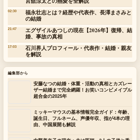
宮舘涼太との熱愛を全解説
福永壮志とは？経歴や代表作、長澤まさみと
02:30
の結婚
エグザイルあつしの現在【2026年】復帰、結
21:47
婚、事故の真相
石川界人プロフィール・代表作・結婚・親友
17:03
を解説
編集部から
安藤なつの結婚・体重・活動の真相とカズレー
ザー結婚まで完全網羅！お笑いコンビメイプル
超合金の2025年
ミッキーマウスの基本情報完全ガイド：年齢、
誕生日、フルネーム、声優年収、指が4本の理
由、中国展開も解説