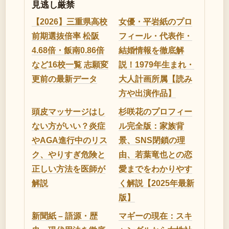
見逃し厳禁
【2026】三重県高校
女優・平岩紙のプロ
前期選抜倍率 松阪
フィール・代表作・
4.68倍・飯南0.86倍
結婚情報を徹底解
など16校一覧 志願変
説！1979年生まれ・
更前の最新データ
大人計画所属【読み
方や出演作品】
頭皮マッサージはし
杉咲花のプロフィー
ない方がいい？炎症
ル完全版：家族背
やAGA進行中のリス
景、SNS閉鎖の理
ク、やりすぎ危険と
由、若葉竜也との恋
正しい方法を医師が
愛までをわかりやす
解説
く解説【2025年最新
版】
新聞紙 – 語源・歴
マギーの現在：スキ