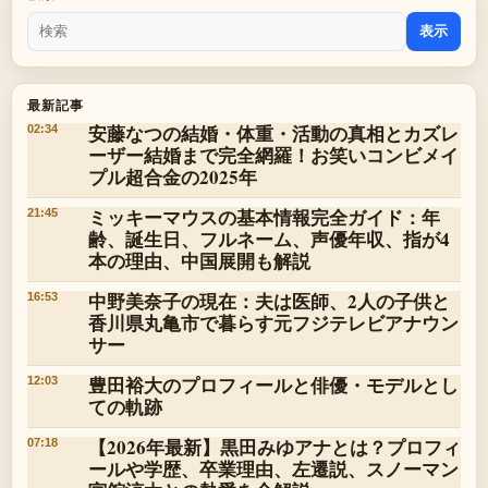
表示
最新記事
安藤なつの結婚・体重・活動の真相とカズレ
02:34
ーザー結婚まで完全網羅！お笑いコンビメイ
プル超合金の2025年
ミッキーマウスの基本情報完全ガイド：年
21:45
齢、誕生日、フルネーム、声優年収、指が4
本の理由、中国展開も解説
中野美奈子の現在：夫は医師、2人の子供と
16:53
香川県丸亀市で暮らす元フジテレビアナウン
サー
豊田裕大のプロフィールと俳優・モデルとし
12:03
ての軌跡
【2026年最新】黒田みゆアナとは？プロフィ
07:18
ールや学歴、卒業理由、左遷説、スノーマン