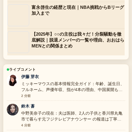
富永啓生の経歴と現在｜NBA挑戦からBリーグ
加入まで
【2025年】○○の主役は我々だ！分裂騒動を徹
底解説｜脱退メンバーの一覧や理由、おおはら
MENとの関係まとめ
ライブコメント
伊藤 芽衣
ミッキーマウスの基本情報完全ガイド：年齢、誕生日、
フルネーム、声優年収、指が4本の理由、中国展開も解
説 の背景説明が助かります。ライブ更新を続けてくだ
2 分前
さい。
鈴木 蒼
中野美奈子の現在：夫は医師、2人の子供と香川県丸亀
市で暮らす元フジテレビアナウンサー の報道は丁寧
で、流れを追いやすいです。
4 分前