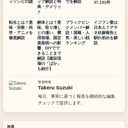
ッソンビの謎
ップ解説と特
でを解説
37,131件
典・デメリッ
ト
転生とは？意
解体とは？意
ブラックピン
イジフン妻は
味・宗教・科
味、取り壊し
クメンバー解
日本人？アヤ
学・アニメを
との違い、費
説！国籍・人
ネ妊娠報告と
徹底解説
用相場、固定
気・美しい顔
馴れ初めを解
資産税への影
ランキング
説
響、DIYでで
きることまで
解説【建設現
場の「ばか」
も紹介】
筆者情報
Takeru Suzuki
毎日、事実に基づく報道を継続的な編集
チェックで提供します。
検索