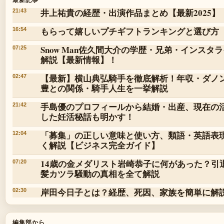
井上祐貴の経歴・出演作品まとめ【最新2025】
21:43
もらって嬉しいプチギフトランキングと選び方
16:54
Snow Man佐久間大介の学歴・兄弟・インス
07:25
解説【最新情報】！
【最新】横山典弘騎手を徹底解析！年収・ダノ
02:47
豊との関係・騎手人生を一挙解説
手島優のプロフィールから結婚・出産、現在の活
21:42
した妊活秘話も明かす！
「募集」の正しい意味と使い方、類語・英語表
12:04
く解説【ビジネス完全ガイド】
14歳の金メダリスト岩崎恭子に何があった？引
07:20
髪カツラ騒動の真相を全て解説
岸田今日子とは？経歴、死因、家族を簡単に解
02:30
編集部から