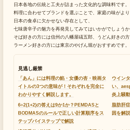
日本各地の伝統と工夫が詰まった文化的な調味料です。
料理に合わせてブランドを選ぶことで、家庭の味がより
日本の食卓に欠かせない存在として、
七味唐辛子の魅力を再発見してみてはいかがでしょうか
そば好きの方には信州の八幡屋礒五郎、うどん好きの方
ラーメン好きの方には東京のやげん堀がおすすめです。
見逃し厳禁
「あん」には料理の餡・女優の杏・映画タ
ウイン
イトルの3つの意味が！それぞれを完全に
い、ae
わかりやすく解説します。
炎上騒
6÷2(1+2)の答えは9か1か？PEMDASと
脂肪肝症
BODMASのルールで正しい計算順序をス
因を解
テップバイステップで解説