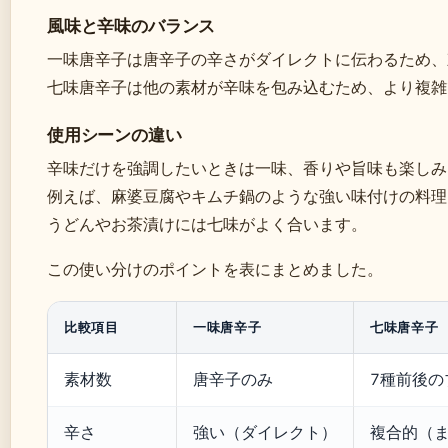
風味と辛味のバランス
一味唐辛子は唐辛子の辛さがダイレクトに伝わるため、
七味唐辛子は他の素材が辛味を包み込むため、より複雑
使用シーンの違い
辛味だけを強調したいときは一味、香りや旨味も楽しみ
例えば、麻婆豆腐やキムチ鍋のような強い味付けの料理
うどんやお茶漬けには七味がよく合います。
この使い分けのポイントを表にまとめました。
比較項目
一味唐辛子
七味唐辛子
素材数
唐辛子のみ
7種前後の
辛さ
強い（ダイレクト）
複合的（