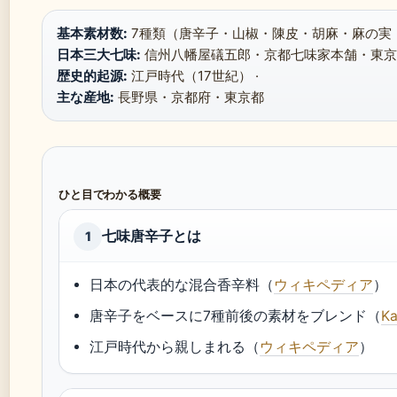
基本素材数:
7種類（唐辛子・山椒・陳皮・胡麻・麻の実・
日本三大七味:
信州八幡屋礒五郎・京都七味家本舗・東京や
歴史的起源:
江戸時代（17世紀） ·
主な産地:
長野県・京都府・東京都
ひと目でわかる概要
七味唐辛子とは
1
日本の代表的な混合香辛料（
ウィキペディア
）
唐辛子をベースに7種前後の素材をブレンド（
K
江戸時代から親しまれる（
ウィキペディア
）