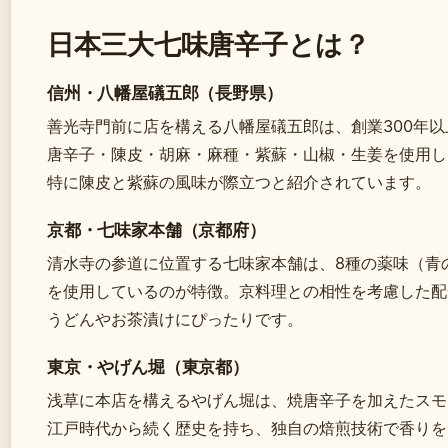
日本三大七味唐辛子とは？
信州・八幡屋礒五郎（長野県）
善光寺門前に店を構える八幡屋礒五郎は、創業300年
唐辛子・陳皮・胡麻・麻種・紫蘇・山椒・生姜を使用し
特に陳皮と紫蘇の風味が際立つと紹介されています。
京都・七味家本舗（京都府）
清水寺の参道に位置する七味家本舗は、8種の薬味（青
を使用しているのが特徴。京料理との相性を考慮した配
うどんやお茶漬けにぴったりです。
東京・やげん堀（東京都）
浅草に本店を構えるやげん堀は、焼唐辛子を加えたスモ
江戸時代から続く歴史を持ち、独自の焙煎技術で香りを