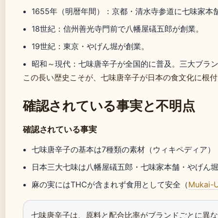
1655年（明暦年間）
：京都・清水寺参道に七味家本
18世紀
：信州善光寺門前で八幡屋礒五郎が創業。
19世紀
：東京・やげん堀が創業。
昭和～現代
：七味唐辛子が全国的に普及。三大ブラ
この長い歴史こそが、七味唐辛子が日本の食文化に根付
確認されている事実と不明点
確認されている事実
七味唐辛子の基本は7種類の素材（ウィキペディア）
日本三大七味は八幡屋礒五郎・七味家本舗・やげん
麻の実にはTHCが含まれず食用として安全（
Mukai-
七味唐辛子は、原料と配合比率がブランドごとに異な