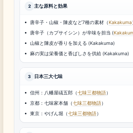
主な原料と効果
2
唐辛子・山椒・陳皮など7種の素材（
Kakakuma
唐辛子（カプサイシン）が辛味を担当 (
Kakaku
山椒と陳皮が香りを加える (Kakakuma)
麻の実は栄養価と香ばしさを供給 (Kakakuma)
日本三大七味
3
信州：八幡屋礒五郎（
七味三都物語
）
京都：七味家本舗（
七味三都物語
）
東京：やげん堀（
七味三都物語
）