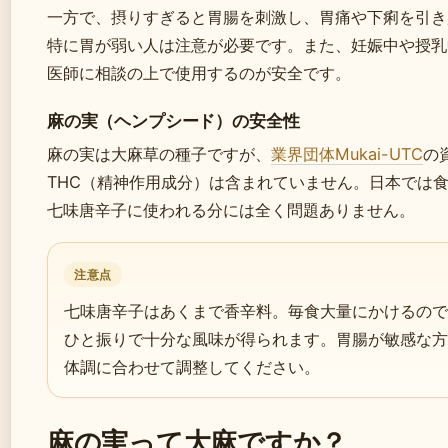
一方で、摂りすぎると胃腸を刺激し、胃痛や下痢を引き
特に胃が弱い人は注意が必要です。また、妊娠中や授乳
医師に相談の上で使用するのが安全です。
麻の実（ヘンプシード）の安全性
麻の実は大麻草の種子ですが、
業界団体Mukai-UTC
の
THC（精神作用成分）は含まれていません。日本では
七味唐辛子に使われる分には全く問題ありません。
注意点
七味唐辛子はあくまで香辛料。毎食大量にかけるので
ひと振りで十分な風味が得られます。胃腸が敏感な方
体調に合わせて調整してください。
麻の実って大麻ですか？