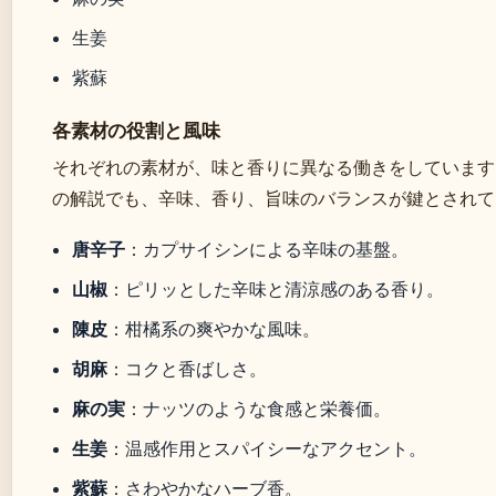
生姜
紫蘇
各素材の役割と風味
それぞれの素材が、味と香りに異なる働きをしています
の解説でも、辛味、香り、旨味のバランスが鍵とされて
唐辛子
：カプサイシンによる辛味の基盤。
山椒
：ピリッとした辛味と清涼感のある香り。
陳皮
：柑橘系の爽やかな風味。
胡麻
：コクと香ばしさ。
麻の実
：ナッツのような食感と栄養価。
生姜
：温感作用とスパイシーなアクセント。
紫蘇
：さわやかなハーブ香。