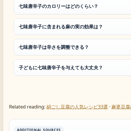
七味唐辛子のカロリーはどのくらい？
七味唐辛子に含まれる麻の実の効果は？
七味唐辛子は辛さを調整できる？
子どもに七味唐辛子を与えても大丈夫？
Related reading:
絹ごし豆腐の人気レシピ33選
·
麻婆豆腐
ADDITIONAL SOURCES