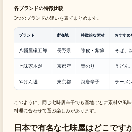
各ブランドの特徴比較
3つのブランドの違いを表でまとめます。
ブランド
所在地
特徴的な素材
おすすめ
八幡屋礒五郎
長野県
陳皮・紫蘇
そば、
七味家本舗
京都府
青のり
うどん
やげん堀
東京都
焼唐辛子
ラーメ
このように、同じ七味唐辛子でも産地ごとに素材や風味
料理に合わせて選ぶ楽しみがあります。
日本で有名な七味屋はどこです