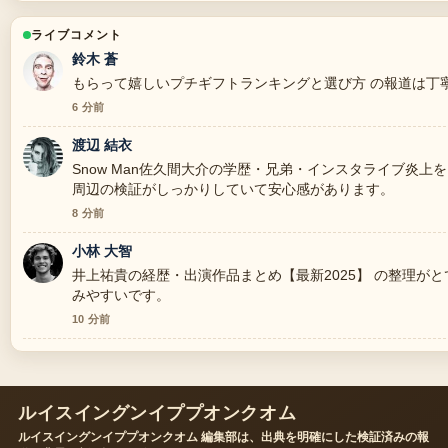
ライブコメント
鈴木 蒼
もらって嬉しいプチギフトランキングと選び方 の報道は丁
6 分前
渡辺 結衣
Snow Man佐久間大介の学歴・兄弟・インスタライブ炎
周辺の検証がしっかりしていて安心感があります。
8 分前
小林 大智
井上祐貴の経歴・出演作品まとめ【最新2025】 の整理が
みやすいです。
10 分前
ルイスイングンイププオンクオム
ルイスイングンイププオンクオム 編集部は、出典を明確にした検証済みの報