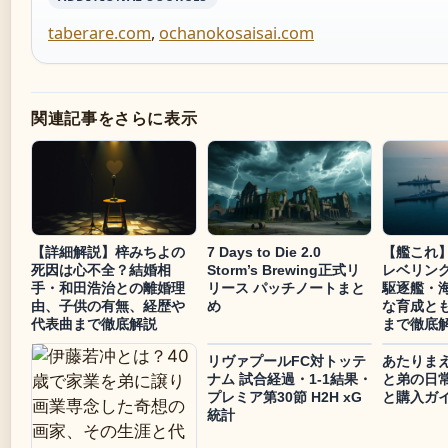
taberare.com
,
ochanokosaisai.com
関連記事をさらに表示
【詳細解説】梓みちよの
7 Days to Die 2.0
【艦これ】
死因は心不全？結婚相
Storm’s Brewing正式リ
レベリン
手・和田浩治との離婚理
リース パッチノートまと
駆逐艦・
由、子供の有無、経歴や
め
な育成と
代表曲まで徹底解説
まで徹底
リヴァプールFC対トッテ
あたりま
ナム 試合経過・1-1結果・
と弟の日
プレミア第30節 H2H xG
と購入ガ
統計