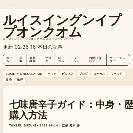
FRI, AUG 7
朝刊
日本語
会社概要
お問い合わせ
私たちのストーリー
ルイスイングンイプ
プオンクオム
ルイスイングンイププオンクオム ニュースアップデート
更新 02:36
16 本日の記事
ホー
天
会社
ブロ
ロー
ワー
お問い合
ニュースレ
ム
気
概要
グ
カル
ルド
わせ
ター
SOCIETY & REGULATION
テック
ビジネス
ブログ
ローカル
ワールド
政治
旅行
七味唐辛子ガイド：中身・
購入方法
TAKERU SUZUKI • 2026-06-14 • 監修 鈴木 蒼