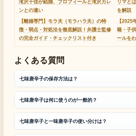
滝沢千佳が結婚、プロフィールと滝沢カレ
リマとは
ンとの違い
を解説
【離婚専門】モラ夫（モラハラ夫）の特
【202
徴・弱点・対処法を徹底解説！弁護士監修
籍・子
の完全ガイド・チェックリスト付き
ールを
よくある質問
七味唐辛子の保存方法は？
七味唐辛子は何に使うのが一般的？
七味唐辛子と一味唐辛子の使い分けは？