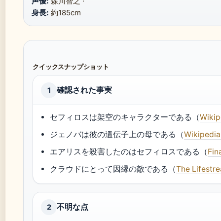
声優:
森川智之 ·
身長:
約185cm
クイックスナップショット
確認された事実
1
セフィロスは架空のキャラクターである（
Wik
ジェノバは彼の遺伝子上の母である（
Wikiped
エアリスを殺害したのはセフィロスである（
Fin
クラウドにとって因縁の敵である（
The Lif
不明な点
2