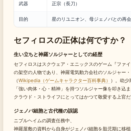
武器
正宗（長刀）
目的
星のリユニオン、母ジェノバとの再
セフィロスの正体は何ですか？
生い立ちと神羅ソルジャーとしての経歴
セフィロスはスクウェア・エニックスのゲーム『ファイナ
の架空の人物であり、神羅電気動力会社のソルジャー・ク
（
Wikipedia（ゲームキャラクター百科事典）
）。幼少
「強い肉体・心・精神」を持つソルジャー像を叩き込ま
クラウド・ストライフにとってはかつて敬愛する上官だ
ジェノバ細胞と古代種の誤認
ニブルヘイムの調査任務中、
神羅屋敷の資料から自身がジェノバ細胞を胎児期に移植