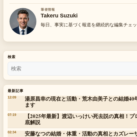
筆者情報
Takeru Suzuki
毎日、事実に基づく報道を継続的な編集チェッ
検索
最新記事
湯原昌幸の現在と活動・荒木由美子との結婚40
12:09
ます
【2025年最新】渡辺いっけい死去説の真相！
07:19
底解説
安藤なつの結婚・体重・活動の真相とカズレー
02:34