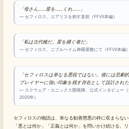
「母さん……星を……くれ……」
— セフィロス、エアリスを刺す直前（FFVII本編）
「私は古代種だ。星を継ぐ者だ」
— セフィロス、ニブルヘイム神羅屋敷にて（FFVII本編
「セフィロスは単なる悪役ではない。彼には悲劇
プレイヤーに強い印象を残す存在として設計され
— スクウェア・エニックス開発陣、公式インタビュー（
2020年）
セフィロスの物語は、単なる勧善懲悪の枠に収まらない
「悪とは何か」「正義とは何か」を問いかけ続ける。リ