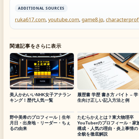
ADDITIONAL SOURCES
ruka617.com
,
youtube.com
,
game8.jp
,
characterpro
関連記事をさらに表示
美人かわいいNHK女子アナラン
履歴書 学歴 書き方 バイト – 学
キング！歴代人気一覧
生向け正しい記入方法と例
野中美希のプロフィール｜生年
たむらかえとは？東大物理卒
月日・出身地・リーダー・ちぇ
YouTuberのプロフィール・家
るの由来
構成・人気の理由・炎上事情の
全貌を徹底解説