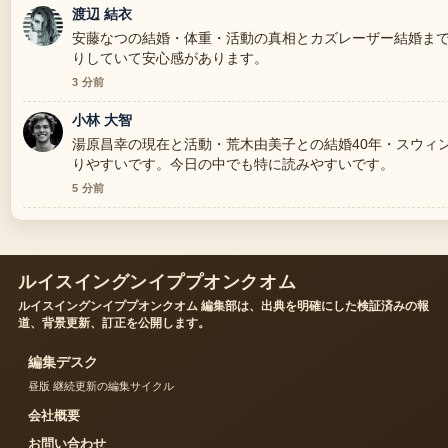
渡辺 結衣
安藤なつの結婚・体重・活動の真相とカズレーザー結婚まで
りしていて安心感があります。
3 分前
小林 大智
湯原昌幸の現在と活動・荒木由美子との結婚40年・スウィ
りやすいです。今日の中でも特に読みやすいです。
5 分前
ルイスイングンイププオンクオム
ルイスイングンイププオンクオム 編集部は、出典を明確にした検証済みの報
道、背景更新、訂正を公開します。
編集デスク
昼版 継続更新の編集サイクル
会社概要
お問い合わせ