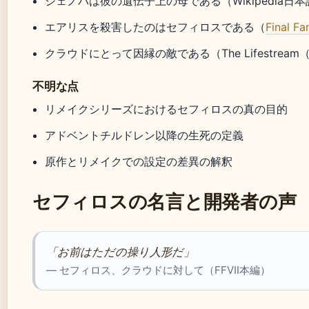
ジェノバは彼の遺伝子上の母である（Wikipedia日
エアリスを殺害したのはセフィロスである（
Final Fa
クラウドにとって因縁の敵である（The Lifestre
不明な点
リメイクシリーズにおけるセフィロスの真の目的
アドベントチルドレン以降の生死の定義
原作とリメイクでの設定の差異の解釈
セフィロスの名言と開発者の声
「お前はただの操り人形だ」
— セフィロス、クラウドに対して（FFVII本編）