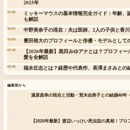
2025年
ミッキーマウスの基本情報完全ガイド：年齢、
21:45
も解説
中野美奈子の現在：夫は医師、2人の子供と香
16:53
豊田裕大のプロフィールと俳優・モデルとして
12:03
【2026年最新】黒田みゆアナとは？プロフィ
07:18
愛を全解説
福永壮志とは？経歴や代表作、長澤まさみとの
02:30
編集部から
湯原昌幸の現在と活動・荒木由美子との結婚40年
【2025年最新】渡辺いっけい死去説の真相！プ