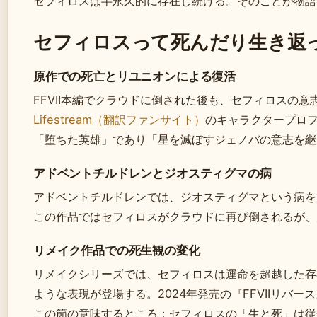
セフィロスは半永久的に存在し続ける。そのことが物語
セフィロスって死んだり生き返
原作での死亡とリユニオンによる復活
FFVII本編でクラウドに倒された後も、セフィロスの
Lifestream（翻訳ファンサイト）
のキャラクタープロ
「堕ちた英雄」であり「星を滅ぼすジェノバの意志を継
アドベントチルドレンとジオスティグマの病
アドベントチルドレンでは、ジオスティグマという病を
この作品ではセフィロスがクラウドに再び倒されるが、
リメイク作品での死生観の変化
リメイクシリーズでは、セフィロスは運命を超越した存
ような表現が登場する。2024年発売の『FFVIIリバ
この節の意味するところ：セフィロスの「生と死」は従