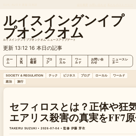
SUN, AUG 9
昼版
日本語
会社概要
お問い合わせ
私たちのストーリー
ルイスイングンイプ
プオンクオム
ルイスイングンイププオンクオム ニュースアップデート
更新 13:12
16 本日の記事
ホー
天
会社
ブロ
ロー
ワー
お問い合
ニュースレ
ム
気
概要
グ
カル
ルド
わせ
ター
SOCIETY & REGULATION
テック
ビジネス
ブログ
ローカル
ワールド
政治
旅行
セフィロスとは？正体や狂
エアリス殺害の真実をFF7
TAKERU SUZUKI • 2026-07-04 • 監修 伊藤 芽衣