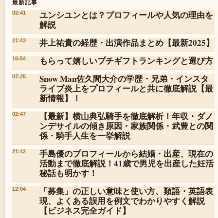
最新記事
ユンシユンとは？プロフィールや人気の理由を
02:41
解説
井上祐貴の経歴・出演作品まとめ【最新2025】
21:43
もらって嬉しいプチギフトランキングと選び方
16:54
Snow Man佐久間大介の学歴・兄弟・インスタ
07:25
ライブ炎上をプロフィールと共に徹底解説【最
新情報】！
【最新】横山典弘騎手を徹底解析！年収・ダノ
02:47
ンデサイルの傾き原因・家族関係・武豊との関
係・騎手人生を一挙解説
手島優のプロフィールから結婚・出産、現在の
21:42
活動まで徹底解説！41歳で男児を出産した妊活
秘話も明かす！
「募集」の正しい意味と使い方、類語・英語表
12:04
現、よくある誤用を例文でわかりやすく解説
【ビジネス完全ガイド】