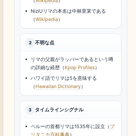
（
Wikipedia
）
NiziUリマの本名は中林里茉である
（
Wikipedia
）
不明な点
2
リマの父親がラッパーであるという噂
の詳細な経歴（
Kpop Profiles
）
ハワイ語でリマは5を意味する
（
Hawaiian Dictionary
）
タイムラインシグナル
3
ペルーの首都リマは1535年に設立（
ブ
リタニカ百科事典
）