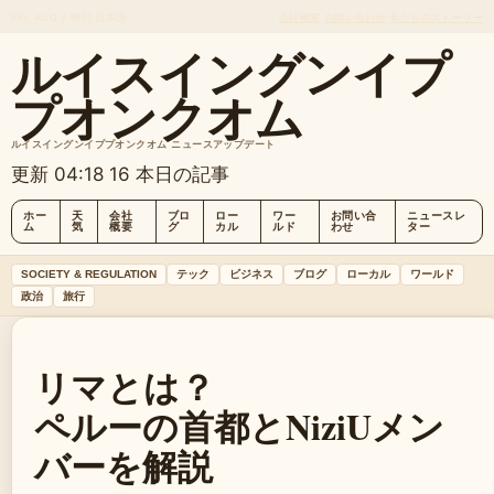
FRI, AUG 7
朝刊
日本語
会社概要
お問い合わせ
私たちのストーリー
ルイスイングンイプ
プオンクオム
ルイスイングンイププオンクオム ニュースアップデート
更新 04:18
16 本日の記事
ホー
天
会社
ブロ
ロー
ワー
お問い合
ニュースレ
ム
気
概要
グ
カル
ルド
わせ
ター
SOCIETY & REGULATION
テック
ビジネス
ブログ
ローカル
ワールド
政治
旅行
リマとは？
ペルーの首都とNiziUメン
バーを解説