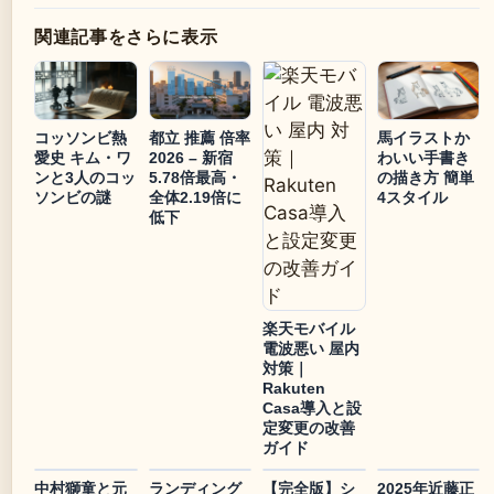
関連記事をさらに表示
コッソンビ熱
都立 推薦 倍率
馬イラストか
愛史 キム・ワ
2026 – 新宿
わいい手書き
ンと3人のコッ
5.78倍最高・
の描き方 簡単
ソンビの謎
全体2.19倍に
4スタイル
低下
楽天モバイル
電波悪い 屋内
対策｜
Rakuten
Casa導入と設
定変更の改善
ガイド
中村獅童と元
ランディング
【完全版】シ
2025年近藤正