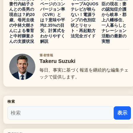
妻竹内結子さ
ページのコン
ャープAQUOS
臣の現在：妻
んとの長男の
バージョン率
テレビが映ら
の認知症介護
現在は？約20
（CVR）と
ない！電源ラ
から岐阜・郡
歳、母死去後
は？意味や平
ンプの色別症
上八幡移住、
の中林大樹さ
均2.35%の目
状とリセッ
一人暮らしと
んによる養育
安、計算式を
ト・再起動方
ナレーション
と中村獅童さ
わかりやすく
法完全ガイド
活動の最新の
んの支援状況
解説
実態
筆者情報
Takeru Suzuki
毎日、事実に基づく報道を継続的な編集チェ
ックで提供します。
検索
表示