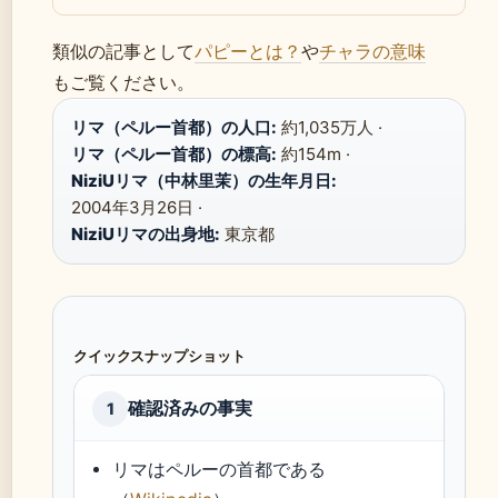
類似の記事として
パピーとは？
や
チャラの意味
もご覧ください。
リマ（ペルー首都）の人口:
約1,035万人 ·
リマ（ペルー首都）の標高:
約154m ·
NiziUリマ（中林里茉）の生年月日:
2004年3月26日 ·
NiziUリマの出身地:
東京都
クイックスナップショット
確認済みの事実
1
リマはペルーの首都である