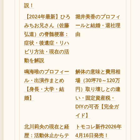
説！
【2024年最新】ひろ
堀井美香のプロフィ
みちお兄さん（佐藤
ールと結婚・退社理
弘道）の脊髄梗塞：
由
症状・後遺症・リハ
ビリ方法・現在の活
動を解説
鳴海唯のプロフィー
解体の意味と費用相
ル・出演作まとめ
場（30坪70～120万
【身長・大学・結
円）取り壊しとの違
婚】
い・固定資産税・
DIYの可否【完全ガ
イド】
北川莉央の現在と経
トモコレ新作2026年
歴：活動休止からテ
4月16日発売！