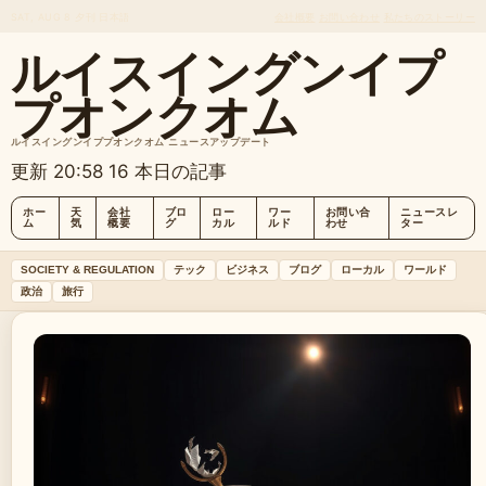
SAT, AUG 8
夕刊
日本語
会社概要
お問い合わせ
私たちのストーリー
ルイスイングンイプ
プオンクオム
ルイスイングンイププオンクオム ニュースアップデート
更新 20:58
16 本日の記事
ホー
天
会社
ブロ
ロー
ワー
お問い合
ニュースレ
ム
気
概要
グ
カル
ルド
わせ
ター
SOCIETY & REGULATION
テック
ビジネス
ブログ
ローカル
ワールド
政治
旅行