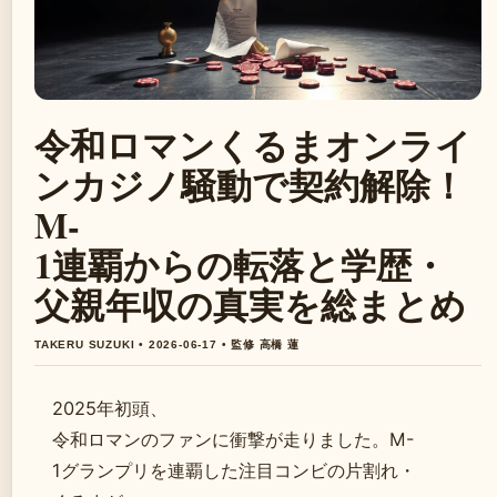
令和ロマンくるまオンライ
ンカジノ騒動で契約解除！
M-
1連覇からの転落と学歴・
父親年収の真実を総まとめ
TAKERU SUZUKI • 2026-06-17 • 監修 高橋 蓮
2025年初頭、
令和ロマンのファンに衝撃が走りました。M-
1グランプリを連覇した注目コンビの片割れ・