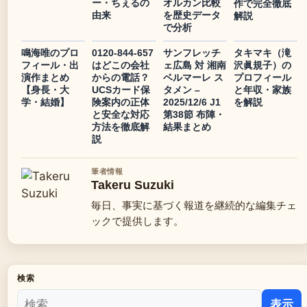
ー・ちぇるの
オルカン比較
作で完全徹底
由来
を歴史データ
解説
で分析
鳴海唯のプロ
0120-844-657
サンフレッチ
タキマキ（滝
フィール・出
はどこの会社
ェ広島 対 湘南
沢眞規子）の
演作まとめ
からの電話？
ベルマーレ ス
プロフィール
【身長・大
UCSカード保
タメン –
と年収・家族
学・結婚】
険案内の正体
2025/12/6 J1
を解説
と安全な対応
第38節 布陣・
方法を徹底解
結果まとめ
説
筆者情報
Takeru Suzuki
毎日、事実に基づく報道を継続的な編集チェ
ックで提供します。
検索
表示