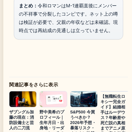
まとめ：
令和ロマンはM-1連覇直後にメンバー
の不祥事で分裂したコンビです。ネット上の噂
は検証が必要で、父親の年収などは未確認。現
時点では再結成の見通しは立っていません。
関連記事をさらに表示
【無職転生ロ
キシー完全ガ
イド】結婚相
ザブングル加
野中美希のプ
S&P500 今買
手はルーデウ
藤の現在：消
ロフィール｜
うべきか？
ス？年齢差や
防設備士と芸
生年月日・出
2026年予想・
死亡説の真相
人の二刀流
身地・リーダ
暴落リスク・
までアニメ原