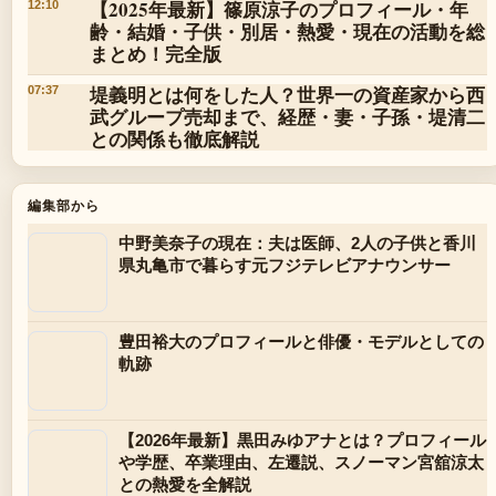
【2025年最新】篠原涼子のプロフィール・年
12:10
齢・結婚・子供・別居・熱愛・現在の活動を総
まとめ！完全版
堤義明とは何をした人？世界一の資産家から西
07:37
武グループ売却まで、経歴・妻・子孫・堤清二
との関係も徹底解説
編集部から
中野美奈子の現在：夫は医師、2人の子供と香川
県丸亀市で暮らす元フジテレビアナウンサー
豊田裕大のプロフィールと俳優・モデルとしての
軌跡
【2026年最新】黒田みゆアナとは？プロフィール
や学歴、卒業理由、左遷説、スノーマン宮舘涼太
との熱愛を全解説