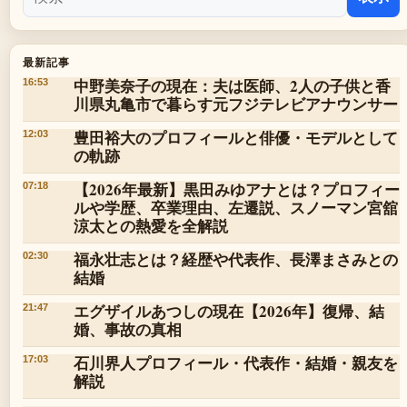
最新記事
中野美奈子の現在：夫は医師、2人の子供と香
16:53
川県丸亀市で暮らす元フジテレビアナウンサー
豊田裕大のプロフィールと俳優・モデルとして
12:03
の軌跡
【2026年最新】黒田みゆアナとは？プロフィー
07:18
ルや学歴、卒業理由、左遷説、スノーマン宮舘
涼太との熱愛を全解説
福永壮志とは？経歴や代表作、長澤まさみとの
02:30
結婚
エグザイルあつしの現在【2026年】復帰、結
21:47
婚、事故の真相
石川界人プロフィール・代表作・結婚・親友を
17:03
解説