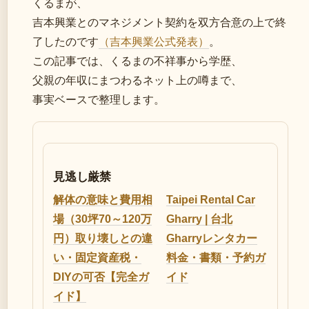
くるまが、
吉本興業とのマネジメント契約を双方合意の上で終
了したのです
（吉本興業公式発表）
。
この記事では、くるまの不祥事から学歴、
父親の年収にまつわるネット上の噂まで、
事実ベースで整理します。
見逃し厳禁
解体の意味と費用相
Taipei Rental Car
場（30坪70～120万
Gharry | 台北
円）取り壊しとの違
Gharryレンタカー
い・固定資産税・
料金・書類・予約ガ
DIYの可否【完全ガ
イド
イド】