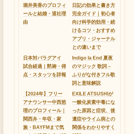
堀井美香のプロフィ
日記の効果と書き方
ールと結婚・退社理
完全ガイド｜初心者
由
向け科学的効用・続
けるコツ・おすすめ
アプリ・ジャーナル
との違いまで
日本対パラグアイ
Indigo la End 夏夜
試合経過｜黙祷・得
のマジック 歌詞 –
点・スタッツを詳報
ふりがな付きフル歌
詞と意味解説
【2024年】フリー
EXILE ATSUSHIが
アナウンサー中西悠
一酸化炭素中毒にな
理のプロフィール｜
った原因と症状、後
関西弁・年収・家
遺症やライム病との
族・BAYFMまで気
関係をわかりやすく