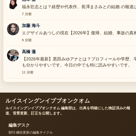
福永壮志とは？経歴や代表作、長澤まさみとの結婚 の報道
7 分前
加藤 海斗
エグザイルあつしの現在【2026年】復帰、結婚、事故の真
9 分前
高橋 蓮
【2026年最新】黒田みゆアナとは？プロフィールや学歴
も分かりやすいです。今日の中でも特に読みやすいです。
11 分前
ルイスイングンイププオンクオム
ルイスイングンイププオンクオム 編集部は、出典を明確にした検証済みの報
道、背景更新、訂正を公開します。
編集デスク
朝刊 継続更新の編集サイクル