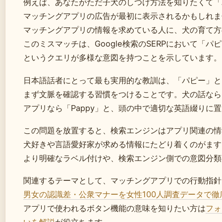
例えば、あなたがただ子犬のしつけ方法を知りたくて「
マッチングアプリの広告が最初に表示されるかもしれま
マッチングアプリの情報を求めている人に、犬の育て方
このミスマッチは、Google検索のSERPにおいて「パ
というクエリが多様な意図を持つことを示しています。
日本語話者にとって最も実用的な教訓は、「パピー」と
まず文脈を確認する習慣をつけることです。犬の話なら「p
アプリなら「Pappy」と、頭の中で適切な英語綴りに
この問題を放置すると、検索エンジンはアプリ関連の情
犬好きや言語愛好家が求める情報にたどり着くのがます
より明確なラベル付けや、検索エンジン側での意図分類
関連するテーマとして、マッチングアプリでの行動指針
男女の認識差・公衆マナーを女性100人調査データで徹
アプリで使われるボタン機能の意味を知りたい方は
フォ
いを解説
が役立ちます。