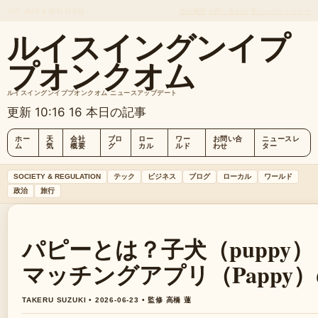
SAT, AUG 8
朝刊
日本語
会社概要
お問い合わせ
私たちのストーリー
ルイスイングンイプ
プオンクオム
ルイスイングンイププオンクオム ニュースアップデート
更新 10:16
16 本日の記事
ホー
天
会社
ブロ
ロー
ワー
お問い合
ニュースレ
ム
気
概要
グ
カル
ルド
わせ
ター
SOCIETY & REGULATION
テック
ビジネス
ブログ
ローカル
ワールド
政治
旅行
パピーとは？子犬（puppy）
マッチングアプリ（Papp
TAKERU SUZUKI • 2026-06-23 • 監修 高橋 蓮