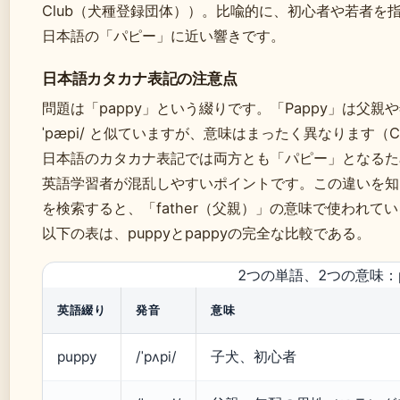
Club（犬種登録団体））。比喩的に、初心者や若者を指すこ
日本語の「パピー」に近い響きです。
日本語カタカナ表記の注意点
問題は「pappy」という綴りです。「Pappy」は父親
ˈpæpi/ と似ていますが、意味はまったく異なります（Camb
日本語のカタカナ表記では両方とも「パピー」となるた
英語学習者が混乱しやすいポイントです。この違いを知ら
を検索すると、「father（父親）」の意味で使われ
以下の表は、puppyとpappyの完全な比較である。
2つの単語、2つの意味：p
英語綴り
発音
意味
puppy
/ˈpʌpi/
子犬、初心者