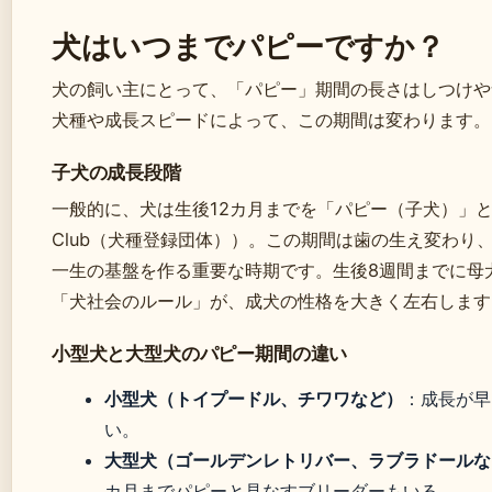
犬はいつまでパピーですか？
犬の飼い主にとって、「パピー」期間の長さはしつけや
犬種や成長スピードによって、この期間は変わります。
子犬の成長段階
一般的に、犬は生後12カ月までを「パピー（子犬）」と見なし
Club（犬種登録団体））。この期間は歯の生え変わり
一生の基盤を作る重要な時期です。生後8週間までに母
「犬社会のルール」が、成犬の性格を大きく左右します
小型犬と大型犬のパピー期間の違い
小型犬（トイプードル、チワワなど）
：成長が早
い。
大型犬（ゴールデンレトリバー、ラブラドールな
カ月までパピーと見なすブリーダーもいる。