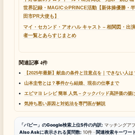
世界記録・MAG!C☆PRINCE活動【新体操優勝・
田市PR大使も】
マイ・セカンド・アオハル キャスト – 相関図・出
者一覧とあらすじまとめ
関連記事 4件
【2025年最新】献血の条件と注意点を｜できない人は
山本圭壱とは？事件から結婚、現在の仕事まで
エビマヨ レシピ 簡単 人気 – クックパッド高評価の
気持ち悪い原因と対処法を専門医が解説
「パピー」のGoogle検索上位5件の内訳:
マッチングアプリ3
Also Askに表示される質問数:
10件 ·
関連検索キーワード