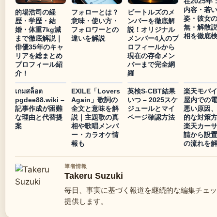
在2025年
内容・若
的場浩司の経
フォローとは？
ビートルズのメ
姿・彼女
歴・学歴・結
意味・使い方・
ンバーを徹底解
無・解散
婚・体重7kg減
フォロワーとの
説！オリジナル
相を徹底
まで徹底解説｜
違いを解説
メンバー4人のプ
俳優35年のキャ
ロフィールから
リアを総まとめ
現在の存命メン
プロフィール紹
バーまで完全網
介！
羅
เกมสล็อต
EXILE「Lovers
英検S-CBT結果
楽天モバ
pgdee88.wiki –
Again」歌詞の
いつ – 2025スケ
屋内での
記事作成が困難
全文と意味を解
ジュールとマイ
悪い原因
な理由と代替提
説｜主題歌の真
ページ確認方法
的な対策
案
相や歌唱メンバ
楽天カー
ー・カラオケ情
請から設
報も
の流れを
筆者情報
Takeru Suzuki
毎日、事実に基づく報道を継続的な編集チェッ
提供します。