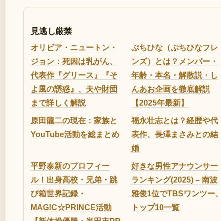
見逃し厳禁
オリビア・ニュートン・
ぷちひな（ぷちひなフレ
ジョン：死因は乳がん、
ンズ）とは？メンバー・
代表作『グリース』『そ
年齢・本名・解散説・し
よ風の誘惑』、夫や財団
んあお企画を徹底解説
まで詳しく解説
【2025年最新】
原田龍二の現在：家族と
福永壮志とは？経歴や代
YouTube活動を総まとめ
表作、長澤まさみとの結
婚
平野泰新のプロフィー
好きな男性アナウンサー
ル！出身高校・兄弟・跳
ランキング(2025) – 南波
び箱世界記録・
雅俊1位でTBSワンツー
MAG!C☆PRINCE活動
トップ10一覧