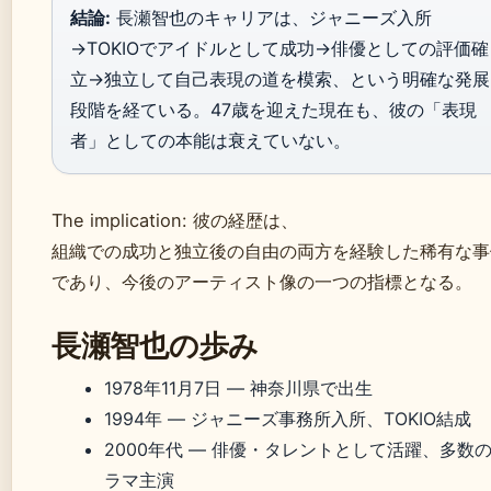
結論:
長瀬智也のキャリアは、ジャニーズ入所
→TOKIOでアイドルとして成功→俳優としての評価確
立→独立して自己表現の道を模索、という明確な発展
段階を経ている。47歳を迎えた現在も、彼の「表現
者」としての本能は衰えていない。
The implication: 彼の経歴は、
組織での成功と独立後の自由の両方を経験した稀有な事
であり、今後のアーティスト像の一つの指標となる。
長瀬智也の歩み
1978年11月7日
— 神奈川県で出生
1994年
— ジャニーズ事務所入所、TOKIO結成
2000年代
— 俳優・タレントとして活躍、多数
ラマ主演