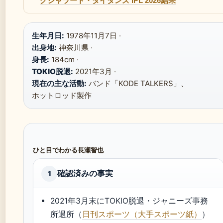
グジャラート・タイタンズ IPL 2026結果
生年月日:
1978年11月7日 ·
出身地:
神奈川県 ·
身長:
184cm ·
TOKIO脱退:
2021年3月 ·
現在の主な活動:
バンド「KODE TALKERS」、
ホットロッド製作
ひと目でわかる長瀬智也
確認済みの事実
1
2021年3月末にTOKIO脱退・ジャニーズ事務
所退所（
日刊スポーツ（大手スポーツ紙）
）