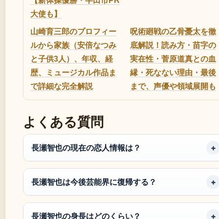
【新体操優勝・半田市PR
大使も】
山崎育三郎のプロフィー
呪術廻戦の乙骨憂太を徹
ルから家族（安倍なつみ
底解説！読み方・苗字の
と子供3人）、年収、経
実在性・菅原道真との血
歴、ミュージカル作品ま
縁・死なない理由・最後
で詳細な完全解説
まで、声優や領域展開も
よくある質問
長瀬智也の現在の恋人情報は？
長瀬智也は今後芸能界に復帰する？
長瀬智也の身長はどのくらい？