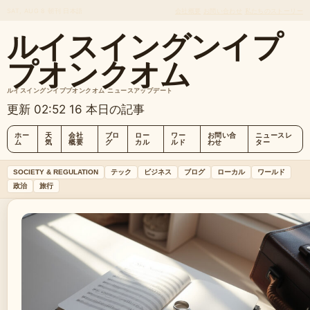
SAT, AUG 8
朝刊
日本語
会社概要
お問い合わせ
私たちのストーリー
ルイスイングンイプ
プオンクオム
ルイスイングンイププオンクオム ニュースアップデート
更新 02:52
16 本日の記事
ホー
天
会社
ブロ
ロー
ワー
お問い合
ニュースレ
ム
気
概要
グ
カル
ルド
わせ
ター
SOCIETY & REGULATION
テック
ビジネス
ブログ
ローカル
ワールド
政治
旅行