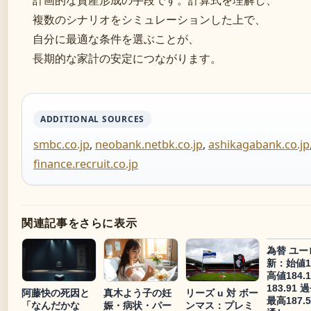
計画的な資産形成の手段です。計算式を理解し、
複数のシナリオをシミュレーションした上で、
自分に最適な条件を選ぶことが、
長期的な家計の安定につながります。
ADDITIONAL SOURCES
smbc.co.jp
,
neobank.netbk.co.jp
,
ashikagabank.co.jp
finance.recruit.co.jp
関連記事をさらに表示
為替 ユー
新：始値18
高値184.
183.91 
阿藤快の死因と
真木よう子の妊
リーズ u 対 ボー
最高187.
「なんだかな
娠・病状・パー
ンマス：プレミ