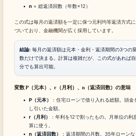
n
= 総返済回数（年数×12）
この式は毎月の返済額を一定に保つ元利均等返済方式に
づいており、金融機関が広く採用しています。
結論:
毎月の返済額は元本・金利・返済期間の3つの
数だけで決まる。計算は複雑だが、この式があれば自
分でも算出可能。
変数 P（元本）、r（月利）、n（返済回数）の意味
P（元本）
：住宅ローンで借り入れる総額。頭金
し引いた金額。
r（月利）
：年利を12で割ったもの。月単位の利
算に使う。
n（返済回数）
：返済期間の月数。35年ローンな