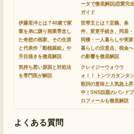
ータで徹底解説|恋愛完
ガイド
伊藤若冲とは？40歳で家
世帯主とは？定義、条
業を弟に譲り画業専念し
件、変更手続き、同居・
た奇想の画家、その生涯
同棲・一人暮らしや実家
と代表作「動植綵絵」や
暮らしの注意点、税金へ
升目描きを徹底解説
の影響を徹底解説
気持ち悪い原因と対処法
クレイジーウォウウ
を専門医が解説
ォ！！ トンツカタンタ
歌詞の意味と人気急上昇
中｜SNS話題のバンドプ
ロフィールも徹底解説
よくある質問