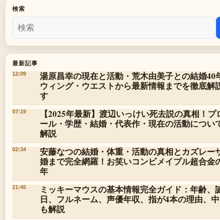
検索
最新記事
湯原昌幸の現在と活動・荒木由美子との結婚40
12:09
ウィング・ウエストから最新情報までを徹底解
す
【2025年最新】渡辺いっけい死去説の真相！プ
07:19
ール・学歴・結婚・代表作・現在の活動につい
解説
安藤なつの結婚・体重・活動の真相とカズレー
02:34
婚まで完全網羅！お笑いコンビメイプル超合金の2
年
ミッキーマウスの基本情報完全ガイド：年齢、
21:45
日、フルネーム、声優年収、指が4本の理由、中
も解説