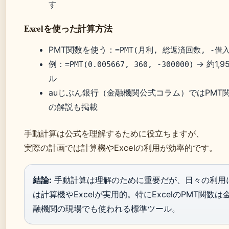
す
Excelを使った計算方法
PMT関数を使う：
=PMT(月利, 総返済回数, -借
例：
→ 約1,9
=PMT(0.005667, 360, -300000)
ル
auじぶん銀行（金融機関公式コラム）ではPMT
の解説も掲載
手動計算は公式を理解するために役立ちますが、
実際の計画では計算機やExcelの利用が効率的です。
結論:
手動計算は理解のために重要だが、日々の利用
は計算機やExcelが実用的。特にExcelのPMT関数は
融機関の現場でも使われる標準ツール。