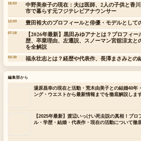
中野美奈子の現在：夫は医師、2人の子供と香川
16:53
市で暮らす元フジテレビアナウンサー
豊田裕大のプロフィールと俳優・モデルとして
12:03
【2026年最新】黒田みゆアナとは？プロフィー
07:18
歴、卒業理由、左遷説、スノーマン宮舘涼太と
を全解説
福永壮志とは？経歴や代表作、長澤まさみとの
02:30
編集部から
湯原昌幸の現在と活動・荒木由美子との結婚40年
ング・ウエストから最新情報までを徹底解説しま
【2025年最新】渡辺いっけい死去説の真相！プロ
ル・学歴・結婚・代表作・現在の活動について徹