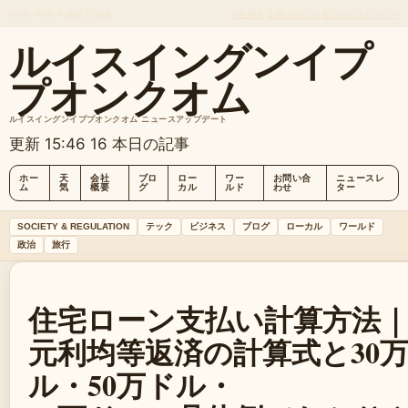
SUN, AUG 9
昼版
日本語
会社概要
お問い合わせ
私たちのストーリー
ルイスイングンイプ
プオンクオム
ルイスイングンイププオンクオム ニュースアップデート
更新 15:46
16 本日の記事
ホー
天
会社
ブロ
ロー
ワー
お問い合
ニュースレ
ム
気
概要
グ
カル
ルド
わせ
ター
SOCIETY & REGULATION
テック
ビジネス
ブログ
ローカル
ワールド
政治
旅行
住宅ローン支払い計算方法
元利均等返済の計算式と30
ル・50万ドル・