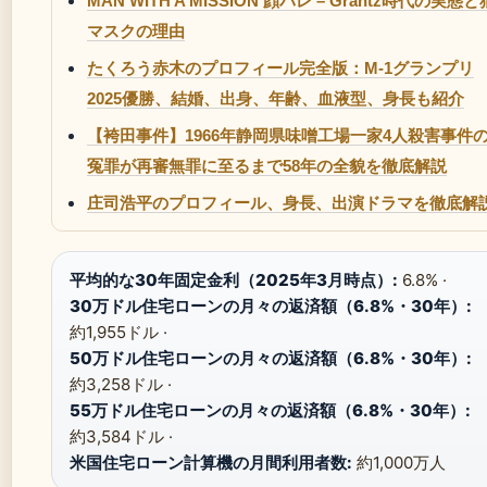
MAN WITH A MISSION 顔バレ – Grantz時代の実態と
マスクの理由
たくろう赤木のプロフィール完全版：M-1グランプリ
2025優勝、結婚、出身、年齢、血液型、身長も紹介
【袴田事件】1966年静岡県味噌工場一家4人殺害事件
冤罪が再審無罪に至るまで58年の全貌を徹底解説
庄司浩平のプロフィール、身長、出演ドラマを徹底解
平均的な30年固定金利（2025年3月時点）:
6.8% ·
30万ドル住宅ローンの月々の返済額（6.8%・30年）:
約1,955ドル ·
50万ドル住宅ローンの月々の返済額（6.8%・30年）:
約3,258ドル ·
55万ドル住宅ローンの月々の返済額（6.8%・30年）:
約3,584ドル ·
米国住宅ローン計算機の月間利用者数:
約1,000万人