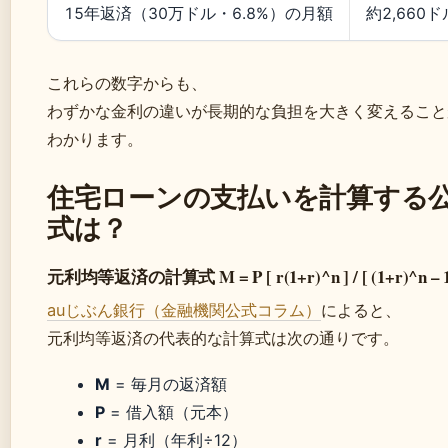
15年返済（30万ドル・6.8%）の月額
約2,660ド
これらの数字からも、
わずかな金利の違いが長期的な負担を大きく変えること
わかります。
住宅ローンの支払いを計算する
式は？
元利均等返済の計算式 M = P [ r(1+r)^n ] / [ (1+r)^n – 1
auじぶん銀行（金融機関公式コラム）
によると、
元利均等返済の代表的な計算式は次の通りです。
M
= 毎月の返済額
P
= 借入額（元本）
r
= 月利（年利÷12）