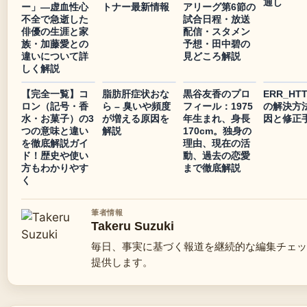
通し
ー」—虚血性心
トナー最新情報
アリーグ第6節の
不全で急逝した
試合日程・放送
俳優の生涯と家
配信・スタメン
族・加藤愛との
予想・田中碧の
違いについて詳
見どころ解説
しく解説
【完全一覧】コ
脂肪肝症状おな
黒谷友香のプロ
ERR_HT
ロン（記号・香
ら – 臭いや頻度
フィール：1975
の解決方法
水・お菓子）の3
が増える原因を
年生まれ、身長
因と修正
つの意味と違い
解説
170cm。独身の
を徹底解説ガイ
理由、現在の活
ド！歴史や使い
動、過去の恋愛
方もわかりやす
まで徹底解説
く
筆者情報
Takeru Suzuki
毎日、事実に基づく報道を継続的な編集チェッ
提供します。