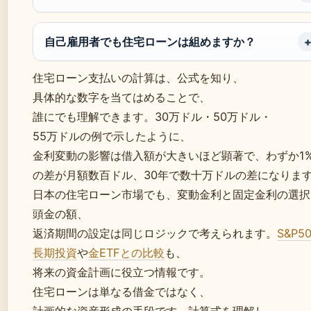
自己雇用者でも住宅ローンは組めますか？
住宅ローン支払いの計算は、公式を知り、
具体的な数字を当てはめることで、
誰にでも理解できます。30万ドル・50万ドル・
55万ドルの例で示したように、
金利変動の影響は借入額が大きいほど顕著で、わずか1
の差が月額数百ドル、30年で数十万ドルの差になりま
日本の住宅ローン市場でも、変動金利と固定金利の選択
頭金の額、
返済期間の設定は同じロジックで考えられます。
S&P5
長期投資
や
金ETFとの比較
も、
将来の資金計画に役立つ情報です。
住宅ローンは単なる借金ではなく、