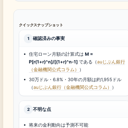
クイックスナップショット
確認済みの事実
1
住宅ローン月額の計算式は
M =
P[r(1+r)^n]/[(1+r)^n-1]
である（
auじぶん銀行
（金融機関公式コラム）
）
30万ドル・6.8%・30年の月額は約1,955ドル
（
auじぶん銀行（金融機関公式コラム）
）
不明な点
2
将来の金利動向は予測不可能