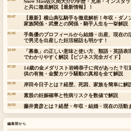
Snow Man佐久間大介の学歴・兄弟・インス
と共に徹底解説【最新情報】！
【最新】横山典弘騎手を徹底解析！年収・ダノ
02:47
家族関係・武豊との関係・騎手人生を一挙解説
手島優のプロフィールから結婚・出産、現在の活
21:42
で男児を出産した妊活秘話も明かす！
「募集」の正しい意味と使い方、類語・英語表
12:04
でわかりやすく解説【ビジネス完全ガイド】
14歳の金メダリスト岩崎恭子に何があった？引
07:20
供の有無・金髪カツラ騒動の真相を全て解説
岸田今日子とは？経歴、死因、家族を簡単に解
02:30
素股の妊娠確率と性病リスクを数値で解説
21:40
藤井貴彦とは？経歴・年収・結婚・現在の活動
16:53
編集部から