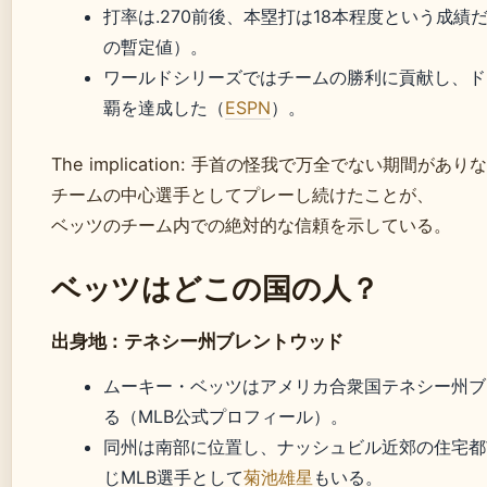
打率は.270前後、本塁打は18本程度という成績
の暫定値）。
ワールドシリーズではチームの勝利に貢献し、ド
覇を達成した（
ESPN
）。
The implication: 手首の怪我で万全でない期間があり
チームの中心選手としてプレーし続けたことが、
ベッツのチーム内での絶対的な信頼を示している。
ベッツはどこの国の人？
出身地：テネシー州ブレントウッド
ムーキー・ベッツはアメリカ合衆国テネシー州ブ
る（MLB公式プロフィール）。
同州は南部に位置し、ナッシュビル近郊の住宅都
じMLB選手として
菊池雄星
もいる。