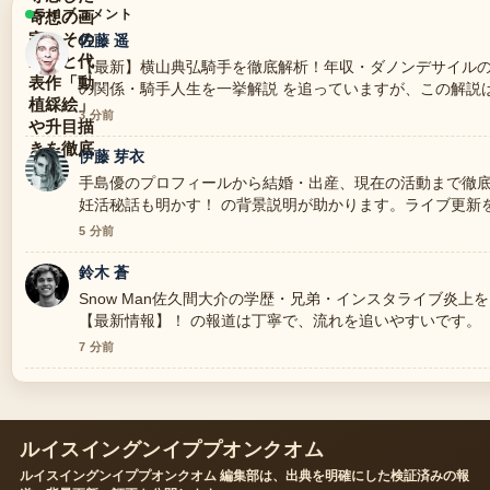
ライブコメント
佐藤 遥
【最新】横山典弘騎手を徹底解析！年収・ダノンデサイル
の関係・騎手人生を一挙解説 を追っていますが、この解説
す。
3 分前
伊藤 芽衣
手島優のプロフィールから結婚・出産、現在の活動まで徹底
妊活秘話も明かす！ の背景説明が助かります。ライブ更新
5 分前
鈴木 蒼
Snow Man佐久間大介の学歴・兄弟・インスタライブ炎上
【最新情報】！ の報道は丁寧で、流れを追いやすいです。
7 分前
ルイスイングンイププオンクオム
ルイスイングンイププオンクオム 編集部は、出典を明確にした検証済みの報