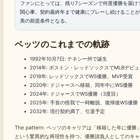
ファンにとっては、残り7シーズンで何度優勝を届け
関心事。契約最終年まで健康にプレーし続けることが、
美の前提条件となる。
ベッツのこれまでの軌跡
1992年10月7日
: テネシー州で誕生
2014年
: ボストン・レッドソックスでMLBデビュ
2018年
: レッドソックスでWS優勝、MVP受賞
2020年
: ドジャースへ移籍、同年中にWS優勝
2024年
: ドジャースでWS優勝（3度目）
2025年
: 手首の怪我で一時離脱、復帰後WS優勝
2032年
: 現行契約満了、引退予定
The pattern: ベッツのキャリアは「移籍した年に優勝
という驚異的な再現性を持つ。優勝請負人としてのキャ