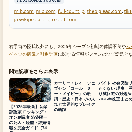
ADDITIONAL SOURCES
mlb.com
,
mlb.com
,
full-count.jp
,
thebiglead.com
,
tik
ja.wikipedia.org
,
reddit.com
右手首の怪我以外にも、2025年シーズン初期の体調不良や
ム
ベッツの病気と引退計画
に関する情報がファンの間で話題と
関連記事をさらに表示
カーリー・レイ・ジェ
バイト 社会保険 
プセン「コール・ミ
たくない 理由 – 
ー・メイビー」の歌
り減回避の対処法
詞・歴史・日本での人
2026年改正まと
気と世界的なブレイク
【2025年最新】音楽
の軌跡
評論家 ロッキング・
オン創業者 渋谷陽一
の死因・経歴・結婚情
報を完全ガイド（74