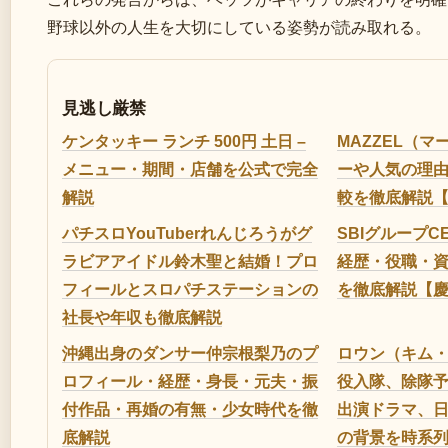
野球以外の人生を大切にしている姿勢が読み取れる。
見逃し厳禁
ケンタッキー ランチ 500円 土日 –
MAZZEL（
メニュー・期間・店舗を公式で完全
ーや人気の理由、
解説
較を徹底解説【2
パチスロYouTuberれんじろうがグ
SBIグループ
ラビアアイドル鈴木聖と結婚！プロ
経歴・役職・
フィールとスロパチステーションの
を徹底解説【
社長や年収も徹底解説
沖縄出身のダンサー仲宗根梨乃のプ
ロウン（キム
ロフィール・経歴・身長・元夫・振
役入隊、除隊予
付作品・再婚の有無・少女時代を徹
出演ドラマ、
底解説
の背景を時系