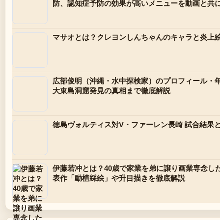
防、認知症予防の効果が高いメニューを動画と共
マサオとは？クレヨンしんちゃんのキャラと炎上
広部俊明（沖縄・水中探検家）のプロフィール・
大東島洞窟発見の真相まで徹底解説
徳島ヴォルティス対V・ファーレン長崎 試合結果
伊藤若冲とは？40歳で家業を弟に譲り画業専念し
表作「動植綵絵」や升目描きを徹底解説